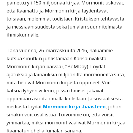
painettu yli 150 miljoonaa kirjaa. Mormonit uskovat,
että Raamattu ja Mormonin kirja täydentävät
toisiaan, molemmat todistaen Kristuksen tehtävästä
ja messiaanisuudesta sekä Jumalan suunnitelmasta
ihmiskunnalle.
Tänä vuonna, 26. marraskuuta 2016, haluamme
kutsua sinutkin juhlistamaan Kansainvälistä
Mormonin kirjan päivää (#BoMDay). Löydät
ajatuksia ja lainauksia miljoonilta mormoneilta siitä,
mitä he ovat Mormonin kirjasta oppineet. Voit
katsoa lyhyen videon, jossa ihmiset jakavat
oppimiaan asioita omalla kielellään. Ja sosiaalisesta
mediasta löydät
Mormonin kirja -haasteen
, johon
sinäkin voit osallistua. Toivomme on, että voisit
ymmärtää, miksi mormonit vaalivat Mormonin kirjaa
Raamatun ohella Jumalan sanana.