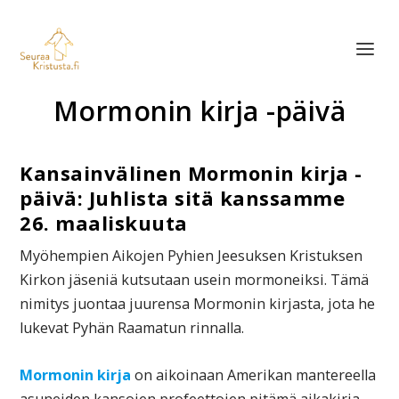
Mormonin kirja -päivä
Kansainvälinen Mormonin kirja -
päivä: Juhlista sitä kanssamme
26. maaliskuuta
Myöhempien Aikojen Pyhien Jeesuksen Kristuksen
Kirkon jäseniä kutsutaan usein mormoneiksi. Tämä
nimitys juontaa juurensa Mormonin kirjasta, jota he
lukevat Pyhän Raamatun rinnalla.
Mormonin kirja
on aikoinaan Amerikan mantereella
asuneiden kansojen profeettojen pitämä aikakirja.