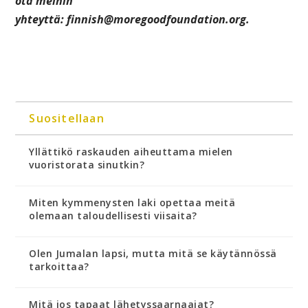
ota meihin
yhteyttä:
finnish@moregoodfoundation.org
.
Suositellaan
Yllättikö raskauden aiheuttama mielen
vuoristorata sinutkin?
Miten kymmenysten laki opettaa meitä
olemaan taloudellisesti viisaita?
Olen Jumalan lapsi, mutta mitä se käytännössä
tarkoittaa?
Mitä jos tapaat lähetyssaarnaajat?