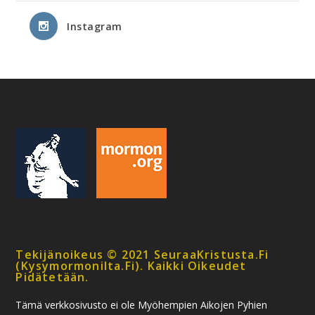
Instagram
Tekijänoikeus © 2021 SeuraaKristusta.fi
(kysymormonilta.fi). Kaikki Oikeudet
Pidätetään.
Tämä verkkosivusto ei ole Myöhempien Aikojen Pyhien