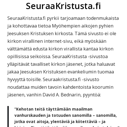
​SeuraaKristusta.fi
SeuraaKristusta.fi pyrkii tarjoamaan todenmukaista
ja kohottavaa tietoa Myöhempien aikojen pyhien
Jeesuksen Kristuksen kirkosta. Tämä sivusto ei ole
kirkon virallinen internet-sivu, eikä myöskään
välttämättä edusta kirkon virallista kantaa kirkon
opillisissa seikoissa. SeuraaKristusta -sivustoa
ylläpitävät tavalliset kirkon jäsenet, jotka haluavat
jakaa Jeesuksen Kristuksen evankeliumin tuomaa
hyvyyttä toisille. Seuraakristusta.fi -sivusto
noudattaa muiden tavoin kahdentoista koorumin
jäsenen, vanhin David A. Bednarin, pyyntöä:
”Kehotan teitä täyttämään maailman
vanhurskauden ja totuuden sanomilla – sanomilla,
jotka ovat aitoja, ylentäviä ja kiitettäviä – ja