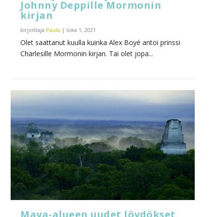
Johnny Deppille Mormonin
kirjan
kirjoittaja
Paula
|
loka 1, 2021
Olet saattanut kuulla kuinka Alex Boyé antoi prinssi
Charlesille Mormonin kirjan. Tai olet jopa...
Maya-alueen uudet löydökset