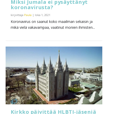
Miksi Jumala ei pysäyttänyt
koronavirusta?
kirjoittaja
Paula
|
loka 1, 2021
Koronavirus on saanut koko maailman sekaisin ja
mikä vielä vakavampaa, vaatinut monien ihmisten...
Kirkko päivittää HLBTI-jäseniä