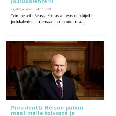
joulukalenteri!
kirjoittaja
Paula
|
loka 1, 2021
Teimme teille Seuraa Kristusta -sivuston lukijoille
joulukalenterin tukemaan joulun odotusta....
Presidentti Nelson puhuu
maailmalle toivosta ja