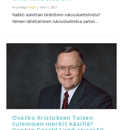
kirjoittaja
Paula
|
loka 1, 2021
Näitkö äskettäin tiedotteen rukousluetteloista?
Nimien lähettäminen rukousluetteloa varten...
Ovatko Kristuksen Toisen
tulemisen merkit käsillä?
Vanhin Gerald Lund arvioi 50