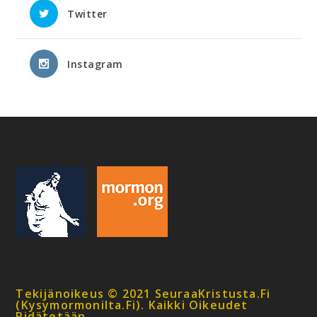
Twitter
Instagram
Tekijänoikeus © 2021 SeuraaKristusta.fi
(kysymormonilta.fi). Kaikki Oikeudet
Pidätetään.