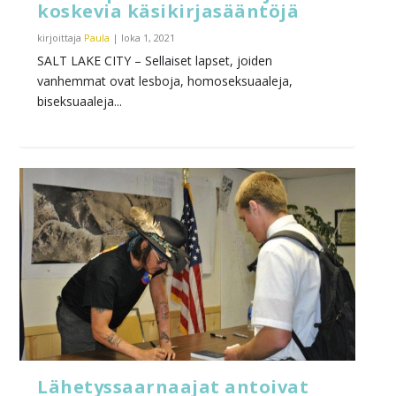
koskevia käsikirjasääntöjä
kirjoittaja
Paula
|
loka 1, 2021
SALT LAKE CITY – Sellaiset lapset, joiden
vanhemmat ovat lesboja, homoseksuaaleja,
biseksuaaleja...
Lähetyssaarnaajat antoivat