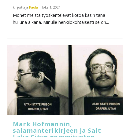
kirjoittaja
Paula
|
loka 1, 2021
Monet meistä työskentelevät kotoa käsin tänä
hulluna aikana. Minulle henkilökohtaisesti se on...
Mark Hofmannin,
salamanterikirjeen ja Salt
Lake Cityn pommitusten