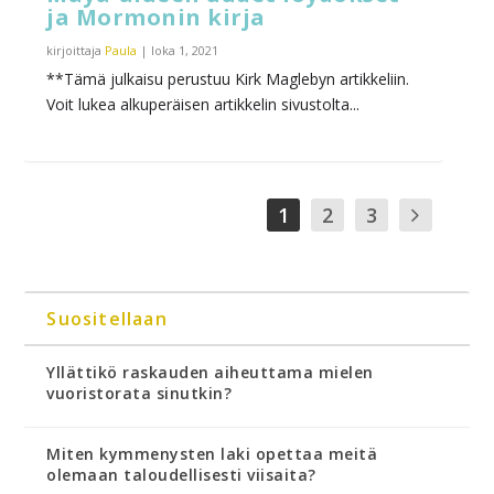
ja Mormonin kirja
kirjoittaja
Paula
|
loka 1, 2021
**Tämä julkaisu perustuu Kirk Maglebyn artikkeliin.
Voit lukea alkuperäisen artikkelin sivustolta...
1
2
3
Suositellaan
Yllättikö raskauden aiheuttama mielen
vuoristorata sinutkin?
Miten kymmenysten laki opettaa meitä
olemaan taloudellisesti viisaita?