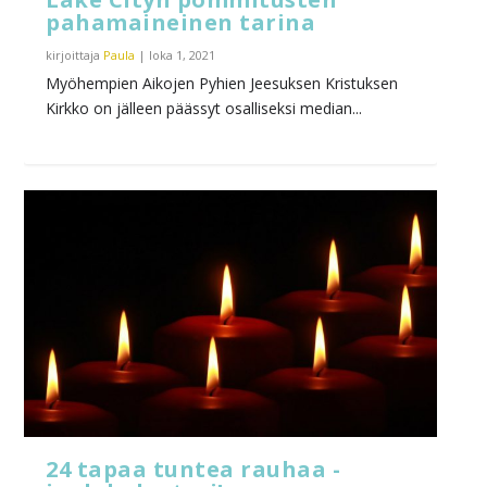
pahamaineinen tarina
kirjoittaja
Paula
|
loka 1, 2021
Myöhempien Aikojen Pyhien Jeesuksen Kristuksen
Kirkko on jälleen päässyt osalliseksi median...
24 tapaa tuntea rauhaa -