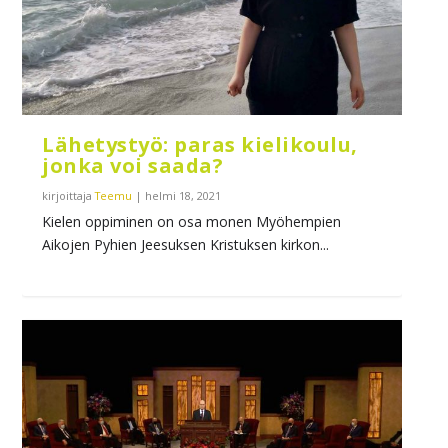
Lähetystyö: paras kielikoulu,
jonka voi saada?
kirjoittaja
Teemu
|
helmi 18, 2021
Kielen oppiminen on osa monen Myöhempien
Aikojen Pyhien Jeesuksen Kristuksen kirkon...