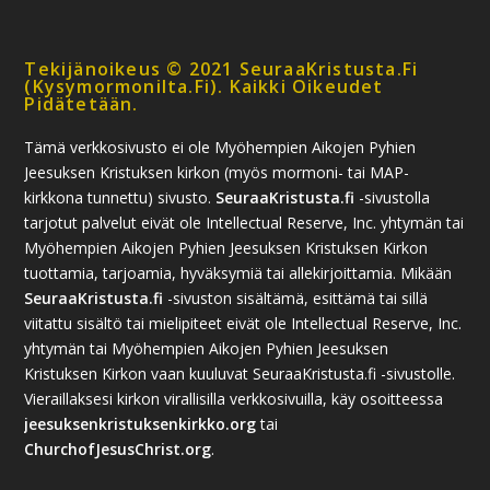
Tekijänoikeus © 2021 SeuraaKristusta.fi
(kysymormonilta.fi). Kaikki Oikeudet
Pidätetään.
Tämä verkkosivusto ei ole Myöhempien Aikojen Pyhien
Jeesuksen Kristuksen kirkon (myös mormoni- tai MAP-
kirkkona tunnettu) sivusto.
SeuraaKristusta.fi
-sivustolla
tarjotut palvelut eivät ole Intellectual Reserve, Inc. yhtymän tai
Myöhempien Aikojen Pyhien Jeesuksen Kristuksen Kirkon
tuottamia, tarjoamia, hyväksymiä tai allekirjoittamia. Mikään
SeuraaKristusta.fi
-sivuston sisältämä, esittämä tai sillä
viitattu sisältö tai mielipiteet eivät ole Intellectual Reserve, Inc.
yhtymän tai Myöhempien Aikojen Pyhien Jeesuksen
Kristuksen Kirkon vaan kuuluvat SeuraaKristusta.fi -sivustolle.
Vieraillaksesi kirkon virallisilla verkkosivuilla, käy osoitteessa
jeesuksenkristuksenkirkko.org
tai
ChurchofJesusChrist.org
.