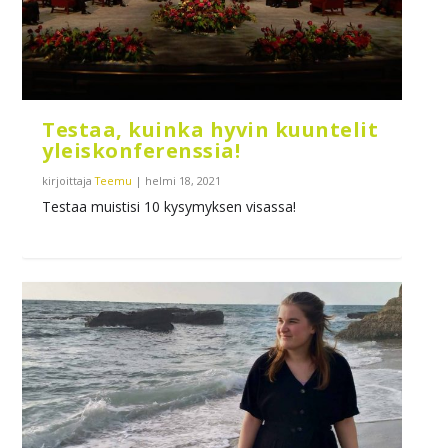
Testaa, kuinka hyvin kuuntelit
yleiskonferenssia!
kirjoittaja
Teemu
|
helmi 18, 2021
Testaa muistisi 10 kysymyksen visassa!