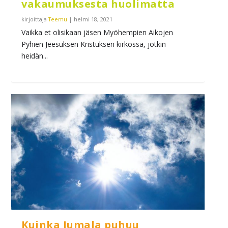
vakaumuksesta huolimatta
kirjoittaja
Teemu
|
helmi 18, 2021
Vaikka et olisikaan jäsen Myöhempien Aikojen
Pyhien Jeesuksen Kristuksen kirkossa, jotkin
heidän...
Kuinka Jumala puhuu