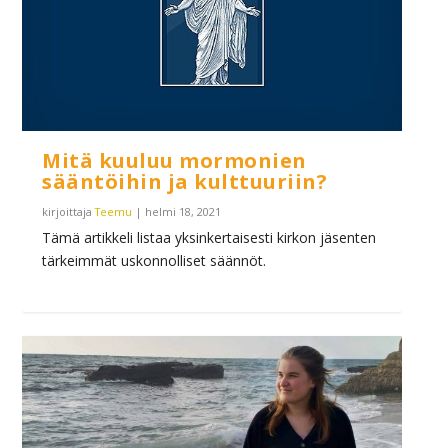
Mitä kuuluu mormonien
sääntöihin ja kulttuuriin?
kirjoittaja
Teemu
|
helmi 18, 2021
Tämä artikkeli listaa yksinkertaisesti kirkon jäsenten
tärkeimmät uskonnolliset säännöt.