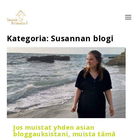
Kategoria:
Susannan blogi
Jos muistat yhden asian
bloggauksistani, muista tämä