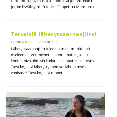
Usko on “luottamusta johonkin tai johonkuhun tai
jonkin hyväksymistä todeksi”, opettaa Mormonin...
Terveisiä lähetyssaarnaajilta!
kirjoittaja
Teemu
|
helmi 18, 2021
Lähetyssaarnaajista tulee usein ensimmäisenä
mieleen nuoret miehet ja nuoret naiset, jotka
kontaktoivat ihmisiä kaduilla ja koputtelevat oviin.
Tiesitkö, että lähetystyöhön voi lähteä myös
vanhana? Tiesitkö, että monet...