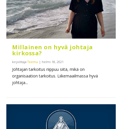
Millainen on hyvä johtaja
kirkossa?
kirjoittaja
Teemu
|
helmi 18, 2021
Johtajan tarkoitus riippuu siitä, mikä on
organisaation tarkoitus. Liikemaailmassa hyvä
johtaja...