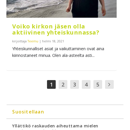
Voiko kirkon jäsen olla
aktiivinen yhteiskunnassa?
kirjoittaja
Teemu
|
helmi 18, 2021
Yhteiskunnalliset asiat ja vaikuttaminen ovat aina
kiinnostaneet minua. Olen ala-asteelta asti...
1
2
3
4
5
Suositellaan
Yllättikö raskauden aiheuttama mielen