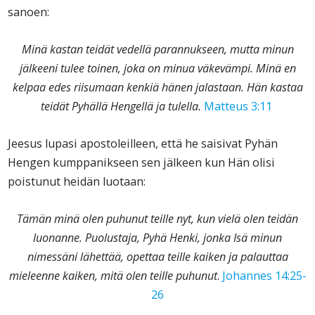
sanoen:
Minä kastan teidät vedellä parannukseen, mutta minun
jälkeeni tulee toinen, joka on minua väkevämpi. Minä en
kelpaa edes riisumaan kenkiä hänen jalastaan. Hän kastaa
teidät Pyhällä Hengellä ja tulella.
Matteus 3:11
Jeesus lupasi apostoleilleen, että he saisivat Pyhän
Hengen kumppanikseen sen jälkeen kun Hän olisi
poistunut heidän luotaan:
Tämän minä olen puhunut teille nyt, kun vielä olen teidän
luonanne. Puolustaja, Pyhä Henki, jonka Isä minun
nimessäni lähettää, opettaa teille kaiken ja palauttaa
mieleenne kaiken, mitä olen teille puhunut
.
Johannes 14:25-
26