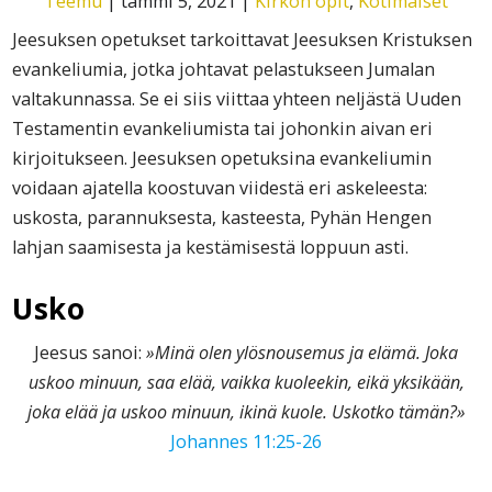
Teemu
|
tammi 5, 2021
|
Kirkon opit
,
Kotimaiset
Jeesuksen opetukset tarkoittavat Jeesuksen Kristuksen
evankeliumia, jotka johtavat pelastukseen Jumalan
valtakunnassa. Se ei siis viittaa yhteen neljästä Uuden
Testamentin evankeliumista tai johonkin aivan eri
kirjoitukseen. Jeesuksen opetuksina evankeliumin
voidaan ajatella koostuvan viidestä eri askeleesta:
uskosta, parannuksesta, kasteesta, Pyhän Hengen
lahjan saamisesta ja kestämisestä loppuun asti.
Usko
Jeesus sanoi:
»Minä olen ylösnousemus ja elämä. Joka
uskoo minuun, saa elää, vaikka kuoleekin, eikä yksikään,
joka elää ja uskoo minuun, ikinä kuole. Uskotko tämän?»
Johannes 11:25-26