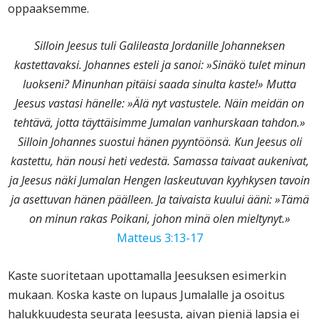
oppaaksemme.
Silloin Jeesus tuli Galileasta Jordanille Johanneksen
kastettavaksi. Johannes esteli ja sanoi: »Sinäkö tulet minun
luokseni? Minunhan pitäisi saada sinulta kaste!» Mutta
Jeesus vastasi hänelle: »Älä nyt vastustele. Näin meidän on
tehtävä, jotta täyttäisimme Jumalan vanhurskaan tahdon.»
Silloin Johannes suostui hänen pyyntöönsä. Kun Jeesus oli
kastettu, hän nousi heti vedestä. Samassa taivaat aukenivat,
ja Jeesus näki Jumalan Hengen laskeutuvan kyyhkysen tavoin
ja asettuvan hänen päälleen. Ja taivaista kuului ääni: »Tämä
on minun rakas Poikani, johon minä olen mieltynyt.»
Matteus 3:13-17
Kaste suoritetaan upottamalla Jeesuksen esimerkin
mukaan. Koska kaste on lupaus Jumalalle ja osoitus
halukkuudesta seurata Jeesusta, aivan pieniä lapsia ei