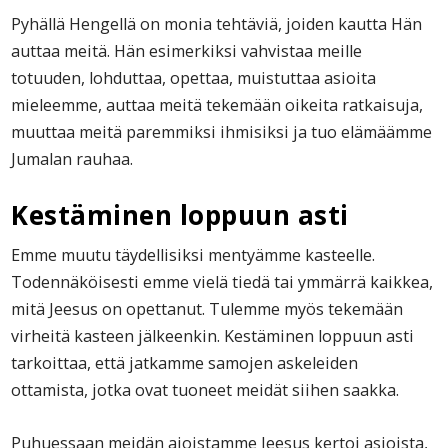
Pyhällä Hengellä on monia tehtäviä, joiden kautta Hän
auttaa meitä. Hän esimerkiksi vahvistaa meille
totuuden, lohduttaa, opettaa, muistuttaa asioita
mieleemme, auttaa meitä tekemään oikeita ratkaisuja,
muuttaa meitä paremmiksi ihmisiksi ja tuo elämäämme
Jumalan rauhaa.
Kestäminen loppuun asti
Emme muutu täydellisiksi mentyämme kasteelle.
Todennäköisesti emme vielä tiedä tai ymmärrä kaikkea,
mitä Jeesus on opettanut. Tulemme myös tekemään
virheitä kasteen jälkeenkin. Kestäminen loppuun asti
tarkoittaa, että jatkamme samojen askeleiden
ottamista, jotka ovat tuoneet meidät siihen saakka.
Puhuessaan meidän ajoistamme Jeesus kertoi asioista,