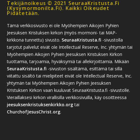
Tekijänoikeus © 2021 SeuraaKristusta.fi
(kysymormonilta.fi). Kaikki Oikeudet
Pidätetään.
Tämä verkkosivusto ei ole Myöhempien Aikojen Pyhien
Jeesuksen Kristuksen kirkon (myös mormoni- tai MAP-
kirkkona tunnettu) sivusto.
SeuraaKristusta.fi
-sivustolla
tarjotut palvelut eivät ole Intellectual Reserve, Inc. yhtymän tai
Myöhempien Aikojen Pyhien Jeesuksen Kristuksen Kirkon
tuottamia, tarjoamia, hyväksymiä tai allekirjoittamia. Mikään
SeuraaKristusta.fi
-sivuston sisältämä, esittämä tai sillä
viitattu sisältö tai mielipiteet eivät ole Intellectual Reserve, Inc.
yhtymän tai Myöhempien Aikojen Pyhien Jeesuksen
Kristuksen Kirkon vaan kuuluvat SeuraaKristusta.fi -sivustolle.
Vieraillaksesi kirkon virallisilla verkkosivuilla, käy osoitteessa
jeesuksenkristuksenkirkko.org
tai
ChurchofJesusChrist.org
.