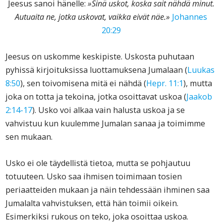
Jeesus sanoi hänelle:
»Sinä uskot, koska sait nähdä minut.
Autuaita ne, jotka uskovat, vaikka eivät näe.»
Johannes
20:29
Jeesus on uskomme keskipiste. Uskosta puhutaan
pyhissä kirjoituksissa luottamuksena Jumalaan (
Luukas
8:50
), sen toivomisena mitä ei nähdä (
Hepr. 11:1
), mutta
joka on totta ja tekoina, jotka osoittavat uskoa (
Jaakob
2:14-17
). Usko voi alkaa vain halusta uskoa ja se
vahvistuu kun kuulemme Jumalan sanaa ja toimimme
sen mukaan.
Usko ei ole täydellistä tietoa, mutta se pohjautuu
totuuteen. Usko saa ihmisen toimimaan tosien
periaatteiden mukaan ja näin tehdessään ihminen saa
Jumalalta vahvistuksen, että hän toimii oikein.
Esimerkiksi rukous on teko, joka osoittaa uskoa.