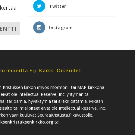
Twitter
ikertaa
Instagram
ormonilta.fi). Kaikki Oikeudet
n Kristuksen kirkon (myös mormoni- tai MAP-kirkkona
 eivät ole Intellectual Reserve, Inc. yhtymän tai
, tarjoamia, hyväksymiä tai allekirjoittamia. Mikään
sisältö tai mielipiteet eivät ole Intellectual Reserve, Inc.
n vaan kuuluvat SeuraaKristusta.fi -sivustolle.
uksenkristuksenkirkko.org
tai