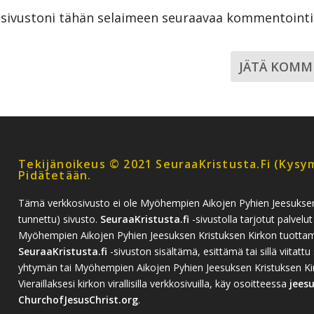
a sivustoni tähän selaimeen seuraavaa kommentoint
Tekijänoikeus © 2021 SeuraaKristusta.fi (kysym
Pidätetään.
Tämä verkkosivusto ei ole Myöhempien Aikojen Pyhien Jeesukse
tunnettu) sivusto.
SeuraaKristusta.fi
-sivustolla tarjotut palvelut
Myöhempien Aikojen Pyhien Jeesuksen Kristuksen Kirkon tuottamia
SeuraaKristusta.fi
-sivuston sisältämä, esittämä tai sillä viitattu 
yhtymän tai Myöhempien Aikojen Pyhien Jeesuksen Kristuksen Kirko
Vieraillaksesi kirkon virallisilla verkkosivuilla, käy osoitteessa
jees
ChurchofJesusChrist.org
.