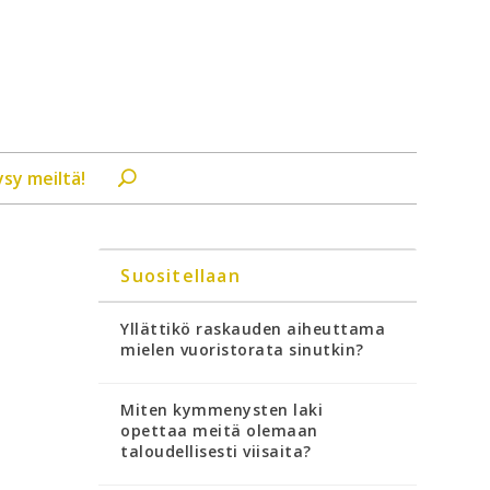
ysy meiltä!
Suositellaan
Yllättikö raskauden aiheuttama
mielen vuoristorata sinutkin?
Miten kymmenysten laki
opettaa meitä olemaan
taloudellisesti viisaita?