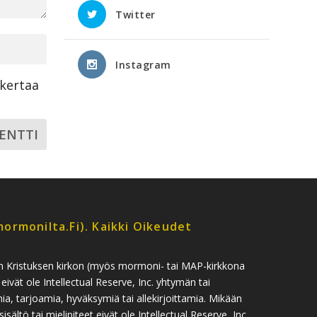
Twitter
Instagram
ikertaa
ormonilta.fi). Kaikki Oikeudet
n Kristuksen kirkon (myös mormoni- tai MAP-kirkkona
 eivät ole Intellectual Reserve, Inc. yhtymän tai
, tarjoamia, hyväksymiä tai allekirjoittamia. Mikään
sisältö tai mielipiteet eivät ole Intellectual Reserve, Inc.