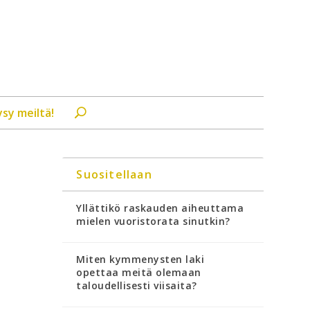
ysy meiltä!
Suositellaan
Yllättikö raskauden aiheuttama
mielen vuoristorata sinutkin?
Miten kymmenysten laki
opettaa meitä olemaan
taloudellisesti viisaita?