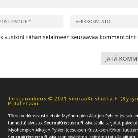
a sivustoni tähän selaimeen seuraavaa kommentoint
Tekijänoikeus © 2021 SeuraaKristusta.fi (kysym
Pidätetään.
Tämä verkkosivusto ei ole Myöhempien Aikojen Pyhien Jeesukse
tunnettu) sivusto.
SeuraaKristusta.fi
-sivustolla tarjotut palvelut
Myöhempien Aikojen Pyhien Jeesuksen Kristuksen Kirkon tuottamia
SeuraaKristusta.fi
-sivuston sisältämä, esittämä tai sillä viitattu 