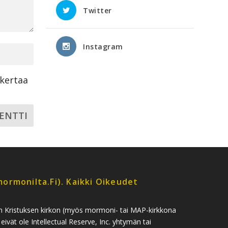
Twitter
Instagram
ikertaa
ormonilta.fi). Kaikki Oikeudet
n Kristuksen kirkon (myös mormoni- tai MAP-kirkkona
 eivät ole Intellectual Reserve, Inc. yhtymän tai