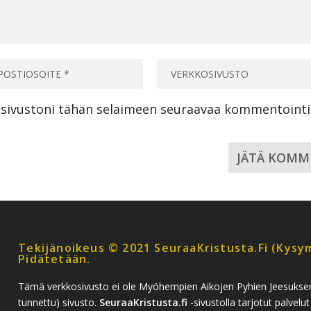
a sivustoni tähän selaimeen seuraavaa kommentoint
Tekijänoikeus © 2021 SeuraaKristusta.fi (kysym
Pidätetään.
Tämä verkkosivusto ei ole Myöhempien Aikojen Pyhien Jeesukse
tunnettu) sivusto.
SeuraaKristusta.fi
-sivustolla tarjotut palvelut