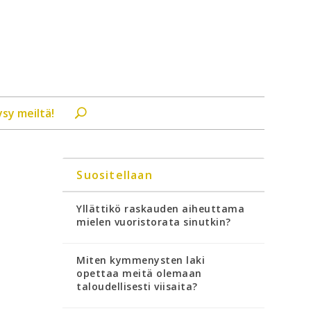
ysy meiltä!
Suositellaan
Yllättikö raskauden aiheuttama
mielen vuoristorata sinutkin?
Miten kymmenysten laki
opettaa meitä olemaan
taloudellisesti viisaita?