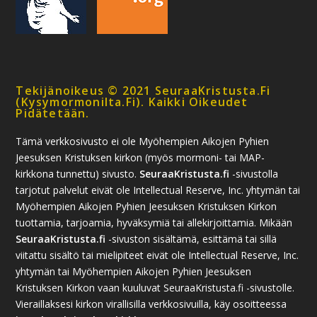
Tekijänoikeus © 2021 SeuraaKristusta.fi
(kysymormonilta.fi). Kaikki Oikeudet
Pidätetään.
Tämä verkkosivusto ei ole Myöhempien Aikojen Pyhien
Jeesuksen Kristuksen kirkon (myös mormoni- tai MAP-
kirkkona tunnettu) sivusto.
SeuraaKristusta.fi
-sivustolla
tarjotut palvelut eivät ole Intellectual Reserve, Inc. yhtymän tai
Myöhempien Aikojen Pyhien Jeesuksen Kristuksen Kirkon
tuottamia, tarjoamia, hyväksymiä tai allekirjoittamia. Mikään
SeuraaKristusta.fi
-sivuston sisältämä, esittämä tai sillä
viitattu sisältö tai mielipiteet eivät ole Intellectual Reserve, Inc.
yhtymän tai Myöhempien Aikojen Pyhien Jeesuksen
Kristuksen Kirkon vaan kuuluvat SeuraaKristusta.fi -sivustolle.
Vieraillaksesi kirkon virallisilla verkkosivuilla, käy osoitteessa