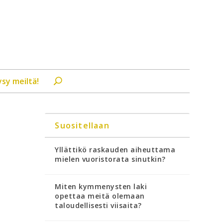
ysy meiltä!
Suositellaan
Yllättikö raskauden aiheuttama
mielen vuoristorata sinutkin?
Miten kymmenysten laki
opettaa meitä olemaan
taloudellisesti viisaita?