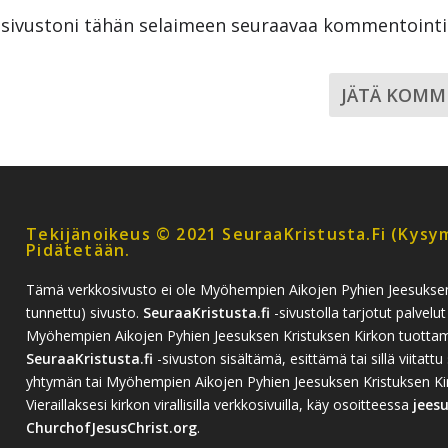
a sivustoni tähän selaimeen seuraavaa kommentoint
Tekijänoikeus © 2021 SeuraaKristusta.fi (kysym
Pidätetään.
Tämä verkkosivusto ei ole Myöhempien Aikojen Pyhien Jeesukse
tunnettu) sivusto.
SeuraaKristusta.fi
-sivustolla tarjotut palvelut
Myöhempien Aikojen Pyhien Jeesuksen Kristuksen Kirkon tuottamia
SeuraaKristusta.fi
-sivuston sisältämä, esittämä tai sillä viitattu 
yhtymän tai Myöhempien Aikojen Pyhien Jeesuksen Kristuksen Kirko
Vieraillaksesi kirkon virallisilla verkkosivuilla, käy osoitteessa
jees
ChurchofJesusChrist.org
.