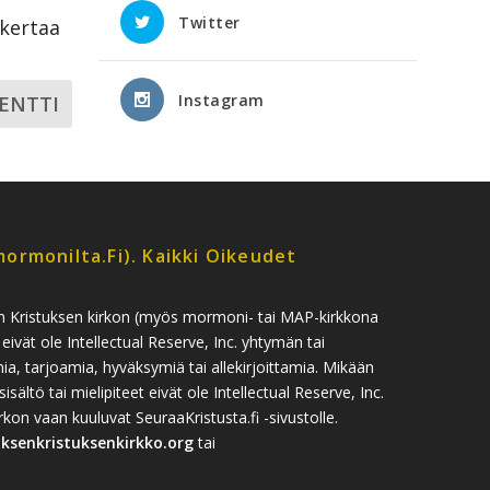
Twitter
ikertaa
Instagram
ormonilta.fi). Kaikki Oikeudet
n Kristuksen kirkon (myös mormoni- tai MAP-kirkkona
 eivät ole Intellectual Reserve, Inc. yhtymän tai
, tarjoamia, hyväksymiä tai allekirjoittamia. Mikään
sisältö tai mielipiteet eivät ole Intellectual Reserve, Inc.
n vaan kuuluvat SeuraaKristusta.fi -sivustolle.
uksenkristuksenkirkko.org
tai