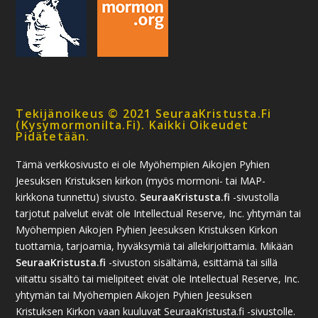
Tekijänoikeus © 2021 SeuraaKristusta.fi
(kysymormonilta.fi). Kaikki Oikeudet
Pidätetään.
Tämä verkkosivusto ei ole Myöhempien Aikojen Pyhien
Jeesuksen Kristuksen kirkon (myös mormoni- tai MAP-
kirkkona tunnettu) sivusto.
SeuraaKristusta.fi
-sivustolla
tarjotut palvelut eivät ole Intellectual Reserve, Inc. yhtymän tai
Myöhempien Aikojen Pyhien Jeesuksen Kristuksen Kirkon
tuottamia, tarjoamia, hyväksymiä tai allekirjoittamia. Mikään
SeuraaKristusta.fi
-sivuston sisältämä, esittämä tai sillä
viitattu sisältö tai mielipiteet eivät ole Intellectual Reserve, Inc.
yhtymän tai Myöhempien Aikojen Pyhien Jeesuksen
Kristuksen Kirkon vaan kuuluvat SeuraaKristusta.fi -sivustolle.