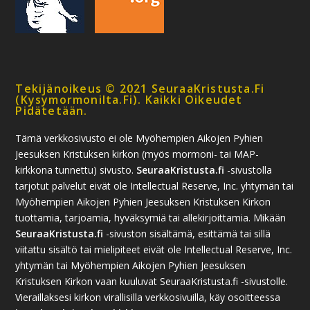
Tekijänoikeus © 2021 SeuraaKristusta.fi
(kysymormonilta.fi). Kaikki Oikeudet
Pidätetään.
Tämä verkkosivusto ei ole Myöhempien Aikojen Pyhien
Jeesuksen Kristuksen kirkon (myös mormoni- tai MAP-
kirkkona tunnettu) sivusto.
SeuraaKristusta.fi
-sivustolla
tarjotut palvelut eivät ole Intellectual Reserve, Inc. yhtymän tai
Myöhempien Aikojen Pyhien Jeesuksen Kristuksen Kirkon
tuottamia, tarjoamia, hyväksymiä tai allekirjoittamia. Mikään
SeuraaKristusta.fi
-sivuston sisältämä, esittämä tai sillä
viitattu sisältö tai mielipiteet eivät ole Intellectual Reserve, Inc.
yhtymän tai Myöhempien Aikojen Pyhien Jeesuksen
Kristuksen Kirkon vaan kuuluvat SeuraaKristusta.fi -sivustolle.
Vieraillaksesi kirkon virallisilla verkkosivuilla, käy osoitteessa