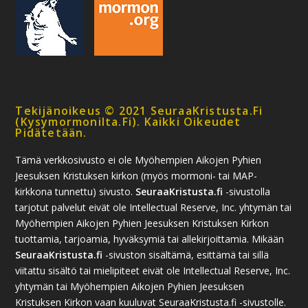
Tekijänoikeus © 2021 SeuraaKristusta.fi
(kysymormonilta.fi). Kaikki Oikeudet
Pidätetään.
Tämä verkkosivusto ei ole Myöhempien Aikojen Pyhien
Jeesuksen Kristuksen kirkon (myös mormoni- tai MAP-
kirkkona tunnettu) sivusto.
SeuraaKristusta.fi
-sivustolla
tarjotut palvelut eivät ole Intellectual Reserve, Inc. yhtymän tai
Myöhempien Aikojen Pyhien Jeesuksen Kristuksen Kirkon
tuottamia, tarjoamia, hyväksymiä tai allekirjoittamia. Mikään
SeuraaKristusta.fi
-sivuston sisältämä, esittämä tai sillä
viitattu sisältö tai mielipiteet eivät ole Intellectual Reserve, Inc.
yhtymän tai Myöhempien Aikojen Pyhien Jeesuksen
Kristuksen Kirkon vaan kuuluvat SeuraaKristusta.fi -sivustolle.