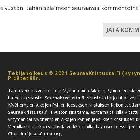
a sivustoni tähän selaimeen seuraavaa kommentoint
Tekijänoikeus © 2021 SeuraaKristusta.fi (kysym
Pidätetään.
Tämä verkkosivusto ei ole Myöhempien Aikojen Pyhien Jeesukse
tunnettu) sivusto.
SeuraaKristusta.fi
-sivustolla tarjotut palvelut
Myöhempien Aikojen Pyhien Jeesuksen Kristuksen Kirkon tuottamia
SeuraaKristusta.fi
-sivuston sisältämä, esittämä tai sillä viitattu 
yhtymän tai Myöhempien Aikojen Pyhien Jeesuksen Kristuksen Kirko
Vieraillaksesi kirkon virallisilla verkkosivuilla, käy osoitteessa
jees
ChurchofJesusChrist.org
.