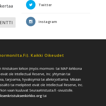
Twitter
ikertaa
Instagram
ormonilta.fi). Kaikki Oikeudet
n Kristuksen kirkon (myös mormoni- tai MAP-kirkkona
 eivät ole Intellectual Reserve, Inc. yhtymän tai
, tarjoamia, hyväksymiä tai allekirjoittamia. Mikään
sisältö tai mielipiteet eivät ole Intellectual Reserve, Inc.
n vaan kuuluvat SeuraaKristusta.fi -sivustolle.
uksenkristuksenkirkko.org
tai