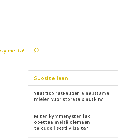
ysy meiltä!
Suositellaan
Yllättikö raskauden aiheuttama
mielen vuoristorata sinutkin?
Miten kymmenysten laki
opettaa meitä olemaan
taloudellisesti viisaita?