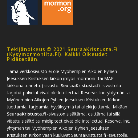
Tekijänoikeus © 2021 SeuraaKristusta.fi
(kysymormonilta.fi). Kaikki Oikeudet
Pidätetään.
Tämä verkkosivusto ei ole Myöhempien Aikojen Pyhien
Jeesuksen Kristuksen kirkon (myös mormoni- tai MAP-
kirkkona tunnettu) sivusto.
SeuraaKristusta.fi
-sivustolla
tarjotut palvelut eivät ole Intellectual Reserve, Inc. yhtymän tai
Myöhempien Aikojen Pyhien Jeesuksen Kristuksen Kirkon
tuottamia, tarjoamia, hyväksymiä tai allekirjoittamia. Mikään
SeuraaKristusta.fi
-sivuston sisältämä, esittämä tai sillä
viitattu sisältö tai mielipiteet eivät ole Intellectual Reserve, Inc.
yhtymän tai Myöhempien Aikojen Pyhien Jeesuksen
Kristuksen Kirkon vaan kuuluvat SeuraaKristusta.fi -sivustolle.