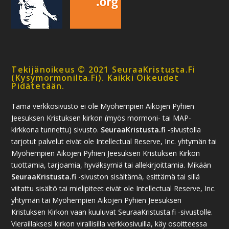
Tekijänoikeus © 2021 SeuraaKristusta.fi
(kysymormonilta.fi). Kaikki Oikeudet
Pidätetään.
Tämä verkkosivusto ei ole Myöhempien Aikojen Pyhien
Jeesuksen Kristuksen kirkon (myös mormoni- tai MAP-
kirkkona tunnettu) sivusto.
SeuraaKristusta.fi
-sivustolla
tarjotut palvelut eivät ole Intellectual Reserve, Inc. yhtymän tai
Myöhempien Aikojen Pyhien Jeesuksen Kristuksen Kirkon
tuottamia, tarjoamia, hyväksymiä tai allekirjoittamia. Mikään
SeuraaKristusta.fi
-sivuston sisältämä, esittämä tai sillä
viitattu sisältö tai mielipiteet eivät ole Intellectual Reserve, Inc.
yhtymän tai Myöhempien Aikojen Pyhien Jeesuksen
Kristuksen Kirkon vaan kuuluvat SeuraaKristusta.fi -sivustolle.
Vieraillaksesi kirkon virallisilla verkkosivuilla, käy osoitteessa