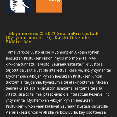
Tekijänoikeus © 2021 SeuraaKristusta.fi
(kysymormonilta.fi). Kaikki Oikeudet
Pidätetään.
Tämä verkkosivusto ei ole Myöhempien Aikojen Pyhien
Jeesuksen Kristuksen kirkon (myös mormoni- tai MAP-
kirkkona tunnettu) sivusto.
SeuraaKristusta.fi
-sivustolla
tarjotut palvelut eivät ole Intellectual Reserve, Inc. yhtymän tai
Myöhempien Aikojen Pyhien Jeesuksen Kristuksen Kirkon
tuottamia, tarjoamia, hyväksymiä tai allekirjoittamia. Mikään
SeuraaKristusta.fi
-sivuston sisältämä, esittämä tai sillä
viitattu sisältö tai mielipiteet eivät ole Intellectual Reserve, Inc.
yhtymän tai Myöhempien Aikojen Pyhien Jeesuksen
Kristuksen Kirkon vaan kuuluvat SeuraaKristusta.fi -sivustolle.
Vieraillaksesi kirkon virallisilla verkkosivuilla, käy osoitteessa