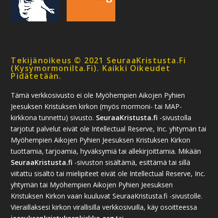
Tekijänoikeus © 2021 SeuraaKristusta.fi
(kysymormonilta.fi). Kaikki Oikeudet
Pidätetään.
Tämä verkkosivusto ei ole Myöhempien Aikojen Pyhien
Jeesuksen Kristuksen kirkon (myös mormoni- tai MAP-
kirkkona tunnettu) sivusto.
SeuraaKristusta.fi
-sivustolla
tarjotut palvelut eivät ole Intellectual Reserve, Inc. yhtymän tai
Myöhempien Aikojen Pyhien Jeesuksen Kristuksen Kirkon
tuottamia, tarjoamia, hyväksymiä tai allekirjoittamia. Mikään
SeuraaKristusta.fi
-sivuston sisältämä, esittämä tai sillä
viitattu sisältö tai mielipiteet eivät ole Intellectual Reserve, Inc.
yhtymän tai Myöhempien Aikojen Pyhien Jeesuksen
Kristuksen Kirkon vaan kuuluvat SeuraaKristusta.fi -sivustolle.
Vieraillaksesi kirkon virallisilla verkkosivuilla, käy osoitteessa