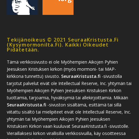
Tekijänoikeus © 2021 SeuraaKristusta.fi
(kysymormonilta.fi). Kaikki Oikeudet
Pidätetään.
Tämä verkkosivusto ei ole Myöhempien Aikojen Pyhien
Jeesuksen Kristuksen kirkon (myös mormoni- tai MAP-
kirkkona tunnettu) sivusto.
SeuraaKristusta.fi
-sivustolla
tarjotut palvelut eivät ole Intellectual Reserve, Inc. yhtymän tai
Myöhempien Aikojen Pyhien Jeesuksen Kristuksen Kirkon
tuottamia, tarjoamia, hyväksymiä tai allekirjoittamia. Mikään
SeuraaKristusta.fi
-sivuston sisältämä, esittämä tai sillä
viitattu sisältö tai mielipiteet eivät ole Intellectual Reserve, Inc.
yhtymän tai Myöhempien Aikojen Pyhien Jeesuksen
Kristuksen Kirkon vaan kuuluvat SeuraaKristusta.fi -sivustolle.
Vieraillaksesi kirkon virallisilla verkkosivuilla, käy osoitteessa