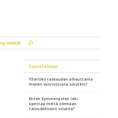
ysy meiltä!
Suositellaan
Yllättikö raskauden aiheuttama
mielen vuoristorata sinutkin?
Miten kymmenysten laki
opettaa meitä olemaan
taloudellisesti viisaita?