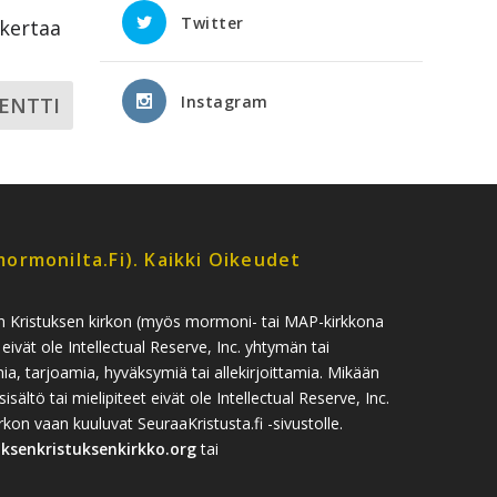
Twitter
ikertaa
Instagram
ormonilta.fi). Kaikki Oikeudet
n Kristuksen kirkon (myös mormoni- tai MAP-kirkkona
 eivät ole Intellectual Reserve, Inc. yhtymän tai
, tarjoamia, hyväksymiä tai allekirjoittamia. Mikään
sisältö tai mielipiteet eivät ole Intellectual Reserve, Inc.
n vaan kuuluvat SeuraaKristusta.fi -sivustolle.
uksenkristuksenkirkko.org
tai