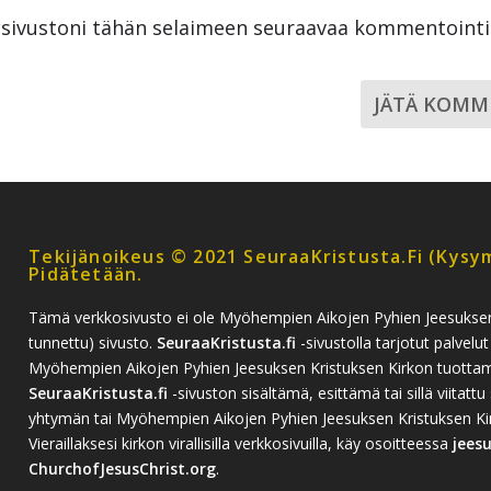
a sivustoni tähän selaimeen seuraavaa kommentoint
Tekijänoikeus © 2021 SeuraaKristusta.fi (kysym
Pidätetään.
Tämä verkkosivusto ei ole Myöhempien Aikojen Pyhien Jeesukse
tunnettu) sivusto.
SeuraaKristusta.fi
-sivustolla tarjotut palvelut
Myöhempien Aikojen Pyhien Jeesuksen Kristuksen Kirkon tuottamia
SeuraaKristusta.fi
-sivuston sisältämä, esittämä tai sillä viitattu 
yhtymän tai Myöhempien Aikojen Pyhien Jeesuksen Kristuksen Kirko
Vieraillaksesi kirkon virallisilla verkkosivuilla, käy osoitteessa
jees
ChurchofJesusChrist.org
.