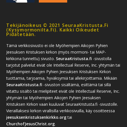
Tekijänoikeus © 2021 SeuraaKristusta.fi
(kysymormonilta.fi). Kaikki Oikeudet
Pidätetään.
Tämä verkkosivusto ei ole Myöhempien Aikojen Pyhien
Jeesuksen Kristuksen kirkon (myös mormoni- tai MAP-
kirkkona tunnettu) sivusto.
SeuraaKristusta.fi
-sivustolla
tarjotut palvelut eivät ole Intellectual Reserve, Inc. yhtymän tai
Myöhempien Aikojen Pyhien Jeesuksen Kristuksen Kirkon
tuottamia, tarjoamia, hyväksymiä tai allekirjoittamia. Mikään
SeuraaKristusta.fi
-sivuston sisältämä, esittämä tai sillä
viitattu sisältö tai mielipiteet eivät ole Intellectual Reserve, Inc.
yhtymän tai Myöhempien Aikojen Pyhien Jeesuksen
Kristuksen Kirkon vaan kuuluvat SeuraaKristusta.fi -sivustolle.
Vieraillaksesi kirkon virallisilla verkkosivuilla, käy osoitteessa
jeesuksenkristuksenkirkko.org
tai
ChurchofJesusChrist.org
.