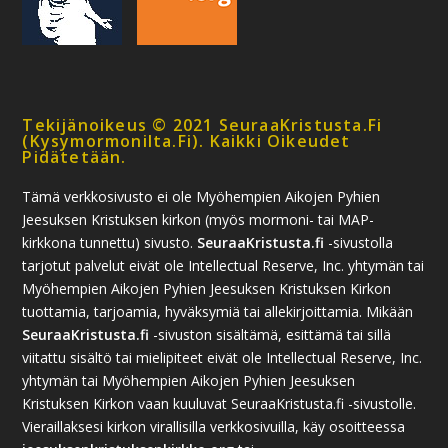
Tekijänoikeus © 2021 SeuraaKristusta.fi
(kysymormonilta.fi). Kaikki Oikeudet
Pidätetään.
Tämä verkkosivusto ei ole Myöhempien Aikojen Pyhien
Jeesuksen Kristuksen kirkon (myös mormoni- tai MAP-
kirkkona tunnettu) sivusto.
SeuraaKristusta.fi
-sivustolla
tarjotut palvelut eivät ole Intellectual Reserve, Inc. yhtymän tai
Myöhempien Aikojen Pyhien Jeesuksen Kristuksen Kirkon
tuottamia, tarjoamia, hyväksymiä tai allekirjoittamia. Mikään
SeuraaKristusta.fi
-sivuston sisältämä, esittämä tai sillä
viitattu sisältö tai mielipiteet eivät ole Intellectual Reserve, Inc.
yhtymän tai Myöhempien Aikojen Pyhien Jeesuksen
Kristuksen Kirkon vaan kuuluvat SeuraaKristusta.fi -sivustolle.
Vieraillaksesi kirkon virallisilla verkkosivuilla, käy osoitteessa