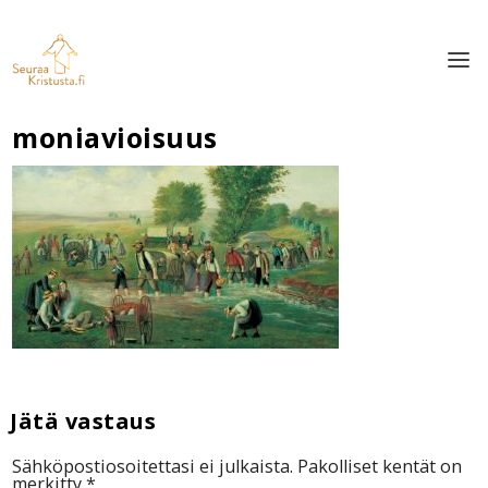
moniavioisuus
Sähköpostiosoitettasi ei julkaista.
Pakolliset kentät on
merkitty
*