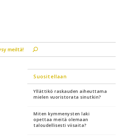
ysy meiltä!
Suositellaan
Yllättikö raskauden aiheuttama
mielen vuoristorata sinutkin?
Miten kymmenysten laki
opettaa meitä olemaan
taloudellisesti viisaita?