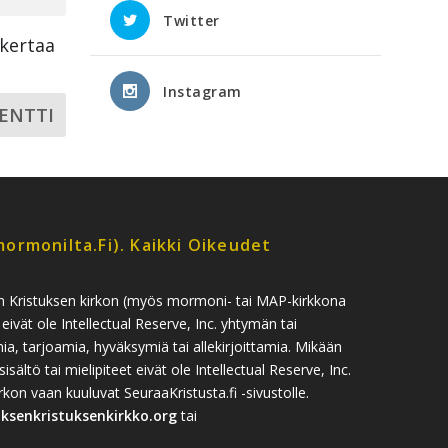
Twitter
ikertaa
Instagram
ormonilta.fi). Kaikki Oikeudet
n Kristuksen kirkon (myös mormoni- tai MAP-kirkkona
 eivät ole Intellectual Reserve, Inc. yhtymän tai
, tarjoamia, hyväksymiä tai allekirjoittamia. Mikään
sisältö tai mielipiteet eivät ole Intellectual Reserve, Inc.
n vaan kuuluvat SeuraaKristusta.fi -sivustolle.
uksenkristuksenkirkko.org
tai