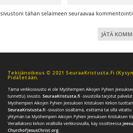
a sivustoni tähän selaimeen seuraavaa kommentoint
Tekijänoikeus © 2021 SeuraaKristusta.fi (kysym
Pidätetään.
Tämä verkkosivusto ei ole Myöhempien Aikojen Pyhien Jeesukse
tunnettu) sivusto.
SeuraaKristusta.fi
-sivustolla tarjotut palvelut
Myöhempien Aikojen Pyhien Jeesuksen Kristuksen Kirkon tuottamia
SeuraaKristusta.fi
-sivuston sisältämä, esittämä tai sillä viitattu 
yhtymän tai Myöhempien Aikojen Pyhien Jeesuksen Kristuksen Kirko
Vieraillaksesi kirkon virallisilla verkkosivuilla, käy osoitteessa
jees
ChurchofJesusChrist.org
.