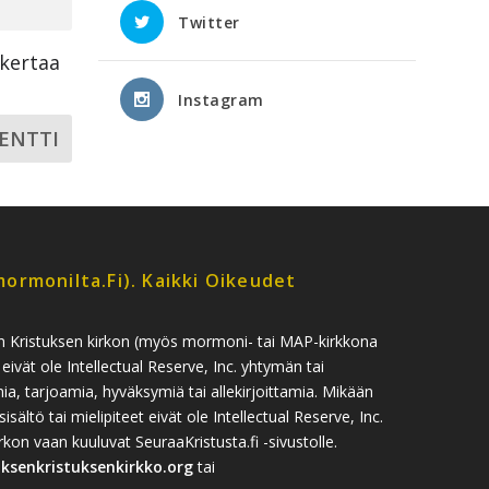
Twitter
ikertaa
Instagram
ormonilta.fi). Kaikki Oikeudet
n Kristuksen kirkon (myös mormoni- tai MAP-kirkkona
 eivät ole Intellectual Reserve, Inc. yhtymän tai
, tarjoamia, hyväksymiä tai allekirjoittamia. Mikään
sisältö tai mielipiteet eivät ole Intellectual Reserve, Inc.
n vaan kuuluvat SeuraaKristusta.fi -sivustolle.
uksenkristuksenkirkko.org
tai