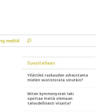
ysy meiltä!
Suositellaan
Yllättikö raskauden aiheuttama
mielen vuoristorata sinutkin?
Miten kymmenysten laki
opettaa meitä olemaan
taloudellisesti viisaita?