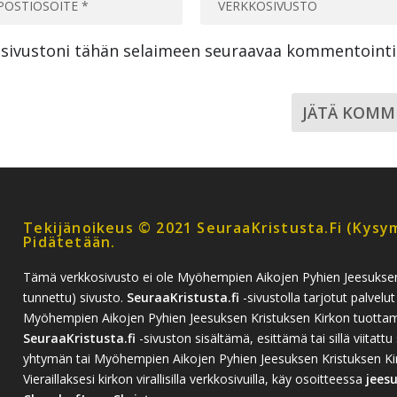
a sivustoni tähän selaimeen seuraavaa kommentoint
Tekijänoikeus © 2021 SeuraaKristusta.fi (kysym
Pidätetään.
Tämä verkkosivusto ei ole Myöhempien Aikojen Pyhien Jeesukse
tunnettu) sivusto.
SeuraaKristusta.fi
-sivustolla tarjotut palvelut
Myöhempien Aikojen Pyhien Jeesuksen Kristuksen Kirkon tuottamia
SeuraaKristusta.fi
-sivuston sisältämä, esittämä tai sillä viitattu 
yhtymän tai Myöhempien Aikojen Pyhien Jeesuksen Kristuksen Kirko
Vieraillaksesi kirkon virallisilla verkkosivuilla, käy osoitteessa
jees