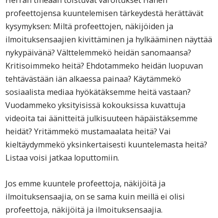
Herran tiheään toistuvat varoitukset Hänen
profeettojensa kuuntelemisen tärkeydestä herättävät
kysymyksen: Miltä profeettojen, näkijöiden ja
ilmoituksensaajien kivittäminen ja hylkääminen näyttää
nykypäivänä? Välttelemmekö heidän sanomaansa?
Kritisoimmeko heitä? Ehdotammeko heidän luopuvan
tehtävästään iän alkaessa painaa? Käytämmekö
sosiaalista mediaa hyökätäksemme heitä vastaan?
Vuodammeko yksityisissä kokouksissa kuvattuja
videoita tai äänitteitä julkisuuteen häpäistäksemme
heidät? Yritämmekö mustamaalata heitä? Vai
kieltäydymmekö yksinkertaisesti kuuntelemasta heitä?
Listaa voisi jatkaa loputtomiin.
Jos emme kuuntele profeettoja, näkijöitä ja
ilmoituksensaajia, on se sama kuin meillä ei olisi
profeettoja, näkijöitä ja ilmoituksensaajia.