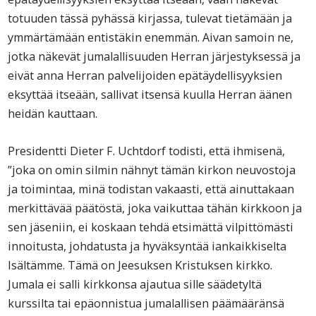
totuuden tässä pyhässä kirjassa, tulevat tietämään ja
ymmärtämään entistäkin enemmän. Aivan samoin ne,
jotka näkevät jumalallisuuden Herran järjestyksessä ja
eivät anna Herran palvelijoiden epätäydellisyyksien
eksyttää itseään, sallivat itsensä kuulla Herran äänen
heidän kauttaan.
Presidentti Dieter F. Uchtdorf todisti, että ihmisenä,
”joka on omin silmin nähnyt tämän kirkon neuvostoja
ja toimintaa, minä todistan vakaasti, että ainuttakaan
merkittävää päätöstä, joka vaikuttaa tähän kirkkoon ja
sen jäseniin, ei koskaan tehdä etsimättä vilpittömästi
innoitusta, johdatusta ja hyväksyntää iankaikkiselta
Isältämme. Tämä on Jeesuksen Kristuksen kirkko.
Jumala ei salli kirkkonsa ajautua sille säädetyltä
kurssilta tai epäonnistua jumalallisen päämääränsä