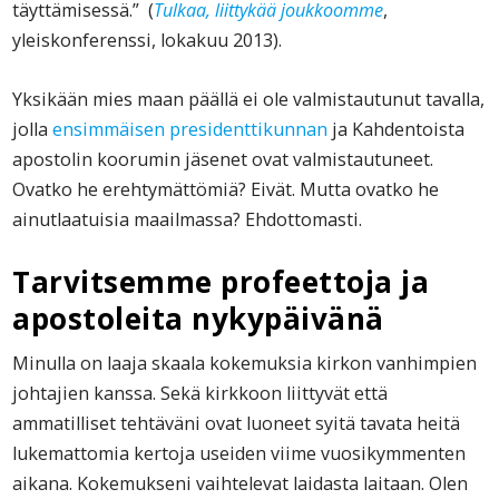
täyttämisessä.” (
Tulkaa, liittykää joukkoomme
,
yleiskonferenssi, lokakuu 2013).
Yksikään mies maan päällä ei ole valmistautunut tavalla,
jolla
ensimmäisen presidenttikunnan
ja Kahdentoista
apostolin koorumin jäsenet ovat valmistautuneet.
Ovatko he erehtymättömiä? Eivät. Mutta ovatko he
ainutlaatuisia maailmassa? Ehdottomasti.
Tarvitsemme profeettoja ja
apostoleita nykypäivänä
Minulla on laaja skaala kokemuksia kirkon vanhimpien
johtajien kanssa. Sekä kirkkoon liittyvät että
ammatilliset tehtäväni ovat luoneet syitä tavata heitä
lukemattomia kertoja useiden viime vuosikymmenten
aikana. Kokemukseni vaihtelevat laidasta laitaan. Olen