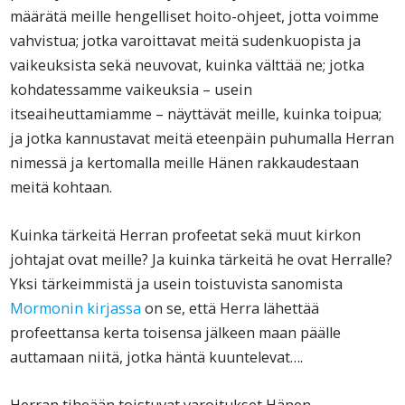
määrätä meille hengelliset hoito-ohjeet, jotta voimme
vahvistua; jotka varoittavat meitä sudenkuopista ja
vaikeuksista sekä neuvovat, kuinka välttää ne; jotka
kohdatessamme vaikeuksia – usein
itseaiheuttamiamme – näyttävät meille, kuinka toipua;
ja jotka kannustavat meitä eteenpäin puhumalla Herran
nimessä ja kertomalla meille Hänen rakkaudestaan
meitä kohtaan.
Kuinka tärkeitä Herran profeetat sekä muut kirkon
johtajat ovat meille? Ja kuinka tärkeitä he ovat Herralle?
Yksi tärkeimmistä ja usein toistuvista sanomista
Mormonin kirjassa
on se, että Herra lähettää
profeettansa kerta toisensa jälkeen maan päälle
auttamaan niitä, jotka häntä kuuntelevat….