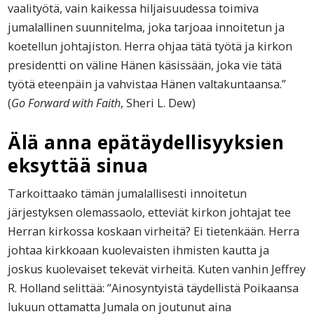
vaalityötä, vain kaikessa hiljaisuudessa toimiva
jumalallinen suunnitelma, joka tarjoaa innoitetun ja
koetellun johtajiston. Herra ohjaa tätä työtä ja kirkon
presidentti on väline Hänen käsissään, joka vie tätä
työtä eteenpäin ja vahvistaa Hänen valtakuntaansa.”
(
Go Forward with Faith
, Sheri L. Dew)
Älä anna epätäydellisyyksien
eksyttää sinua
Tarkoittaako tämän jumalallisesti innoitetun
järjestyksen olemassaolo, etteviät kirkon johtajat tee
Herran kirkossa koskaan virheitä? Ei tietenkään. Herra
johtaa kirkkoaan kuolevaisten ihmisten kautta ja
joskus kuolevaiset tekevät virheitä. Kuten vanhin Jeffrey
R. Holland selittää: ”Ainosyntyistä täydellistä Poikaansa
lukuun ottamatta Jumala on joutunut aina