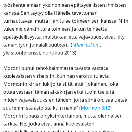
työskentelemään yksinomaan epätäydellisten ihmisten
kanssa. Sen täytyy olla Hänelle tavattoman
turhauttavaa, mutta Hän tulee toimeen sen kanssa. Niin
tulee meidänkin tulla toimeen. Ja kun te näette
epätäydellisyyttä, muistakaa, että vajavuudet eivät liity
tämän työn jumalallisuuteen.” (
”Minä uskon”
,
yleiskonferenssi, huhtikuu 2013)
Moroni puhui tehokkaimmasta tavasta vastata
kuolevaisten virheisiin, kun hän varoitti tulevia
Mormonin kirjan lukijoita siitä, että ”jokainen, joka
ottaa vastaan tämän aikakirjan eikä tuomitse sitä
niiden vajavaisuuksien tähden, joita siinä on, saa tietää
suuremmista asioista kuin nämä” (
Mormon 8:12
).
Moronin lupaus on yksinkertainen, mutta olennaisen
tärkeä: Ne, jotka eivät anna kuolevaisten
epätäydellisyyksien eksyttää itseään, vaan näkevät