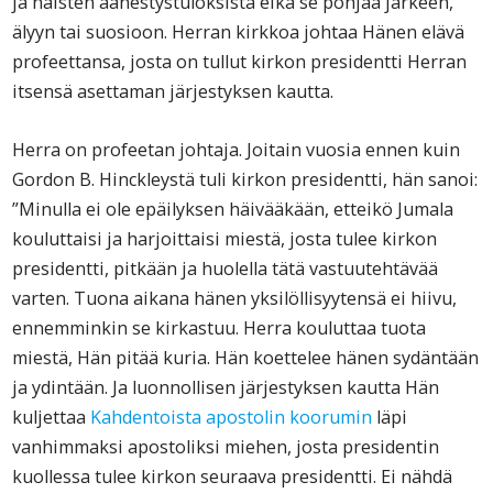
ja naisten äänestystuloksista eikä se pohjaa järkeen,
älyyn tai suosioon. Herran kirkkoa johtaa Hänen elävä
profeettansa, josta on tullut kirkon presidentti Herran
itsensä asettaman järjestyksen kautta.
Herra on profeetan johtaja. Joitain vuosia ennen kuin
Gordon B. Hinckleystä tuli kirkon presidentti, hän sanoi:
”Minulla ei ole epäilyksen häivääkään, etteikö Jumala
kouluttaisi ja harjoittaisi miestä, josta tulee kirkon
presidentti, pitkään ja huolella tätä vastuutehtävää
varten. Tuona aikana hänen yksilöllisyytensä ei hiivu,
ennemminkin se kirkastuu. Herra kouluttaa tuota
miestä, Hän pitää kuria. Hän koettelee hänen sydäntään
ja ydintään. Ja luonnollisen järjestyksen kautta Hän
kuljettaa
Kahdentoista apostolin koorumin
läpi
vanhimmaksi apostoliksi miehen, josta presidentin
kuollessa tulee kirkon seuraava presidentti. Ei nähdä