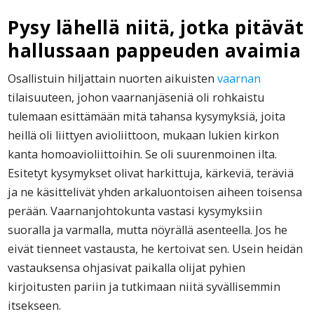
Pysy lähellä niitä, jotka pitävät
hallussaan pappeuden avaimia
Osallistuin hiljattain nuorten aikuisten
vaarnan
tilaisuuteen, johon vaarnanjäseniä oli rohkaistu
tulemaan esittämään mitä tahansa kysymyksiä, joita
heillä oli liittyen avioliittoon, mukaan lukien kirkon
kanta homoavioliittoihin. Se oli suurenmoinen ilta.
Esitetyt kysymykset olivat harkittuja, kärkeviä, teräviä
ja ne käsittelivät yhden arkaluontoisen aiheen toisensa
perään. Vaarnanjohtokunta vastasi kysymyksiin
suoralla ja varmalla, mutta nöyrällä asenteella. Jos he
eivät tienneet vastausta, he kertoivat sen. Usein heidän
vastauksensa ohjasivat paikalla olijat pyhien
kirjoitusten pariin ja tutkimaan niitä syvällisemmin
itsekseen.