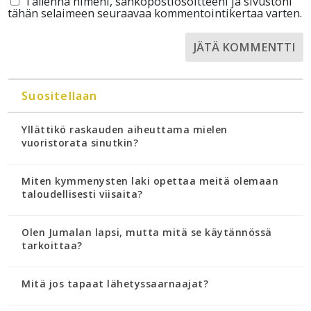
Tallenna nimeni, sähköpostiosoitteeni ja sivustoni
tähän selaimeen seuraavaa kommentointikertaa varten.
Suositellaan
Yllättikö raskauden aiheuttama mielen
vuoristorata sinutkin?
Miten kymmenysten laki opettaa meitä olemaan
taloudellisesti viisaita?
Olen Jumalan lapsi, mutta mitä se käytännössä
tarkoittaa?
Mitä jos tapaat lähetyssaarnaajat?