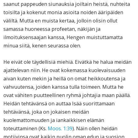
saanut pappeuden siunauksia joiltain heistä, nuhteita
toisilta ja kokenut monia asioita noiden ääripäiden
väliltä. Mutta en muista kertaa, jolloin olisin ollut
samassa huoneessa profeetan, näkijän ja
ilmoituksensaajan kanssa, Hengen muistuttamatta
minua siitä, kenen seurassa olen.
He eivät ole täydellisiä miehiä. Eivätkä he halua meidän
ajattelevan niin. He ovat kokemassa kuolevaisuuden
aivan kuten mekin ja heillä on omat heikkoutensa ja
vahvuutensa, joiden kanssa tulla toimeen. Mutta he
ovat vähiten puutteellinen ryhmä johtajia maan päällä.
Heidän tehtävänsä on auttaa Isää suorittamaan
tehtävänsä, joka on jokaisen meidän
kuolemattomuuden ja iankaikkisen elämän
toteuttaminen (Ks.
Moos.
1:39
). Näin ollen heidän
motiivinsa ovat kaikin puolin oman edun ja suosion