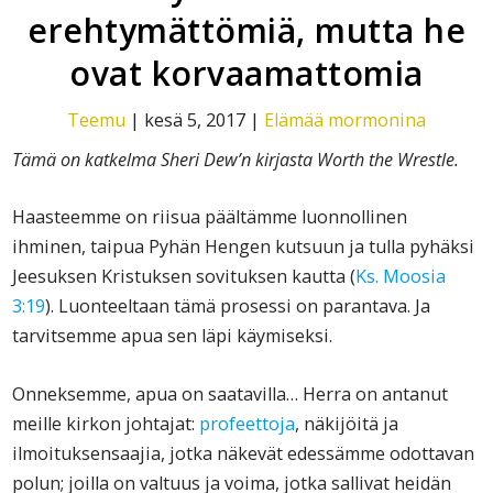
erehtymättömiä, mutta he
ovat korvaamattomia
Teemu
|
kesä 5, 2017
|
Elämää mormonina
Tämä on katkelma Sheri Dew’n kirjasta Worth the Wrestle.
Haasteemme on riisua päältämme luonnollinen
ihminen, taipua Pyhän Hengen kutsuun ja tulla pyhäksi
Jeesuksen Kristuksen sovituksen kautta (
Ks. Moosia
3:19
). Luonteeltaan tämä prosessi on parantava. Ja
tarvitsemme apua sen läpi käymiseksi.
Onneksemme, apua on saatavilla… Herra on antanut
meille kirkon johtajat:
profeettoja
, näkijöitä ja
ilmoituksensaajia, jotka näkevät edessämme odottavan
polun; joilla on valtuus ja voima, jotka sallivat heidän