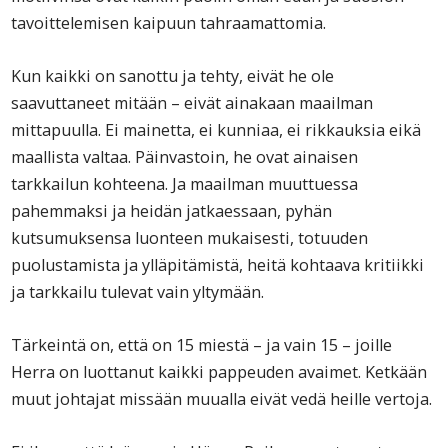
tavoittelemisen kaipuun tahraamattomia.
Kun kaikki on sanottu ja tehty, eivät he ole
saavuttaneet mitään – eivät ainakaan maailman
mittapuulla. Ei mainetta, ei kunniaa, ei rikkauksia eikä
maallista valtaa. Päinvastoin, he ovat ainaisen
tarkkailun kohteena. Ja maailman muuttuessa
pahemmaksi ja heidän jatkaessaan, pyhän
kutsumuksensa luonteen mukaisesti, totuuden
puolustamista ja ylläpitämistä, heitä kohtaava kritiikki
ja tarkkailu tulevat vain yltymään.
Tärkeintä on, että on 15 miestä – ja vain 15 – joille
Herra on luottanut kaikki pappeuden avaimet. Ketkään
muut johtajat missään muualla eivät vedä heille vertoja.