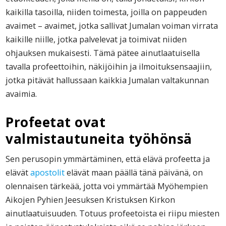
kaikilla tasoilla, niiden toimesta, joilla on pappeuden
avaimet – avaimet, jotka sallivat Jumalan voiman virrata
kaikille niille, jotka palvelevat ja toimivat niiden
ohjauksen mukaisesti. Tämä pätee ainutlaatuisella
tavalla profeettoihin, näkijöihin ja ilmoituksensaajiin,
jotka pitävät hallussaan kaikkia Jumalan valtakunnan
avaimia.
Profeetat ovat
valmistautuneita työhönsä
Sen perusopin ymmärtäminen, että elävä profeetta ja
elävät
apostolit
elävät maan päällä tänä päivänä, on
olennaisen tärkeää, jotta voi ymmärtää Myöhempien
Aikojen Pyhien Jeesuksen Kristuksen Kirkon
ainutlaatuisuuden. Totuus profeetoista ei riipu miesten