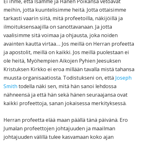
Ei ihme, että Isämme ja Hänen Poikansa vetoavat
meihin, jotta kuuntelisimme heitä. Jotta ottaisimme
tarkasti vaarin siitä, mitä profeetoilla, näkijöillä ja
ilmoituksensaajilla on sanottavanaan. Ja jotta
vaalisimme sitä voimaa ja ohjausta, joka noiden
avainten kautta virtaa…. Jos meillä on Herran profeetta
ja apostolit, meillä on kaikki. Jos meillä puolestaan ei
ole heitä, Myöhempien Aikojen Pyhien Jeesuksen
Kristuksen Kirkko ei eroa millään tavalla mistä tahansa
muusta organisaatiosta. Todistukseni on, että
Joseph
Smith
todella näki sen, mitä hän sanoi lehdossa
nähneensä ja että hän sekä hänen seuraajansa ovat
kaikki profeettoja, sanan jokaisessa merkityksessä.
Herran profeetta elää maan päällä tänä päivänä. Ero
Jumalan profeettojen johtajuuden ja maailman
johtajuuden välillä tulee kasvamaan koko ajan