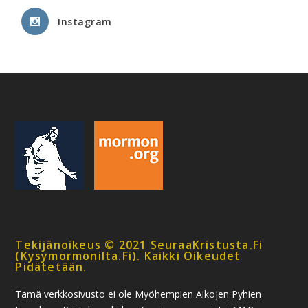
Instagram
Tekijänoikeus © 2021 SeuraaKristusta.fi
(kysymormonilta.fi). Kaikki Oikeudet
Pidätetään.
Tämä verkkosivusto ei ole Myöhempien Aikojen Pyhien