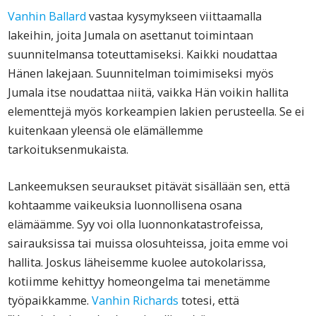
Vanhin Ballard
vastaa kysymykseen viittaamalla
lakeihin, joita Jumala on asettanut toimintaan
suunnitelmansa toteuttamiseksi. Kaikki noudattaa
Hänen lakejaan. Suunnitelman toimimiseksi myös
Jumala itse noudattaa niitä, vaikka Hän voikin hallita
elementtejä myös korkeampien lakien perusteella. Se ei
kuitenkaan yleensä ole elämällemme
tarkoituksenmukaista.
Lankeemuksen seuraukset pitävät sisällään sen, että
kohtaamme vaikeuksia luonnollisena osana
elämäämme. Syy voi olla luonnonkatastrofeissa,
sairauksissa tai muissa olosuhteissa, joita emme voi
hallita. Joskus läheisemme kuolee autokolarissa,
kotiimme kehittyy homeongelma tai menetämme
työpaikkamme.
Vanhin Richards
totesi, että