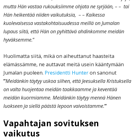
mutta Hän vastaa rukouksiimme ohjata ne syrjään, – – tai
Hän heikentää niiden vaikutuksia, – – Kaikessa
kuolevaisessa vastakohtaisuudessa meillä on Jumalan
lupaus siitä, että Hän on pyhittävä ahdinkomme meidän
hyväksemme.
”
Huolimatta siitä, mikä on aiheuttanut haasteita
elämässämme, ne auttavat meitä usein kääntymään
Jumalan puoleen.
Presidentti Hunter
on sanonut
”
Meidänkin täytyy uskoa siihen, että Jeesuksella Kristuksella
on valta huojentaa meidän taakkaamme ja keventää
meidän kuormiamme. Meidänkin täytyy mennä Hänen
luokseen ja siellä päästä lepoon vaivoistamme.
”
Vapahtajan sovituksen
vaikutus