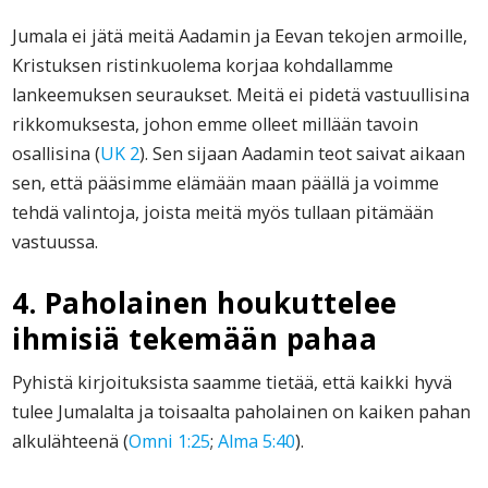
Jumala ei jätä meitä Aadamin ja Eevan tekojen armoille,
Kristuksen ristinkuolema korjaa kohdallamme
lankeemuksen seuraukset. Meitä ei pidetä vastuullisina
rikkomuksesta, johon emme olleet millään tavoin
osallisina (
UK 2
). Sen sijaan Aadamin teot saivat aikaan
sen, että pääsimme elämään maan päällä ja voimme
tehdä valintoja, joista meitä myös tullaan pitämään
vastuussa.
4. Paholainen houkuttelee
ihmisiä tekemään pahaa
Pyhistä kirjoituksista saamme tietää, että kaikki hyvä
tulee Jumalalta ja toisaalta paholainen on kaiken pahan
alkulähteenä (
Omni 1:25
;
Alma 5:40
).