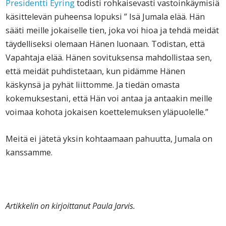
Presidentti Eyring
todisti rohkaisevasti vastoinkäymisiä
käsittelevän puheensa lopuksi ” Isä Jumala elää. Hän
sääti meille jokaiselle tien, joka voi hioa ja tehdä meidät
täydelliseksi olemaan Hänen luonaan. Todistan, että
Vapahtaja elää. Hänen sovituksensa mahdollistaa sen,
että meidät puhdistetaan, kun pidämme Hänen
käskynsä ja pyhät liittomme. Ja tiedän omasta
kokemuksestani, että Hän voi antaa ja antaakin meille
voimaa kohota jokaisen koettelemuksen yläpuolelle.”
Meitä ei jätetä yksin kohtaamaan pahuutta, Jumala on
kanssamme.
Artikkelin on kirjoittanut Paula Jarvis.