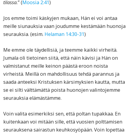
tilassa.
” (
Moosia 2:41
)
Jos emme toimi käskyjen mukaan, Hän ei voi antaa
meille siunauksia vaan joudumme kestämään huonoja
seurauksia. (esim.
Helaman 14:30-31
)
Me emme ole täydellisiä, ja teemme kaikki virheitä.
Jumala oli tietoinen siitä, että näin kävisi ja Hän on
valmistanut meille keinon päästä eroon noista
virheistä. Meillä on mahdollisuus tehdä parannus ja
saada anteeksi Kristuksen kärsimyksien kautta, mutta
se ei silti välttämättä poista huonojen valintojemme
seurauksia elämästämme.
Voin valita esimerkiksi sen, että poltan tupakkaa. En
kuitenkaan voi mitään sille, että vuosien polttamisen
seurauksena sairastun keuhkosyöpään. Voin lopettaa