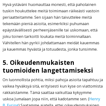
Hyvä ystäväni huomauttaa monesti, että paholainen
tuskin houkuttelee meitä toimimaan räikeästi vastoin
periaatteitamme. Sen sijaan hän taivuttelee meitä
tekemään pieniä asioita, esimerkiksi puhumaan
epäystävällisesti perheenjäsenille tai uskomaan, että
joku toinen tarkoitti loukata meitä toiminnallaan.
Vähitellen hän pyrkii johdattamaan meidät kauemmas
ja kauemmas hyvästä ja totuudesta, jonka tunsimme.
5. Oikeudenmukaisten
tuomioiden langettamiseksi
On luonnollista pohtia, miksi pahoja asioita tapahtuu ja
vaikea hyväksyä sitä, erityisesti kun kyse on viattomista
rakkaistamme. Tämä saattaa vaikuttaa kykyymme
uskoa Jumalaan jopa niin, että kadotamme sen. (
Henry
B. Eyring
) Saatamme ajatella, ettei oikeudenmukainen