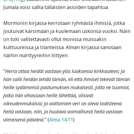
Jumala voisi sallia tällaisten asioiden tapahtua.
Mormonin kirjassa kerrotaan ryhmästä ihmisiä, jotka
joutuivat kärsimään ja kuolemaan uskonsa vuoksi. Näin
on toki valitettavasti ollut monissa muissakin
kulttuureissa ja tilanteissa. Alman kirjassa sanotaan
näihin marttyyreihin liittyen:
”
Herra ottaa heidät vastaan ylös luoksensa kirkkauteen; ja
hän sallii heidän tehdä tämän, eli että ihmiset tekevät tämän
heille sydämensä paatumuksen mukaisesti, jotta ne tuomiot,
jotka hän vihassaan heille lähettää, olisivat
oikeudenmukaisia; ja viattomien veri on oleva todisteena
heitä vastaan, niin, ja huutava voimallisesti heitä vastaan
viimeisenä päivänä.
” (
Alma 14:11
)