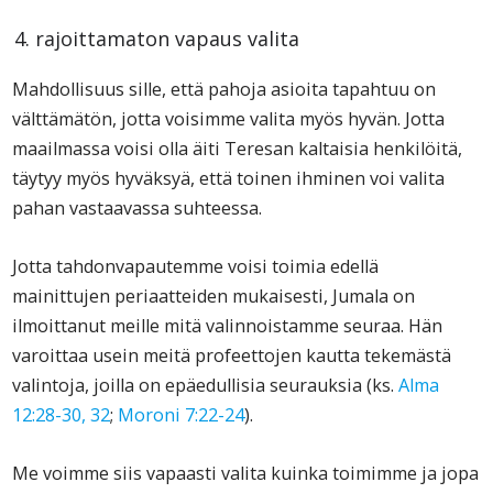
rajoittamaton vapaus valita
Mahdollisuus sille, että pahoja asioita tapahtuu on
välttämätön, jotta voisimme valita myös hyvän. Jotta
maailmassa voisi olla äiti Teresan kaltaisia henkilöitä,
täytyy myös hyväksyä, että toinen ihminen voi valita
pahan vastaavassa suhteessa.
Jotta tahdonvapautemme voisi toimia edellä
mainittujen periaatteiden mukaisesti, Jumala on
ilmoittanut meille mitä valinnoistamme seuraa. Hän
varoittaa usein meitä profeettojen kautta tekemästä
valintoja, joilla on epäedullisia seurauksia (ks.
Alma
12:28-30, 32
;
Moroni 7:22-24
).
Me voimme siis vapaasti valita kuinka toimimme ja jopa