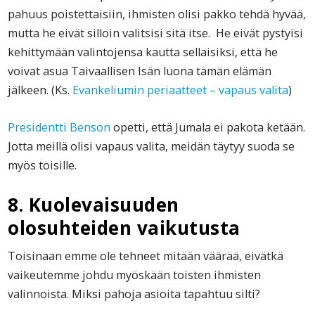
pahuus poistettaisiin, ihmisten olisi pakko tehdä hyvää,
mutta he eivät silloin valitsisi sitä itse. He eivät pystyisi
kehittymään valintojensa kautta sellaisiksi, että he
voivat asua Taivaallisen Isän luona tämän elämän
jälkeen. (Ks.
Evankeliumin periaatteet – vapaus valita
)
Presidentti Benson
opetti, että Jumala ei pakota ketään.
Jotta meillä olisi vapaus valita, meidän täytyy suoda se
myös toisille.
8. Kuolevaisuuden
olosuhteiden vaikutusta
Toisinaan emme ole tehneet mitään väärää, eivätkä
vaikeutemme johdu myöskään toisten ihmisten
valinnoista. Miksi pahoja asioita tapahtuu silti?