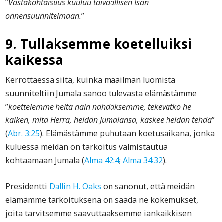
”
Vastakohtaisuus kuuluu taivaallisen Isän
onnensuunnitelmaan.
”
9. Tullaksemme koetelluiksi
kaikessa
Kerrottaessa siitä, kuinka maailman luomista
suunniteltiin Jumala sanoo tulevasta elämästämme
”
koettelemme heitä näin nähdäksemme, tekevätkö he
kaiken, mitä Herra, heidän Jumalansa, käskee heidän tehdä
”
(
Abr. 3:25
). Elämästämme puhutaan koetusaikana, jonka
kuluessa meidän on tarkoitus valmistautua
kohtaamaan Jumala (
Alma 42:4
;
Alma 34:32
).
Presidentti
Dallin H. Oaks
on sanonut, että meidän
elämämme tarkoituksena on saada ne kokemukset,
joita tarvitsemme saavuttaaksemme iankaikkisen