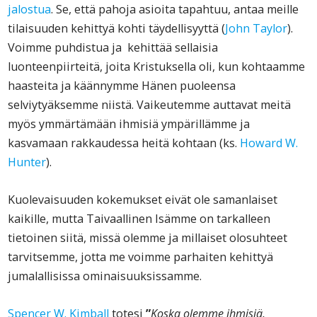
jalostua
. Se, että pahoja asioita tapahtuu, antaa meille
tilaisuuden kehittyä kohti täydellisyyttä (
John Taylor
).
Voimme puhdistua ja kehittää sellaisia
luonteenpiirteitä, joita Kristuksella oli, kun kohtaamme
haasteita ja käännymme Hänen puoleensa
selviytyäksemme niistä. Vaikeutemme auttavat meitä
myös ymmärtämään ihmisiä ympärillämme ja
kasvamaan rakkaudessa heitä kohtaan (ks.
Howard W.
Hunter
).
Kuolevaisuuden kokemukset eivät ole samanlaiset
kaikille, mutta Taivaallinen Isämme on tarkalleen
tietoinen siitä, missä olemme ja millaiset olosuhteet
tarvitsemme, jotta me voimme parhaiten kehittyä
jumalallisissa ominaisuuksissamme.
Spencer W. Kimball
totesi
”
Koska olemme ihmisiä,