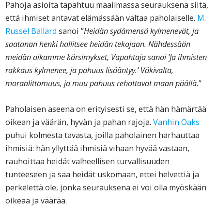
Pahoja asioita tapahtuu maailmassa seurauksena siitä,
että ihmiset antavat elämässään valtaa paholaiselle.
M.
Russel Ballard
sanoi ”
Heidän sydämensä kylmenevät, ja
saatanan henki hallitsee heidän tekojaan. Nähdessään
meidän aikamme kärsimykset, Vapahtaja sanoi ’Ja ihmisten
rakkaus kylmenee, ja pahuus lisääntyy.’ Väkivalta,
moraalittomuus, ja muu pahuus rehottavat maan päällä.
”
Paholaisen aseena on erityisesti se, että hän hämärtää
oikean ja väärän, hyvän ja pahan rajoja.
Vanhin Oaks
puhui kolmesta tavasta, joilla paholainen harhauttaa
ihmisiä: hän yllyttää ihmisiä vihaan hyvää vastaan,
rauhoittaa heidät valheellisen turvallisuuden
tunteeseen ja saa heidät uskomaan, ettei helvettiä ja
perkelettä ole, jonka seurauksena ei voi olla myöskään
oikeaa ja väärää.