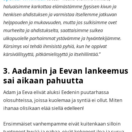
haluaisimme karkottaa elämästämme fyysisen kivun ja
henkisen ahdistuksen ja varmistaa itsellemme jatkuvan
helppouden ja mukavuuden, mutta jos sulkisimme ovet
murheelta ja ahdistukselta, saattaisimme sulkea
ulkopuolelle parhaimmat ystävämme ja hyväntekijämme.
Kärsimys voi tehdä ihmisistä pyhiä, kun he oppivat
kärsivällisyyttä, pitkämielisyyttä ja itsehillintää.
”
3. Aadamin ja Eevan lankeemus
sai aikaan pahuutta
Adam ja Eeva elivät aluksi Eedenin puutarhassa
olosuhteissa, joissa kuolemaa ja syntiä ei ollut. Miten
ihanaa olisikaan elää siellä edelleen!
Ensimmäiset vanhempamme eivät kuitenkaan silloin
tunteneet hyvää ja pahaa, eivät kokeneet iloa ja surua,