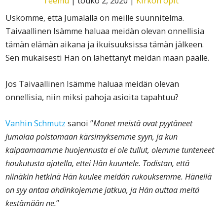
Teemu
|
touko 2, 2020
|
Kirkon opit
Uskomme, että Jumalalla on meille suunnitelma.
Taivaallinen Isämme haluaa meidän olevan onnellisia
tämän elämän aikana ja ikuisuuksissa tämän jälkeen.
Sen mukaisesti Hän on lähettänyt meidän maan päälle.
Jos Taivaallinen Isämme haluaa meidän olevan
onnellisia, niin miksi pahoja asioita tapahtuu?
Vanhin Schmutz
sanoi ”
Monet meistä ovat pyytäneet
Jumalaa poistamaan kärsimyksemme syyn, ja kun
kaipaamaamme huojennusta ei ole tullut, olemme tunteneet
houkutusta ajatella, ettei Hän kuuntele. Todistan, että
niinäkin hetkinä Hän kuulee meidän rukouksemme. Hänellä
on syy antaa ahdinkojemme jatkua, ja Hän auttaa meitä
kestämään ne.
”