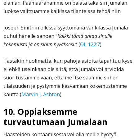
elämän. Päämääränämme on palata takaisin Jumalan
luokse valittuamme kaikissa tilanteissa tehdä niin.
Joseph Smithin ollessa syyttömänä vankilassa Jumala
puhui hänelle sanoen ”
Kaikki tämä antaa sinulle
kokemusta ja on sinun hyväksesi.
” (
OL 122:7
)
Tästäkin huolimatta, kun pahoja asioita tapahtuu kyse
ei ehkä useinkaan ole siitä, että Jumala voi arvioida
suoritustamme vaan, että me itse saamme siihen
tilaisuuden ja pystymme kasvamaan kokemustemme
kautta (
Marvin J. Ashton
).
10. Oppiaksemme
turvautumaan Jumalaan
Haasteiden kohtaamisesta voi olla meille hyötyä.