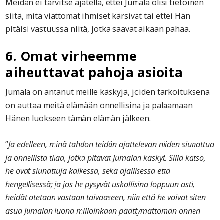
Meidän ei tarvitse ajatella, ettei Jumala olisi tietoinen
siitä, mitä viattomat ihmiset kärsivät tai ettei Hän
pitäisi vastuussa niitä, jotka saavat aikaan pahaa.
6. Omat virheemme
aiheuttavat pahoja asioita
Jumala on antanut meille käskyjä, joiden tarkoituksena
on auttaa meitä elämään onnellisina ja palaamaan
Hänen luokseen tämän elämän jälkeen.
”
Ja edelleen, minä tahdon teidän ajattelevan niiden siunattua
ja onnellista tilaa, jotka pitävät Jumalan käskyt. Sillä katso,
he ovat siunattuja kaikessa, sekä ajallisessa että
hengellisessä; ja jos he pysyvät uskollisina loppuun asti,
heidät otetaan vastaan taivaaseen, niin että he voivat siten
asua Jumalan luona milloinkaan päättymättömän onnen