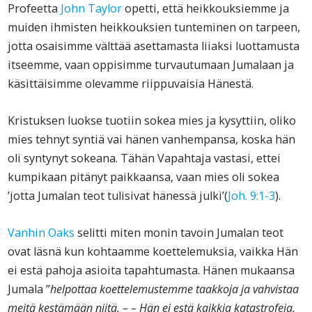
Profeetta
John Taylor
opetti, että heikkouksiemme ja
muiden ihmisten heikkouksien tunteminen on tarpeen,
jotta osaisimme välttää asettamasta liiaksi luottamusta
itseemme, vaan oppisimme turvautumaan Jumalaan ja
käsittäisimme olevamme riippuvaisia Hänestä.
Kristuksen luokse tuotiin sokea mies ja kysyttiin, oliko
mies tehnyt syntiä vai hänen vanhempansa, koska hän
oli syntynyt sokeana. Tähän Vapahtaja vastasi, ettei
kumpikaan pitänyt paikkaansa, vaan mies oli sokea
’jotta Jumalan teot tulisivat hänessä julki’(
Joh. 9:1-3
).
Vanhin Oaks
selitti miten monin tavoin Jumalan teot
ovat läsnä kun kohtaamme koettelemuksia, vaikka Hän
ei estä pahoja asioita tapahtumasta. Hänen mukaansa
Jumala ”
helpottaa koettelemustemme taakkoja ja vahvistaa
meitä kestämään niitä, – – Hän ei estä kaikkia katastrofeja,