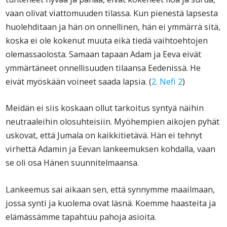
vaan olivat viattomuuden tilassa. Kun pienestä lapsesta
huolehditaan ja hän on onnellinen, hän ei ymmärrä sitä,
koska ei ole kokenut muuta eikä tiedä vaihtoehtojen
olemassaolosta. Samaan tapaan Adam ja Eeva eivät
ymmärtäneet onnellisuuden tilaansa Eedenissä. He
eivät myöskään voineet saada lapsia. (
2. Nefi 2
)
Meidän ei siis koskaan ollut tarkoitus syntyä näihin
neutraaleihin olosuhteisiin. Myöhempien aikojen pyhät
uskovat, että Jumala on kaikkitietävä. Hän ei tehnyt
virhettä Adamin ja Eevan lankeemuksen kohdalla, vaan
se oli osa Hänen suunnitelmaansa.
Lankeemus sai aikaan sen, että synnymme maailmaan,
jossa synti ja kuolema ovat läsnä. Koemme haasteita ja
elämässämme tapahtuu pahoja asioita.