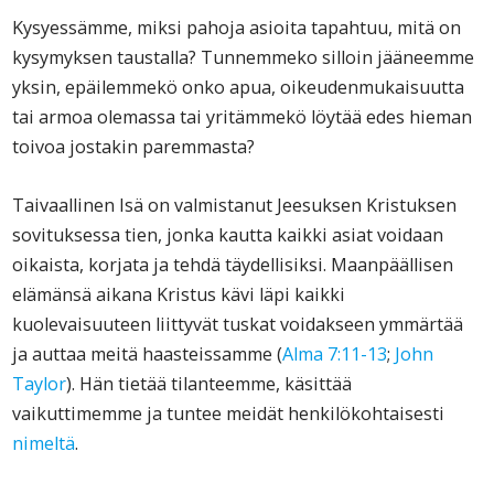
Kysyessämme, miksi pahoja asioita tapahtuu, mitä on
kysymyksen taustalla? Tunnemmeko silloin jääneemme
yksin, epäilemmekö onko apua, oikeudenmukaisuutta
tai armoa olemassa tai yritämmekö löytää edes hieman
toivoa jostakin paremmasta?
Taivaallinen Isä on valmistanut Jeesuksen Kristuksen
sovituksessa tien, jonka kautta kaikki asiat voidaan
oikaista, korjata ja tehdä täydellisiksi. Maanpäällisen
elämänsä aikana Kristus kävi läpi kaikki
kuolevaisuuteen liittyvät tuskat voidakseen ymmärtää
ja auttaa meitä haasteissamme (
Alma 7:11-13
;
John
Taylor
). Hän tietää tilanteemme, käsittää
vaikuttimemme ja tuntee meidät henkilökohtaisesti
nimeltä
.