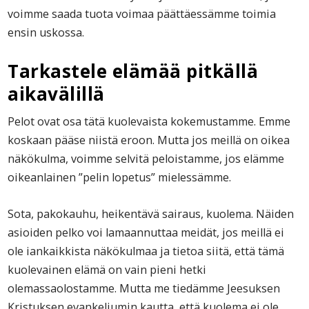
voimme saada tuota voimaa päättäessämme toimia
ensin uskossa.
Tarkastele elämää pitkällä
aikavälillä
Pelot ovat osa tätä kuolevaista kokemustamme. Emme
koskaan pääse niistä eroon. Mutta jos meillä on oikea
näkökulma, voimme selvitä peloistamme, jos elämme
oikeanlainen ”pelin lopetus” mielessämme.
Sota, pakokauhu, heikentävä sairaus, kuolema. Näiden
asioiden pelko voi lamaannuttaa meidät, jos meillä ei
ole iankaikkista näkökulmaa ja tietoa siitä, että tämä
kuolevainen elämä on vain pieni hetki
olemassaolostamme. Mutta me tiedämme Jeesuksen
Kristuksen evankeliumin kautta, että kuolema ei ole