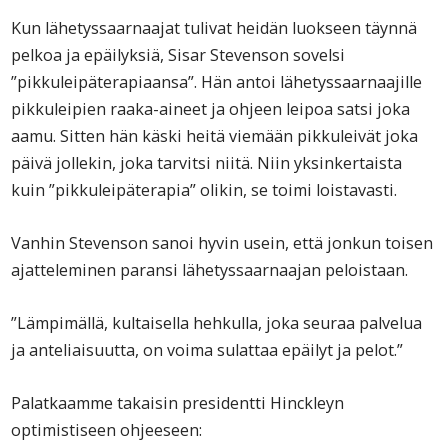
Kun lähetyssaarnaajat tulivat heidän luokseen täynnä
pelkoa ja epäilyksiä, Sisar Stevenson sovelsi
”pikkuleipäterapiaansa”. Hän antoi lähetyssaarnaajille
pikkuleipien raaka-aineet ja ohjeen leipoa satsi joka
aamu. Sitten hän käski heitä viemään pikkuleivät joka
päivä jollekin, joka tarvitsi niitä. Niin yksinkertaista
kuin ”pikkuleipäterapia” olikin, se toimi loistavasti.
Vanhin Stevenson sanoi hyvin usein, että jonkun toisen
ajatteleminen paransi lähetyssaarnaajan peloistaan.
”Lämpimällä, kultaisella hehkulla, joka seuraa palvelua
ja anteliaisuutta, on voima sulattaa epäilyt ja pelot.”
Palatkaamme takaisin presidentti Hinckleyn
optimistiseen ohjeeseen: