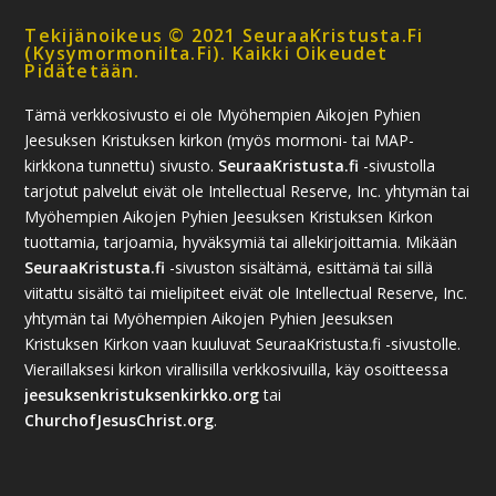
Tekijänoikeus © 2021 SeuraaKristusta.fi
(kysymormonilta.fi). Kaikki Oikeudet
Pidätetään.
Tämä verkkosivusto ei ole Myöhempien Aikojen Pyhien
Jeesuksen Kristuksen kirkon (myös mormoni- tai MAP-
kirkkona tunnettu) sivusto.
SeuraaKristusta.fi
-sivustolla
tarjotut palvelut eivät ole Intellectual Reserve, Inc. yhtymän tai
Myöhempien Aikojen Pyhien Jeesuksen Kristuksen Kirkon
tuottamia, tarjoamia, hyväksymiä tai allekirjoittamia. Mikään
SeuraaKristusta.fi
-sivuston sisältämä, esittämä tai sillä
viitattu sisältö tai mielipiteet eivät ole Intellectual Reserve, Inc.
yhtymän tai Myöhempien Aikojen Pyhien Jeesuksen
Kristuksen Kirkon vaan kuuluvat SeuraaKristusta.fi -sivustolle.
Vieraillaksesi kirkon virallisilla verkkosivuilla, käy osoitteessa
jeesuksenkristuksenkirkko.org
tai
ChurchofJesusChrist.org
.