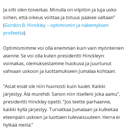
Ja silti olen toiveikas. Minulla on vilpitön ja luja usko
siihen, että oikeus voittaa ja totuus pääsee valtaan”
(
Gordon B. Hinckley – optimismin ja näkemyksen
profeetta
).
Optimismimme voi olla enemmän kuin vain myönteinen
asenne. Se voi olla kuten presidentti Hinckleyn:
voimakas, olemuksestamme huokuva ja juurtunut
vahvaan uskoon ja luottamukseen Jumalaa kohtaan.
”Asiat eivät ole niin huonosti kuin luulet. Kaikki
järjestyy. Älä murehdi. Sanon niin itselleni joka aamu”,
presidentti Hinckley opetti. ”Jos teette parhaanne,
kaikki kyllä järjestyy. Turvatkaa Jumalaan ja kulkekaa
eteenpäin uskoen ja luottaen tulevaisuuteen. Herra ei
hylkää meitä.”