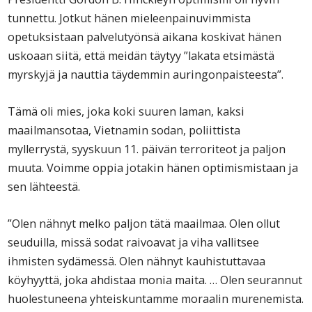
tunnettu. Jotkut hänen mieleenpainuvimmista
opetuksistaan palvelutyönsä aikana koskivat hänen
uskoaan siitä, että meidän täytyy ”lakata etsimästä
myrskyjä ja nauttia täydemmin auringonpaisteesta”.
Tämä oli mies, joka koki suuren laman, kaksi
maailmansotaa, Vietnamin sodan, poliittista
myllerrystä, syyskuun 11. päivän terroriteot ja paljon
muuta. Voimme oppia jotakin hänen optimismistaan ja
sen lähteestä.
”Olen nähnyt melko paljon tätä maailmaa. Olen ollut
seuduilla, missä sodat raivoavat ja viha vallitsee
ihmisten sydämessä. Olen nähnyt kauhistuttavaa
köyhyyttä, joka ahdistaa monia maita. … Olen seurannut
huolestuneena yhteiskuntamme moraalin murenemista.