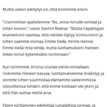
Mutta uskon edellytys on, että toimimme ensin.
”Useimmiten ajattelemme: ’No, anna minulle voimaa ja
sitten toimin’,” sanoi Vanhin Bednar. ”Mutta Vapahtajan
evankeliumi opettaa, että meidän täytyy toimia ensin ja
sitten saamme voimaa. Emme tiedä, minne mennä.
Emme tiedä mitä tehdä, mutta luottamukseni Häneen
tekee minut kykeneväksi toimimaan.”
Kun toimimme, Kristus siunaa meitä voimallaan.
Uskomme Häneen kasvaa, luottamuksemme lisääntyy ja
voimme sitten suunnistaa elämämme vaikeimmissa
olosuhteissa tietäen, että emme koskaan ole yksin ja
että Hän auttaa meitä aina.
Pelon voittaminen edellyttää jumalallista voimaa, ja