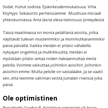
Sodat. Huhut sodista. Epäoikeudenmukaisuus. Viha.
Köyhyys. Sekasorto perheissämme. Muuttuva moraali
yhteiskunnassa. Aina läsnä oleva tietoisuus pimeydestä.
Tässä maailmassa on monia pelättäviä asioita, jotka
näyttävät tulevan mustemmiksi ja monimutkaisemmiksi
päivä päivältä. Vaikka meidän ei pitäisi vähätellä
nykyajan ongelmia ja mutkikkuutta, meidän ei
myöskään pitäisi antaa niiden halvaannuttaa meitä
pelolla. Voimme vaikuttaa joihinkin asioihin. Joihinkin
asioihin emme. Mutta pelolle on vastalääke, ja se vaatii
sen, että teemme valinnan seistä Jumalan riveissä joka
päivä.
Ole optimistinen
Presidentti Gordon B. Hinckleyn optimismi oli hyvin