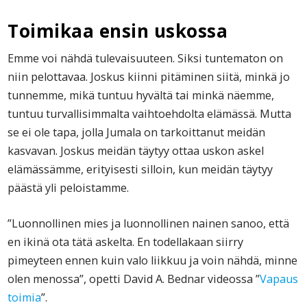
Toimikaa ensin uskossa
Emme voi nähdä tulevaisuuteen. Siksi tuntematon on
niin pelottavaa. Joskus kiinni pitäminen siitä, minkä jo
tunnemme, mikä tuntuu hyvältä tai minkä näemme,
tuntuu turvallisimmalta vaihtoehdolta elämässä. Mutta
se ei ole tapa, jolla Jumala on tarkoittanut meidän
kasvavan. Joskus meidän täytyy ottaa uskon askel
elämässämme, erityisesti silloin, kun meidän täytyy
päästä yli peloistamme.
”Luonnollinen mies ja luonnollinen nainen sanoo, että
en ikinä ota tätä askelta. En todellakaan siirry
pimeyteen ennen kuin valo liikkuu ja voin nähdä, minne
olen menossa”, opetti David A. Bednar videossa ”
Vapaus
toimia
”.