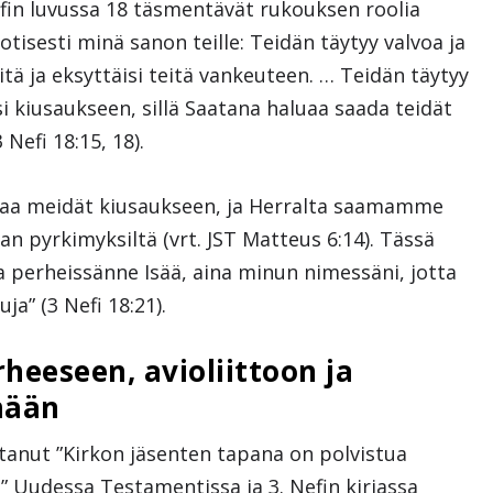
fin luvussa 18 täsmentävät rukouksen roolia
otisesti minä sanon teille: Teidän täytyy valvoa ja
teitä ja eksyttäisi teitä vankeuteen. … Teidän täytyy
isi kiusaukseen, sillä Saatana haluaa saada teidät
Nefi 18:15, 18).
attaa meidät kiusaukseen, ja Herralta saamamme
an pyrkimyksiltä (vrt. JST Matteus 6:14). Tässä
a perheissänne Isää, aina minun nimessäni, jotta
ja” (3 Nefi 18:21).
heeseen, avioliittoon ja
mään
tanut ”Kirkon jäsenten tapana on polvistua
” Uudessa Testamentissa ja 3. Nefin kirjassa