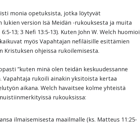
oisti monia opetuksista, jotka löytyvät
 lukien version Isä Meidän -rukouksesta ja muita
s 6:5-13; 3 Nefi 13:5-13). Kuten John W. Welch huomioi
kaikuvat myös Vapahtajan nefiläisille esittämien
Kristuksen ohjeissa rukoilemisesta.
ti opasti ”kuten minä olen teidän keskuudessanne
6). Vapahtaja rukoili ainakin yksitoista kertaa
elutyön aikana. Welch havaitsee kolme yhteistä
uistiinmerkityissä rukouksissa:
anansa ilmaisemisesta maailmalle (ks. Matteus 11:25-