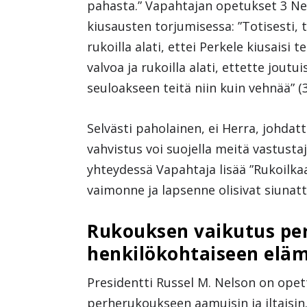
pahasta.” Vapahtajan opetukset 3 Ne
kiusausten torjumisessa: ”Totisesti, t
rukoilla alati, ettei Perkele kiusaisi 
valvoa ja rukoilla alati, ettette joutu
seuloakseen teitä niin kuin vehnää” (3 
Selvästi paholainen, ei Herra, johd
vahvistus voi suojella meitä vastustaj
yhteydessä Vapahtaja lisää ”Rukoilka
vaimonne ja lapsenne olisivat siunattu
Rukouksen vaikutus per
henkilökohtaiseen elä
Presidentti Russel M. Nelson on opet
perherukoukseen aamuisin ja iltaisin.