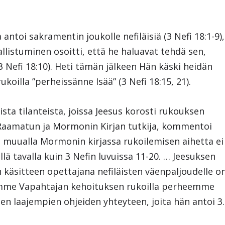
ntoi sakramentin joukolle nefiläisiä (3 Nefi 18:1-9),
allistuminen osoitti, että he haluavat tehdä sen,
 Nefi 18:10). Heti tämän jälkeen Hän käski heidän
 rukoilla ”perheissänne Isää” (3 Nefi 18:15, 21).
sta tilanteista, joissa Jeesus korosti rukouksen
, Raamatun ja Mormonin Kirjan tutkija, kommentoi
 muualla Mormonin kirjassa rukoilemisen aihetta ei
lä tavalla kuin 3 Nefin luvuissa 11-20. … Jeesuksen
 käsitteen opettajana nefiläisten väenpaljoudelle o
imme Vapahtajan kehoituksen rukoilla perheemme
en laajempien ohjeiden yhteyteen, joita hän antoi 3.