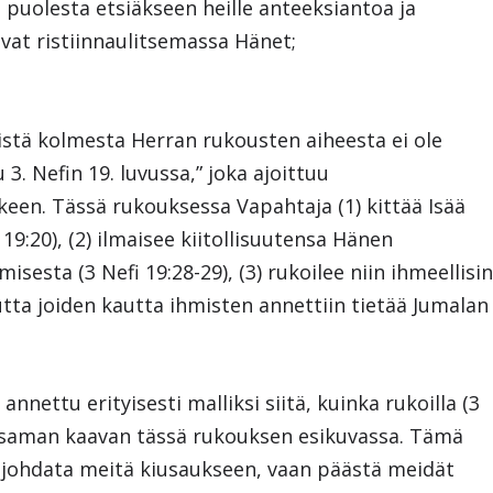
puolesta etsiäkseen heille anteeksiantoa ja
livat ristiinnaulitsemassa Hänet;
istä kolmesta Herran rukousten aiheesta ei ole
u 3. Nefin 19. luvussa,” joka ajoittuu
een. Tässä rukouksessa Vapahtaja (1) kittää Isää
9:20), (2) ilmaisee kiitollisuutensa Hänen
sesta (3 Nefi 19:28-29), (3) rukoilee niin ihmeellisi
mutta joiden kautta ihmisten annettiin tietää Jumalan
nettu erityisesti malliksi siitä, kuinka rukoilla (3
aa saman kaavan tässä rukouksen esikuvassa. Tämä
 johdata meitä kiusaukseen, vaan päästä meidät