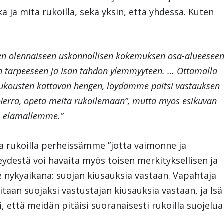
ka ja mitä rukoilla, sekä yksin, että yhdessä. Kuten
een olennaiseen uskonnollisen kokemuksen osa-alueeseen
n tarpeeseen ja Isän tahdon ylemmyyteen. … Ottamalla
kousten kattavan hengen, löydämme paitsi vastauksen
Herra, opeta meitä rukoilemaan”, mutta myös esikuvan
elämällemme.”
 rukoilla perheissämme ”jotta vaimonne ja
teydestä voi havaita myös toisen merkityksellisen ja
 nykyaikana: suojan kiusauksia vastaan. Vapahtaja
itaan suojaksi vastustajan kiusauksia vastaan, ja Isä
 että meidän pitäisi suoranaisesti rukoilla suojelua