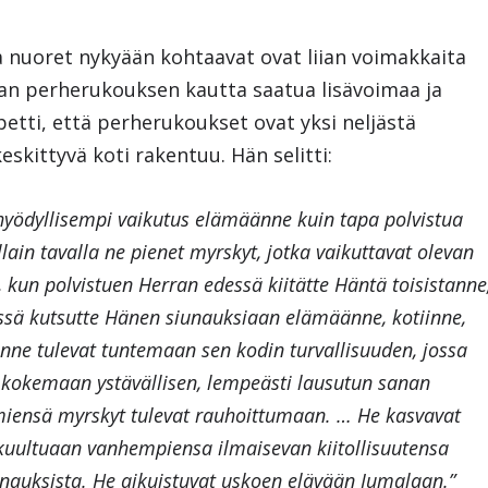
ja nuoret nykyään kohtaavat ovat liian voimakkaita
n perherukouksen kautta saatua lisävoimaa ja
etti, että perherukoukset ovat yksi neljästä
skittyvä koti rakentuu. Hän selitti:
i hyödyllisempi vaikutus elämäänne kuin tapa polvistua
llain tavalla ne pienet myrskyt, jotka vaikuttavat olevan
, kun polvistuen Herran edessä kiitätte Häntä toisistanne
dessä kutsutte Hänen siunauksiaan elämäänne, kotiinne,
nne tulevat tuntemaan sen kodin turvallisuuden, jossa
 kokemaan ystävällisen, lempeästi lausutun sanan
ämiensä myrskyt tulevat rauhoittumaan. … He kasvavat
uultuaan vanhempiensa ilmaisevan kiitollisuutensa
unauksista. He aikuistuvat uskoen elävään Jumalaan.”