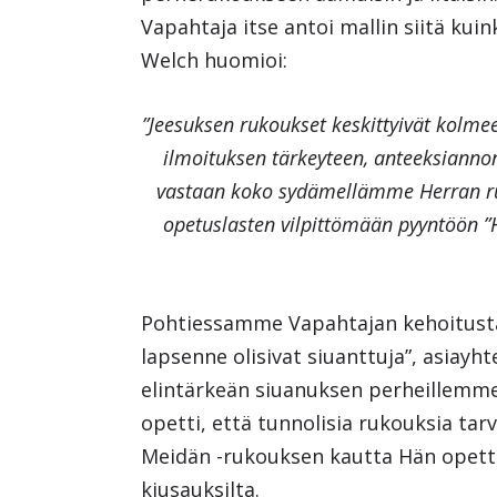
Vapahtaja itse antoi mallin siitä kuin
Welch huomioi:
”Jeesuksen rukoukset keskittyivät kolm
ilmoituksen tärkeyteen, anteeksianno
vastaan koko sydämellämme Herran ru
opetuslasten vilpittömään pyyntöön ”
Pohtiessamme Vapahtajan kehoitusta
lapsenne olisivat siuanttuja”, asiayh
elintärkeän siuanuksen perheillemme
opetti, että tunnolisia rukouksia tarv
Meidän -rukouksen kautta Hän opetti,
kiusauksilta.