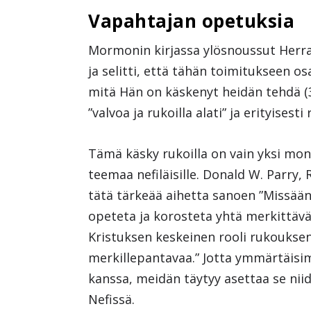
Vapahtajan opetuksia
Mormonin kirjassa ylösnoussut Herra a
ja selitti, että tähän toimitukseen os
mitä Hän on käskenyt heidän tehdä (3
”valvoa ja rukoilla alati” ja erityisesti
Tämä käsky rukoilla on vain yksi moni
teemaa nefiläisille. Donald W. Parry
tätä tärkeää aihetta sanoen ”Missään
opeteta ja korosteta yhtä merkittäväl
Kristuksen keskeinen rooli rukouksen
merkillepantavaa.” Jotta ymmärtäis
kanssa, meidän täytyy asettaa se niid
Nefissä.