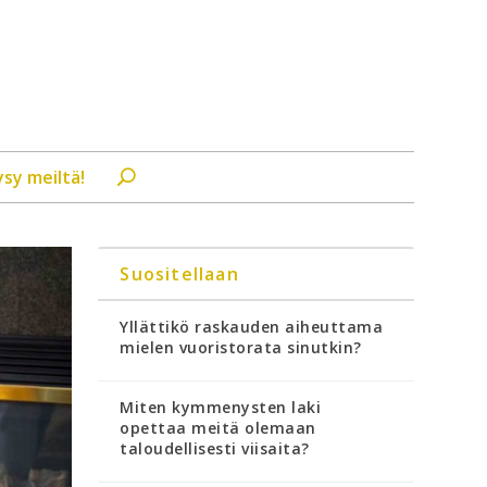
ysy meiltä!
Suositellaan
Yllättikö raskauden aiheuttama
mielen vuoristorata sinutkin?
Miten kymmenysten laki
opettaa meitä olemaan
taloudellisesti viisaita?