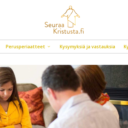
Perusperiaatteet
Kysymyksiä ja vastauksia
K