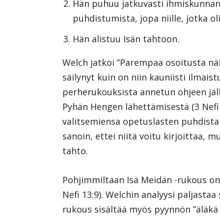
Hän puhuu jatkuvasti ihmiskunnan 
puhdistumista, jopa niille, jotka o
Hän alistuu Isän tahtoon.
Welch jatkoi ”Parempaa osoitusta nä
säilynyt kuin on niin kauniisti ilmaist
perherukouksista annetun ohjeen jälk
Pyhän Hengen lähettämisestä (3 Nefi 1
valitsemiensa opetuslasten puhdistami
sanoin, ettei niitä voitu kirjoittaa, 
tahto.
Pohjimmiltaan Isä Meidän -rukous on an
Nefi 13:9). Welchin analyysi paljast
rukous sisältää myös pyynnön ”äläkä