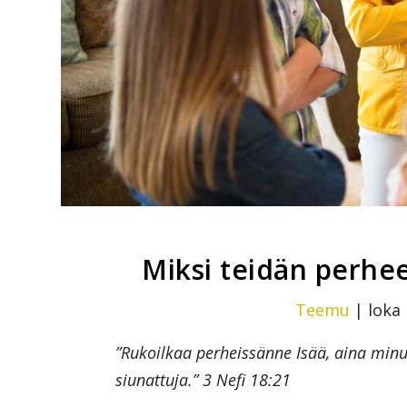
Miksi teidän perhee
Teemu
|
loka 
”Rukoilkaa perheissänne Isää, aina minu
siunattuja.” 3 Nefi 18:21