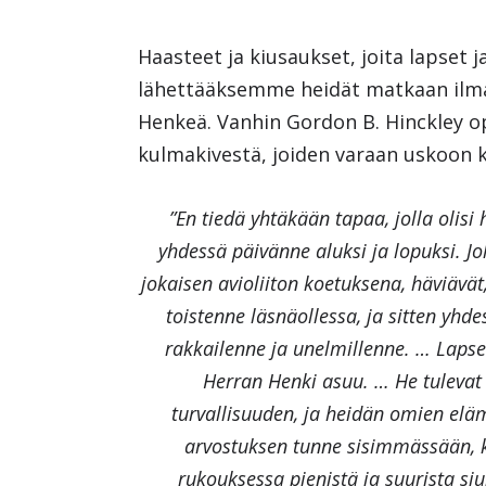
Haasteet ja kiusaukset, joita lapset 
lähettääksemme heidät matkaan ilma
Henkeä. Vanhin Gordon B. Hinckley op
kulmakivestä, joiden varaan uskoon ke
”En tiedä yhtäkään tapaa, jolla olis
yhdessä päivänne aluksi ja lopuksi. Jo
jokaisen avioliiton koetuksena, häviävät
toistenne läsnäollessa, ja sitten yh
rakkailenne ja unelmillenne. … Lapse
Herran Henki asuu. … He tulevat
turvallisuuden, ja heidän omien el
arvostuksen tunne sisimmässään, k
rukouksessa pienistä ja suurista si