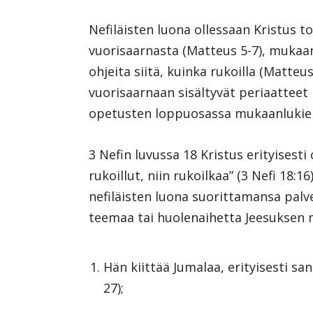
Nefiläisten luona ollessaan Kristus t
vuorisaarnasta (Matteus 5-7), mukaan
ohjeita siitä, kuinka rukoilla (Matteu
vuorisaarnaan sisältyvät periaatteet 
opetusten loppuosassa mukaanlukien 
3 Nefin luvussa 18 Kristus erityises
rukoillut, niin rukoilkaa” (3 Nefi 18:1
nefiläisten luona suorittamansa palv
teemaa tai huolenaihetta Jeesuksen m
Hän kiittää Jumalaa, erityisesti s
27);