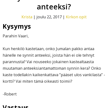
anteeksi?
Krista
|
joulu 22, 2017
|
Kirkon opit
Kysymys
Parahin Vaari,
Kun henkilö kastetaan, onko Jumalan pakko antaa
hänelle ne synnit anteeksi, joista hän ei ole tehnyt
parannusta? Vai nouseeko jokainen kastealtaasta
muutaman anteeksiantamattoman synnin kera? Onko
kaste todellakin kaikenkattava ”pääset ulos vankilasta” -
kortti? Vai miten tämä oikeasti toimii?
-Robert
Vastaus