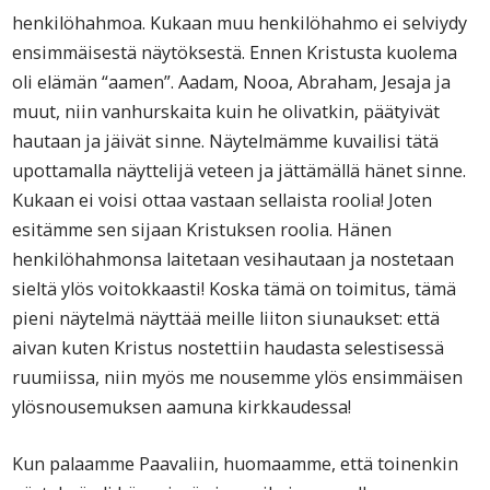
henkilöhahmoa. Kukaan muu henkilöhahmo ei selviydy
ensimmäisestä näytöksestä. Ennen Kristusta kuolema
oli elämän “aamen”. Aadam, Nooa, Abraham, Jesaja ja
muut, niin vanhurskaita kuin he olivatkin, päätyivät
hautaan ja jäivät sinne. Näytelmämme kuvailisi tätä
upottamalla näyttelijä veteen ja jättämällä hänet sinne.
Kukaan ei voisi ottaa vastaan sellaista roolia! Joten
esitämme sen sijaan Kristuksen roolia. Hänen
henkilöhahmonsa laitetaan vesihautaan ja nostetaan
sieltä ylös voitokkaasti! Koska tämä on toimitus, tämä
pieni näytelmä näyttää meille liiton siunaukset: että
aivan kuten Kristus nostettiin haudasta selestisessä
ruumiissa, niin myös me nousemme ylös ensimmäisen
ylösnousemuksen aamuna kirkkaudessa!
Kun palaamme Paavaliin, huomaamme, että toinenkin