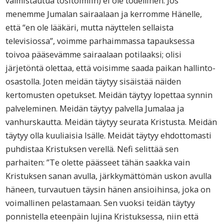
valmistautua tositoimiin) ei ole todellinen. Jos
menemme Jumalan sairaalaan ja kerromme Hänelle,
että “en ole lääkäri, mutta näyttelen sellaista
televisiossa”, voimme parhaimmassa tapauksessa
toivoa pääsevämme sairaalaan potilaaksi; olisi
järjetöntä olettaa, että voisimme saada paikan hallinto-
osastolla. Joten meidän täytyy sisäistää näiden
kertomusten opetukset. Meidän täytyy lopettaa synnin
palveleminen. Meidän täytyy palvella Jumalaa ja
vanhurskautta. Meidän täytyy seurata Kristusta. Meidän
täytyy olla kuuliaisia Isälle. Meidät täytyy ehdottomasti
puhdistaa Kristuksen verellä. Nefi selittää sen
parhaiten: ”Te olette päässeet tähän saakka vain
Kristuksen sanan avulla, järkkymättömän uskon avulla
häneen, turvautuen täysin hänen ansioihinsa, joka on
voimallinen pelastamaan. Sen vuoksi teidän täytyy
ponnistella eteenpäin lujina Kristuksessa, niin että