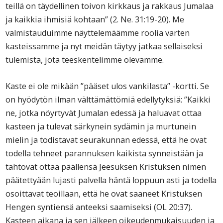
teillä on täydellinen toivon kirkkaus ja rakkaus Jumalaa
ja kaikkia ihmisiä kohtaan” (2. Ne. 31:19-20). Me
valmistauduimme näyttelemäämme roolia varten
kasteissamme ja nyt meidän täytyy jatkaa sellaiseksi
tulemista, jota teeskentelimme olevamme.
Kaste ei ole mikään ”pääset ulos vankilasta” -kortti. Se
on hyödytön ilman välttämättömiä edellytyksiä: ”Kaikki
ne, jotka nöyrtyvät Jumalan edessä ja haluavat ottaa
kasteen ja tulevat särkynein sydämin ja murtunein
mielin ja todistavat seurakunnan edessä, että he ovat
todella tehneet parannuksen kaikista synneistään ja
tahtovat ottaa päällensä Jeesuksen Kristuksen nimen
päätettyään lujasti palvella häntä loppuun asti ja todella
osoittavat teoillaan, että he ovat saaneet Kristuksen
Hengen syntiensä anteeksi saamiseksi (OL 20:37).
Kasteen aikana ja sen jälkeen oikeudenmukaisuuden ja