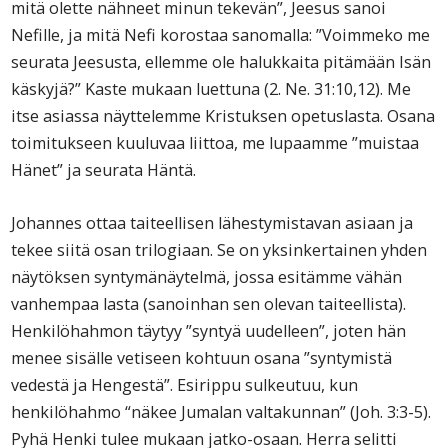
mitä olette nähneet minun tekevän”, Jeesus sanoi
Nefille, ja mitä Nefi korostaa sanomalla: ”Voimmeko me
seurata Jeesusta, ellemme ole halukkaita pitämään Isän
käskyjä?” Kaste mukaan luettuna (2. Ne. 31:10,12). Me
itse asiassa näyttelemme Kristuksen opetuslasta. Osana
toimitukseen kuuluvaa liittoa, me lupaamme ”muistaa
Hänet” ja seurata Häntä.
Johannes ottaa taiteellisen lähestymistavan asiaan ja
tekee siitä osan trilogiaan. Se on yksinkertainen yhden
näytöksen syntymänäytelmä, jossa esitämme vähän
vanhempaa lasta (sanoinhan sen olevan taiteellista).
Henkilöhahmon täytyy ”syntyä uudelleen”, joten hän
menee sisälle vetiseen kohtuun osana ”syntymistä
vedestä ja Hengestä”. Esirippu sulkeutuu, kun
henkilöhahmo “näkee Jumalan valtakunnan” (Joh. 3:3-5).
Pyhä Henki tulee mukaan jatko-osaan. Herra selitti