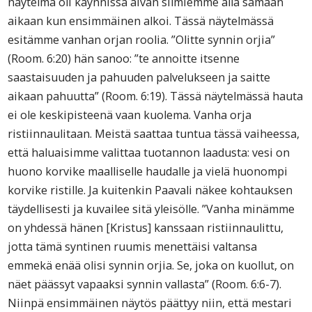
näytelmä oli käynnissä aivan silmiemme alla samaan
aikaan kun ensimmäinen alkoi. Tässä näytelmässä
esitämme vanhan orjan roolia. ”Olitte synnin orjia”
(Room. 6:20) hän sanoo: ”te annoitte itsenne
saastaisuuden ja pahuuden palvelukseen ja saitte
aikaan pahuutta” (Room. 6:19). Tässä näytelmässä hauta
ei ole keskipisteenä vaan kuolema. Vanha orja
ristiinnaulitaan. Meistä saattaa tuntua tässä vaiheessa,
että haluaisimme valittaa tuotannon laadusta: vesi on
huono korvike maalliselle haudalle ja vielä huonompi
korvike ristille. Ja kuitenkin Paavali näkee kohtauksen
täydellisesti ja kuvailee sitä yleisölle. ”Vanha minämme
on yhdessä hänen [Kristus] kanssaan ristiinnaulittu,
jotta tämä syntinen ruumis menettäisi valtansa
emmekä enää olisi synnin orjia. Se, joka on kuollut, on
näet päässyt vapaaksi synnin vallasta” (Room. 6:6-7).
Niinpä ensimmäinen näytös päättyy niin, että mestari