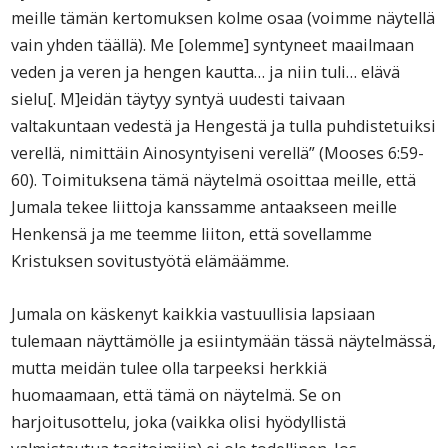
meille tämän kertomuksen kolme osaa (voimme näytellä
vain yhden täällä). Me [olemme] syntyneet maailmaan
veden ja veren ja hengen kautta… ja niin tuli… elävä
sielu[. M]eidän täytyy syntyä uudesti taivaan
valtakuntaan vedestä ja Hengestä ja tulla puhdistetuiksi
verellä, nimittäin Ainosyntyiseni verellä” (Mooses 6:59-
60). Toimituksena tämä näytelmä osoittaa meille, että
Jumala tekee liittoja kanssamme antaakseen meille
Henkensä ja me teemme liiton, että sovellamme
Kristuksen sovitustyötä elämäämme.
Jumala on käskenyt kaikkia vastuullisia lapsiaan
tulemaan näyttämölle ja esiintymään tässä näytelmässä,
mutta meidän tulee olla tarpeeksi herkkiä
huomaamaan, että tämä on näytelmä. Se on
harjoitusottelu, joka (vaikka olisi hyödyllistä