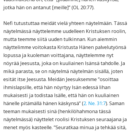
jotka hän on antanut [meille]” (OL 20:77).
Nefi tutustuttaa meidät vielä yhteen näytelmään. Tässä
näytelmässä näyttelemme uudelleen Kristuksen roolin,
mutta teemme siitä uuden tulkinnan. Kun aiemmin
näyttelimme voitokasta Kristusta Hänen palvelutyönsä
lopussa ja kuoleman voittajana, näyttelemme nyt
nöyrää Jeesusta, joka on kuuliainen Isänsä tahdolle. Ja
mikä parasta, se on näytelmä näytelmän sisällä, joten
esität itse Jeesusta. Meidän Jeesuksemme ”osoittaa
ihmislapsille, että hän nöyrtyy Isän edessä lihan
mukaisesti ja todistaa Isälle, että hän on kuuliainen
hänelle pitämällä hänen käskynsä” (
2. Ne. 31:7
). Saman
teeman mukaisesti sinä (henkilöhahmona tässä
näytelmässä) näyttelet roolisi Kristuksen seuraajana ja
menet myös kasteelle. ”Seuratkaa minua ja tehkää sitä,