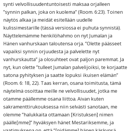
synti velvollisuudentuntoisesti maksaa orjalleen
”synnin palkan, joka on kuolema” (Room. 6:23). Toinen
näytös alkaa ja meidät esitellään uudelle
kulissimestarille (tässä versiossa ei puhuta synnistä).
Näyttelemämme henkilöhahmo on nyt Jumalan ja
Hänen vanhurskaan taloutensa orja. ”Olette päässeet
vapaiksi synnin orjuudesta ja palvelette nyt
vanhurskautta” ja olosuhteet ovat paljon paremmat. Ja
nyt, kun olette ”tulleet Jumalan palvelijoiksi, te korjaatte
satona pyhityksen ja saatte lopuksi ikuisen elämän”
(Room. 6: 18, 22). Taas kerran, osana toimitusta, tämä
näytelmä osoittaa meille ne velvollisuudet, jotka me
otamme päällemme osana liittoa. Aivan kuten
sakramenttirukouksessa niin selvästi sanotaan, me
olemme ”halukkaita ottamaan [Kristuksen] nimen
päälle[mme]” hyväksyen hänet Mestariksemme, ja
vaatimuksena on, että ”[pidämme] hänen käskynsä,