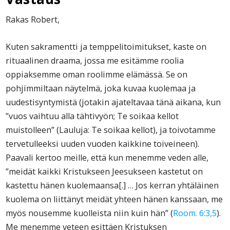
Rakas Robert,
Kuten sakramentti ja temppelitoimitukset, kaste on
rituaalinen draama, jossa me esitämme roolia
oppiaksemme oman roolimme elämässä. Se on
pohjimmiltaan näytelmä, joka kuvaa kuolemaa ja
uudestisyntymistä (jotakin ajateltavaa tänä aikana, kun
”vuos vaihtuu alla tähtivyön; Te soikaa kellot
muistolleen” (Lauluja: Te soikaa kellot), ja toivotamme
tervetulleeksi uuden vuoden kaikkine toiveineen).
Paavali kertoo meille, että kun menemme veden alle,
”meidät kaikki Kristukseen Jeesukseen kastetut on
kastettu hänen kuolemaansa[.] … Jos kerran yhtäläinen
kuolema on liittänyt meidät yhteen hänen kanssaan, me
myös nousemme kuolleista niin kuin hän” (
Room. 6:3,5
).
Me menemme veteen esittäen Kristuksen