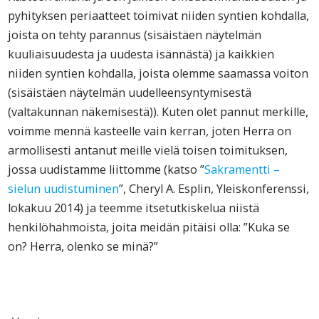
pyhityksen periaatteet toimivat niiden syntien kohdalla,
joista on tehty parannus (sisäistäen näytelmän
kuuliaisuudesta ja uudesta isännästä) ja kaikkien
niiden syntien kohdalla, joista olemme saamassa voiton
(sisäistäen näytelmän uudelleensyntymisestä
(valtakunnan näkemisestä)). Kuten olet pannut merkille,
voimme mennä kasteelle vain kerran, joten Herra on
armollisesti antanut meille vielä toisen toimituksen,
jossa uudistamme liittomme (katso ”
Sakramentti –
sielun uudistuminen
”, Cheryl A. Esplin, Yleiskonferenssi,
lokakuu 2014) ja teemme itsetutkiskelua niistä
henkilöhahmoista, joita meidän pitäisi olla: ”Kuka se
on? Herra, olenko se minä?”