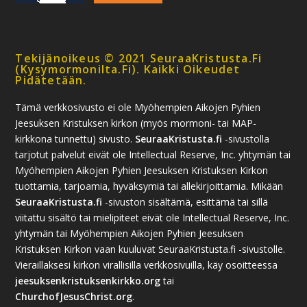
Tekijänoikeus © 2021 SeuraaKristusta.fi
(kysymormonilta.fi). Kaikki Oikeudet
Pidätetään.
Tämä verkkosivusto ei ole Myöhempien Aikojen Pyhien
Jeesuksen Kristuksen kirkon (myös mormoni- tai MAP-
kirkkona tunnettu) sivusto.
SeuraaKristusta.fi
-sivustolla
tarjotut palvelut eivät ole Intellectual Reserve, Inc. yhtymän tai
Myöhempien Aikojen Pyhien Jeesuksen Kristuksen Kirkon
tuottamia, tarjoamia, hyväksymiä tai allekirjoittamia. Mikään
SeuraaKristusta.fi
-sivuston sisältämä, esittämä tai sillä
viitattu sisältö tai mielipiteet eivät ole Intellectual Reserve, Inc.
yhtymän tai Myöhempien Aikojen Pyhien Jeesuksen
Kristuksen Kirkon vaan kuuluvat SeuraaKristusta.fi -sivustolle.
Vieraillaksesi kirkon virallisilla verkkosivuilla, käy osoitteessa
jeesuksenkristuksenkirkko.org
tai
ChurchofJesusChrist.org
.