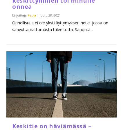
keskittyminen toi minulle
onnea
kirjoittaja
Paula
|
joulu 28, 2021
Onnellisuus ei ole yksi täyttymyksen hetki, jossa on
saavuttamattomasta tulee totta. Sanonta...
Keskitie on häviämässä –