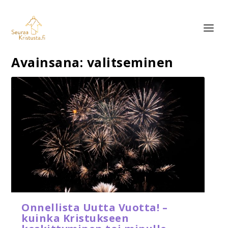
Avainsana:
valitseminen
Onnellista Uutta Vuotta! –
kuinka Kristukseen