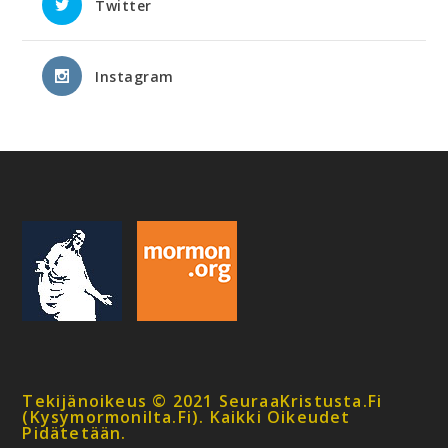
Twitter
Instagram
Tekijänoikeus © 2021 SeuraaKristusta.fi
(kysymormonilta.fi). Kaikki Oikeudet
Pidätetään.