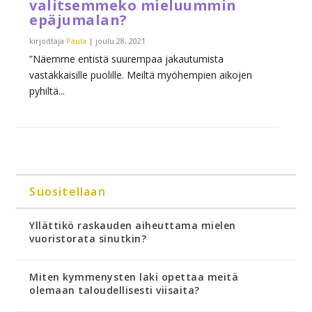
valitsemmeko mieluummin
epäjumalan?
kirjoittaja
Paula
|
joulu 28, 2021
”Näemme entistä suurempaa jakautumista
vastakkaisille puolille. Meiltä myöhempien aikojen
pyhiltä...
Suositellaan
Yllättikö raskauden aiheuttama mielen
vuoristorata sinutkin?
Miten kymmenysten laki opettaa meitä
olemaan taloudellisesti viisaita?