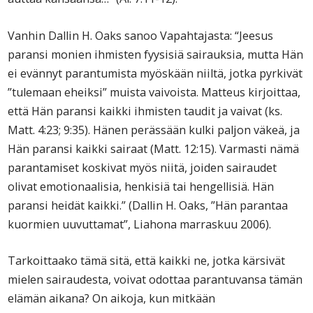
Vanhin Dallin H. Oaks sanoo Vapahtajasta: “Jeesus
paransi monien ihmisten fyysisiä sairauksia, mutta Hän
ei evännyt parantumista myöskään niiltä, jotka pyrkivät
”tulemaan eheiksi” muista vaivoista. Matteus kirjoittaa,
että Hän paransi kaikki ihmisten taudit ja vaivat (ks.
Matt. 4:23; 9:35). Hänen perässään kulki paljon väkeä, ja
Hän paransi kaikki sairaat (Matt. 12:15). Varmasti nämä
parantamiset koskivat myös niitä, joiden sairaudet
olivat emotionaalisia, henkisiä tai hengellisiä. Hän
paransi heidät kaikki.” (Dallin H. Oaks, ”Hän parantaa
kuormien uuvuttamat”, Liahona marraskuu 2006).
Tarkoittaako tämä sitä, että kaikki ne, jotka kärsivät
mielen sairaudesta, voivat odottaa parantuvansa tämän
elämän aikana? On aikoja, kun mitkään