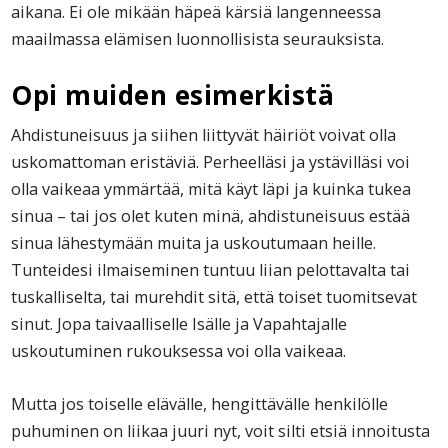
aikana. Ei ole mikään häpeä kärsiä langenneessa
maailmassa elämisen luonnollisista seurauksista.
Opi muiden esimerkistä
Ahdistuneisuus ja siihen liittyvät häiriöt voivat olla
uskomattoman eristäviä. Perheelläsi ja ystävilläsi voi
olla vaikeaa ymmärtää, mitä käyt läpi ja kuinka tukea
sinua – tai jos olet kuten minä, ahdistuneisuus estää
sinua lähestymään muita ja uskoutumaan heille.
Tunteidesi ilmaiseminen tuntuu liian pelottavalta tai
tuskalliselta, tai murehdit sitä, että toiset tuomitsevat
sinut. Jopa taivaalliselle Isälle ja Vapahtajalle
uskoutuminen rukouksessa voi olla vaikeaa.
Mutta jos toiselle elävälle, hengittävälle henkilölle
puhuminen on liikaa juuri nyt, voit silti etsiä innoitusta