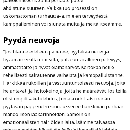
palvelemiseeni. Sama periaate pätee
ahdistuneisuuteen. Vaikka tuo prosessi on
uskomattoman turhauttava, mielen terveydestä
kamppaileminen voi siunata muita ja meitä itseämme.
Pyydä neuvoja
”Jos tilanne edelleen pahenee, pyytäkää neuvoja
hyvämaineisilta ihmisiltä, joilla on virallinen pätevyys,
ammattitaito ja hyvät elämänarvot. Kertokaa heille
rehellisesti sairautenne vaiheista ja kamppailuistanne.
Harkitkaa rukoillen ja vastuuntuntoisesti neuvoja, joita
he antavat, ja hoitokeinoja, joita he määräävät. Jos teillä
olisi umpilisäketulehdus, Jumala odottaisi teidän
pyytävän pappeuden siunauksen
ja
hankkivan parhaan
mahdollisen lääkärinhoidon. Samoin on
emotionaalisten häiriöiden laita. Isämme taivaassa