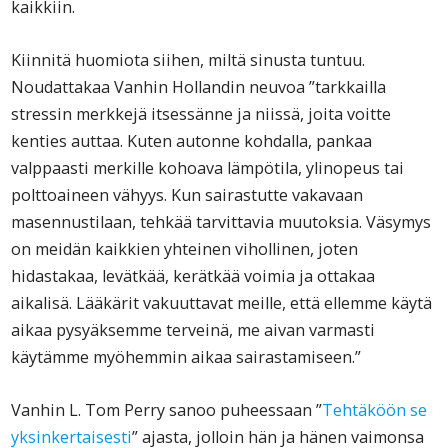
kaikkiin.
Kiinnitä huomiota siihen, miltä sinusta tuntuu.
Noudattakaa Vanhin Hollandin neuvoa ”tarkkailla
stressin merkkejä itsessänne ja niissä, joita voitte
kenties auttaa. Kuten autonne kohdalla, pankaa
valppaasti merkille kohoava lämpötila, ylinopeus tai
polttoaineen vähyys. Kun sairastutte vakavaan
masennustilaan, tehkää tarvittavia muutoksia. Väsymys
on meidän kaikkien yhteinen vihollinen, joten
hidastakaa, levätkää, kerätkää voimia ja ottakaa
aikalisä. Lääkärit vakuuttavat meille, että ellemme käytä
aikaa pysyäksemme terveinä, me aivan varmasti
käytämme myöhemmin aikaa sairastamiseen.”
Vanhin L. Tom Perry sanoo puheessaan ”
Tehtäköön se
yksinkertaisesti
” ajasta, jolloin hän ja hänen vaimonsa