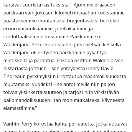
kärsivät suurista rasituksista: ” Ajoimme erääseen
paikkaan vain jokusen kilometrin päähän kodistamme
päästäksemme muutamaksi huojentavaksi hetkeksi
eroon vaikeuksiamme, jutellaksemme ja
lohduttaaksemme toisiamme. Paikkamme oli
Waldenjärvi. Se oli kaunis pieni järvi metsän keskellä. …
Waldenjärvi oli erityinen paikkamme pysähtyä,
mietiskellä ja parantua. Ehkäpä osittain Waldenjärven
historiasta johtuen – sen yhteydestä Henry David
Thoreaun pyrkimyksiin irrottautua maailmallisuudesta
muutamaksi vuodeksi – se antoi meille niin paljon
toivoa yksinkertaisuuteen ja tarjosi niin virkistävän
pakomahdollisuuden liian monimutkaiseksi käyneestä
elämästämme.”
Vanhin Perry korostaa kahta periaatetta, jotka auttavat
minua hallitsemaan ahdistuneisuuteni: ajan antaminen