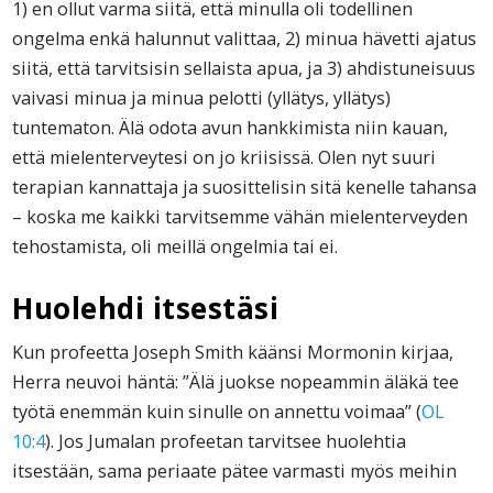
1) en ollut varma siitä, että minulla oli todellinen
ongelma enkä halunnut valittaa, 2) minua hävetti ajatus
siitä, että tarvitsisin sellaista apua, ja 3) ahdistuneisuus
vaivasi minua ja minua pelotti (yllätys, yllätys)
tuntematon. Älä odota avun hankkimista niin kauan,
että mielenterveytesi on jo kriisissä. Olen nyt suuri
terapian kannattaja ja suosittelisin sitä kenelle tahansa
– koska me kaikki tarvitsemme vähän mielenterveyden
tehostamista, oli meillä ongelmia tai ei.
Huolehdi itsestäsi
Kun profeetta Joseph Smith käänsi Mormonin kirjaa,
Herra neuvoi häntä: ”Älä juokse nopeammin äläkä tee
työtä enemmän kuin sinulle on annettu voimaa” (
OL
10:4
). Jos Jumalan profeetan tarvitsee huolehtia
itsestään, sama periaate pätee varmasti myös meihin