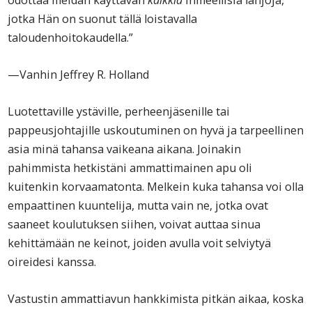
odottaa meidän käyttävän
kaikkia
ihmeellisiä lahjoja,
jotka Hän on suonut tällä loistavalla
taloudenhoitokaudella.”
—Vanhin Jeffrey R. Holland
Luotettaville ystäville, perheenjäsenille tai
pappeusjohtajille uskoutuminen on hyvä ja tarpeellinen
asia minä tahansa vaikeana aikana. Joinakin
pahimmista hetkistäni ammattimainen apu oli
kuitenkin korvaamatonta. Melkein kuka tahansa voi olla
empaattinen kuuntelija, mutta vain ne, jotka ovat
saaneet koulutuksen siihen, voivat auttaa sinua
kehittämään ne keinot, joiden avulla voit selviytyä
oireidesi kanssa.
Vastustin ammattiavun hankkimista pitkän aikaa, koska