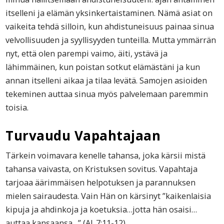
itselleni ja elämän yksinkertaistaminen. Nämä asiat on
vaikeita tehdä silloin, kun ahdistuneisuus painaa sinua
velvollisuuden ja syyllisyyden tunteilla. Mutta ymmärrän
nyt, että olen parempi vaimo, äiti, ystävä ja
lähimmäinen, kun poistan sotkut elämästäni ja kun
annan itselleni aikaa ja tilaa levätä. Samojen asioiden
tekeminen auttaa sinua myös palvelemaan paremmin
toisia.
Turvaudu Vapahtajaan
Tärkein voimavara kenelle tahansa, joka kärsii mistä
tahansa vaivasta, on Kristuksen sovitus. Vapahtaja
tarjoaa äärimmäisen helpotuksen ja parannuksen
mielen sairaudesta. Vain Hän on kärsinyt ”kaikenlaisia
kipuja ja ahdinkoja ja koetuksia…jotta hän osaisi…
auttaa kansaansa…” (Al. 7:11-12).