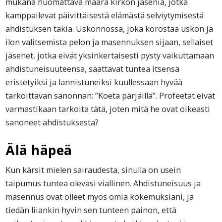
mukana huomattava määrä kirkon jäseniä, jotka
kamppailevat päivittäisestä elämästä selviytymisestä
ahdistuksen takia. Uskonnossa, joka korostaa uskon ja
ilon valitsemista pelon ja masennuksen sijaan, sellaiset
jäsenet, jotka eivät yksinkertaisesti pysty vaikuttamaan
ahdistuneisuuteensa, saattavat tuntea itsensä
eristetyiksi ja lannistuneiksi kuullessaan hyvää
tarkoittavan sanonnan: ”Koeta pärjäillä”. Profeetat eivät
varmastikaan tarkoita tätä, joten mitä he ovat oikeasti
sanoneet ahdistuksesta?
Älä häpeä
Kun kärsit mielen sairaudesta, sinulla on usein
taipumus tuntea olevasi viallinen. Ahdistuneisuus ja
masennus ovat olleet myös omia kokemuksiani, ja
tiedän liiankin hyvin sen tunteen painon, että