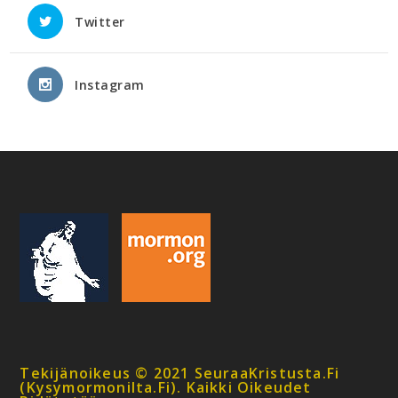
Twitter
Instagram
Tekijänoikeus © 2021 SeuraaKristusta.fi
(kysymormonilta.fi). Kaikki Oikeudet