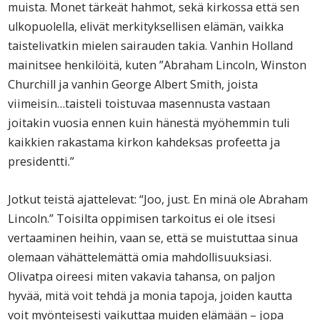
muista. Monet tärkeät hahmot, sekä kirkossa että sen
ulkopuolella, elivät merkityksellisen elämän, vaikka
taistelivatkin mielen sairauden takia. Vanhin Holland
mainitsee henkilöitä, kuten ”Abraham Lincoln, Winston
Churchill ja vanhin George Albert Smith, joista
viimeisin…taisteli toistuvaa masennusta vastaan
joitakin vuosia ennen kuin hänestä myöhemmin tuli
kaikkien rakastama kirkon kahdeksas profeetta ja
presidentti.”
Jotkut teistä ajattelevat: “Joo, just. En minä ole Abraham
Lincoln.” Toisilta oppimisen tarkoitus ei ole itsesi
vertaaminen heihin, vaan se, että se muistuttaa sinua
olemaan vähättelemättä omia mahdollisuuksiasi.
Olivatpa oireesi miten vakavia tahansa, on paljon
hyvää, mitä voit tehdä ja monia tapoja, joiden kautta
voit myönteisesti vaikuttaa muiden elämään – jopa