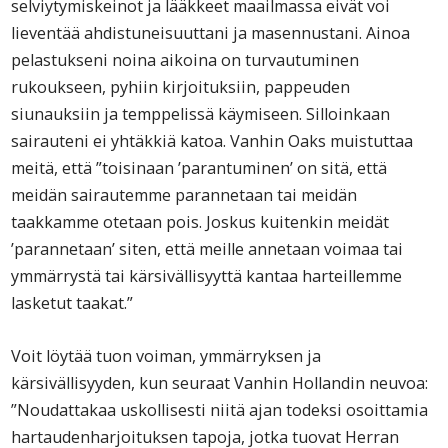
selviytymiskeinot ja lääkkeet maailmassa eivät voi
lieventää ahdistuneisuuttani ja masennustani. Ainoa
pelastukseni noina aikoina on turvautuminen
rukoukseen, pyhiin kirjoituksiin, pappeuden
siunauksiin ja temppelissä käymiseen. Silloinkaan
sairauteni ei yhtäkkiä katoa. Vanhin Oaks muistuttaa
meitä, että ”toisinaan ’parantuminen’ on sitä, että
meidän sairautemme parannetaan tai meidän
taakkamme otetaan pois. Joskus kuitenkin meidät
’parannetaan’ siten, että meille annetaan voimaa tai
ymmärrystä tai kärsivällisyyttä kantaa harteillemme
lasketut taakat.”
Voit löytää tuon voiman, ymmärryksen ja
kärsivällisyyden, kun seuraat Vanhin Hollandin neuvoa:
”Noudattakaa uskollisesti niitä ajan todeksi osoittamia
hartaudenharjoituksen tapoja, jotka tuovat Herran