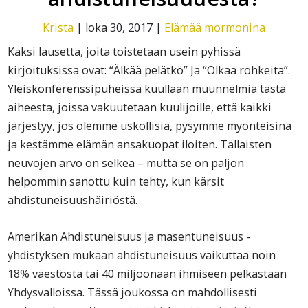
Krista
|
loka 30, 2017
|
Elämää mormonina
Kaksi lausetta, joita toistetaan usein pyhissä
kirjoituksissa ovat: “Älkää pelätkö” Ja “Olkaa rohkeita”.
Yleiskonferenssipuheissa kuullaan muunnelmia tästä
aiheesta, joissa vakuutetaan kuulijoille, että kaikki
järjestyy, jos olemme uskollisia, pysymme myönteisinä
ja kestämme elämän ansakuopat iloiten. Tällaisten
neuvojen arvo on selkeä – mutta se on paljon
helpommin sanottu kuin tehty, kun kärsit
ahdistuneisuushäiriöstä.
Amerikan Ahdistuneisuus ja masentuneisuus -
yhdistyksen mukaan ahdistuneisuus vaikuttaa noin
18% väestöstä tai 40 miljoonaan ihmiseen pelkästään
Yhdysvalloissa. Tässä joukossa on mahdollisesti