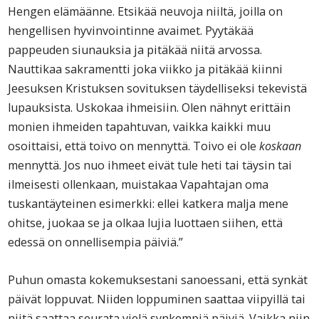
Hengen elämäänne. Etsikää neuvoja niiltä, joilla on
hengellisen hyvinvointinne avaimet. Pyytäkää
pappeuden siunauksia ja pitäkää niitä arvossa.
Nauttikaa sakramentti joka viikko ja pitäkää kiinni
Jeesuksen Kristuksen sovituksen täydelliseksi tekevistä
lupauksista. Uskokaa ihmeisiin. Olen nähnyt erittäin
monien ihmeiden tapahtuvan, vaikka kaikki muu
osoittaisi, että toivo on mennyttä. Toivo ei ole
koskaan
mennyttä. Jos nuo ihmeet eivät tule heti tai täysin tai
ilmeisesti ollenkaan, muistakaa Vapahtajan oma
tuskantäyteinen esimerkki: ellei katkera malja mene
ohitse, juokaa se ja olkaa lujia luottaen siihen, että
edessä on onnellisempia päiviä.”
Puhun omasta kokemuksestani sanoessani, että synkät
päivät loppuvat. Niiden loppuminen saattaa viipyillä tai
niitä saattaa seurata vielä synkempiä päiviä. Vaikka niin