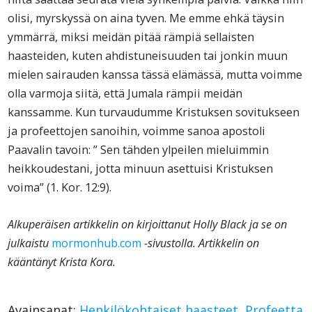
olisi, myrskyssä on aina tyven. Me emme ehkä täysin
ymmärrä, miksi meidän pitää rämpiä sellaisten
haasteiden, kuten ahdistuneisuuden tai jonkin muun
mielen sairauden kanssa tässä elämässä, mutta voimme
olla varmoja siitä, että Jumala rämpii meidän
kanssamme. Kun turvaudumme Kristuksen sovitukseen
ja profeettojen sanoihin, voimme sanoa apostoli
Paavalin tavoin: ” Sen tähden ylpeilen mieluimmin
heikkoudestani, jotta minuun asettuisi Kristuksen
voima” (1. Kor. 12:9).
Alkuperäisen artikkelin on kirjoittanut Holly Black ja se on
julkaistu
mormonhub.com
-sivustolla. Artikkelin on
kääntänyt Krista Kora.
Avainsanat:
Henkilökohtaiset haasteet
,
Profeetta