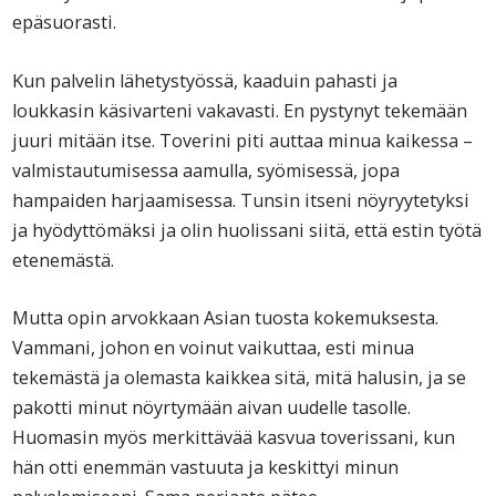
epäsuorasti.
Kun palvelin lähetystyössä, kaaduin pahasti ja
loukkasin käsivarteni vakavasti. En pystynyt tekemään
juuri mitään itse. Toverini piti auttaa minua kaikessa –
valmistautumisessa aamulla, syömisessä, jopa
hampaiden harjaamisessa. Tunsin itseni nöyryytetyksi
ja hyödyttömäksi ja olin huolissani siitä, että estin työtä
etenemästä.
Mutta opin arvokkaan Asian tuosta kokemuksesta.
Vammani, johon en voinut vaikuttaa, esti minua
tekemästä ja olemasta kaikkea sitä, mitä halusin, ja se
pakotti minut nöyrtymään aivan uudelle tasolle.
Huomasin myös merkittävää kasvua toverissani, kun
hän otti enemmän vastuuta ja keskittyi minun