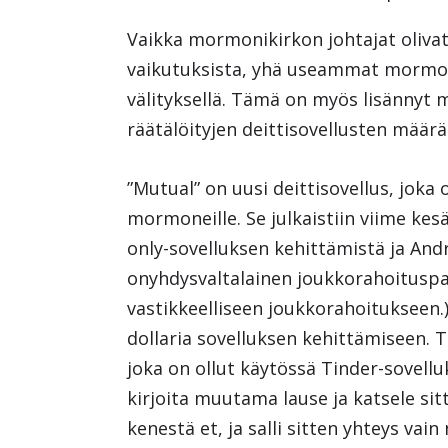
Vaikka mormonikirkon johtajat olivat 
vaikutuksista, yhä useammat mormon
välityksellä. Tämä on myös lisännyt m
räätälöityjen deittisovellusten määrä
”Mutual” on uusi deittisovellus, joka
mormoneille. Se julkaistiin viime kes
only-sovelluksen kehittämistä ja Andr
onyhdysvaltalainen joukkorahoituspalv
vastikkeelliseen joukkorahoitukseen.)
dollaria sovelluksen kehittämiseen. 
joka on ollut käytössä Tinder-sovelluk
kirjoita muutama lause ja katsele sitt
kenestä et, ja salli sitten yhteys vain