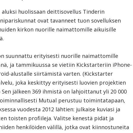
aluksi huolissaan deittisovellus Tinderin
ipariskunnat ovat tavanneet tuon sovelluksen
uiden kirkon nuorille naimattomille aikuisille
ä.
 on suunnattu erityisesti nuorille naimattomille
änä, ja tammikuussa se vietiin Kickstarteriin iPhone-
oid-alustalle siirtämistä varten. (Kickstarter
elu, joka keskittyy erityisesti luovien projektien
 Sen jälkeen 369 ihmistä on lahjoittanut yli 20 000
Toiminnallisesti Mutual perustuu toimintatapaan,
sessa vuodesta 2012 lähtien: julkaise kuviasi ja
en toisten profiileja. Valitse kenestä pidät ja
 niiden henkilöiden välillä, jotka ovat kiinnostuneita