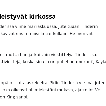
eistyvät kirkossa
nderissä viime marraskuussa. Juteltuaan Tinderin
kävivät ensimmäisillä treffeillään. He menivät
, mutta hän jatkoi vain viestittelyä Tinderissä.
kstiviestejä, koska sinulla on puhelinnumeroni”, Kayl
npäin. Isolta askeleelta. Pidin Tinderiä vitsinä, joten
oka oikeasti oli mielestäni mukava, ajattelin: ’Voi
on King sanoi.