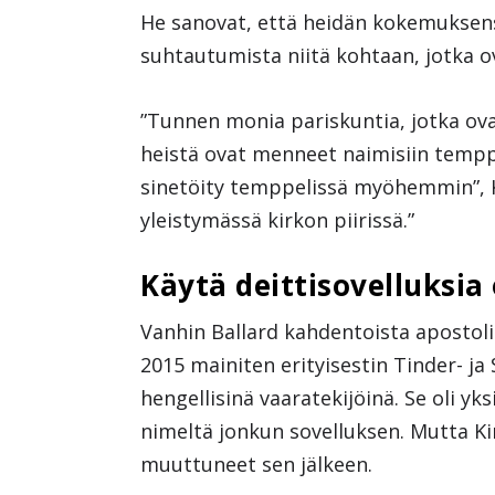
He sanovat, että heidän kokemuksens
suhtautumista niitä kohtaan, jotka ov
”Tunnen monia pariskuntia, jotka ova
heistä ovat menneet naimisiin temppel
sinetöity temppelissä myöhemmin”, Ka
yleistymässä kirkon piirissä.”
Käytä deittisovelluksia 
Vanhin Ballard kahdentoista apostol
2015 mainiten erityisestin Tinder- ja
hengellisinä vaaratekijöinä. Se oli yks
nimeltä jonkun sovelluksen. Mutta K
muuttuneet sen jälkeen.