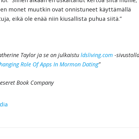
iten monet muutkin ovat onnistuneet käyttämällä
uja, eikä ole enää niin kiusallista puhua siitä.”
atherine Taylor ja se on julkaistu
ldsliving.com
-sivustoll
Changing Role Of Apps In Mormon Dating
”
 Deseret Book Company
dia