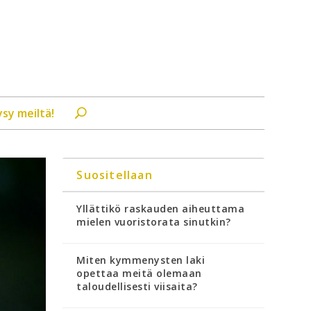
ysy meiltä!
Suositellaan
Yllättikö raskauden aiheuttama
mielen vuoristorata sinutkin?
Miten kymmenysten laki
opettaa meitä olemaan
taloudellisesti viisaita?