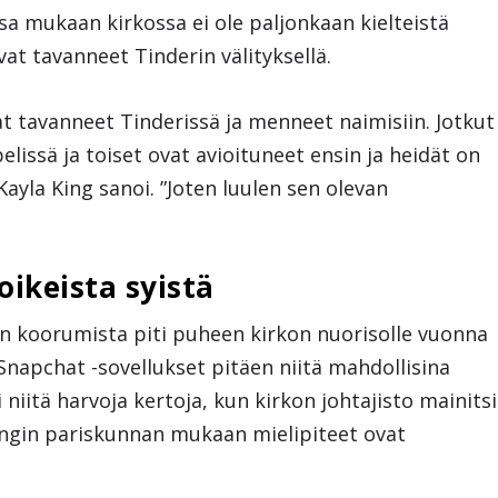
a mukaan kirkossa ei ole paljonkaan kielteistä
at tavanneet Tinderin välityksellä.
t tavanneet Tinderissä ja menneet naimisiin. Jotkut
issä ja toiset ovat avioituneet ensin ja heidät on
yla King sanoi. ”Joten luulen sen olevan
oikeista syistä
in koorumista piti puheen kirkon nuorisolle vuonna
 Snapchat -sovellukset pitäen niitä mahdollisina
i niitä harvoja kertoja, kun kirkon johtajisto mainitsi
ingin pariskunnan mukaan mielipiteet ovat