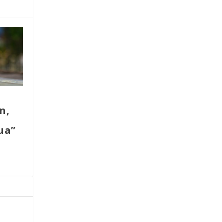
n,
e
ua”