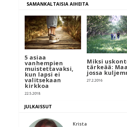
5 asiaa
Miksi uskont
vanhempien
tärkeää: Maa
muistettavaksi,
jossa kulje
kun lapsi ei
valitsekaan
27.2.2016
kirkkoa
22.5.2018
Krista