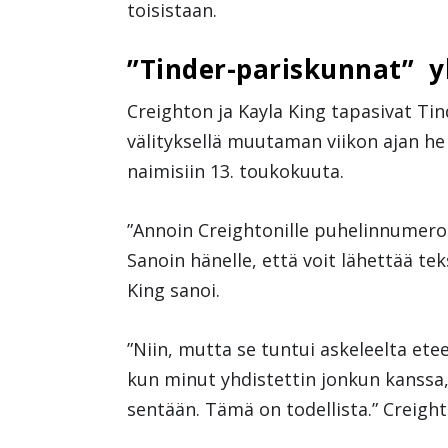
toisistaan.
”Tinder-pariskunnat” yl
Creighton ja Kayla King tapasivat Ti
välityksellä muutaman viikon ajan he 
naimisiin 13. toukokuuta.
”Annoin Creightonille puhelinnumeroni
Sanoin hänelle, että voit lähettää te
King sanoi.
”Niin, mutta se tuntui askeleelta etee
kun minut yhdistettin jonkun kanssa, j
sentään. Tämä on todellista.” Creight