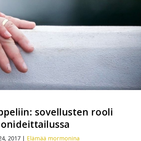
peliin: sovellusten rooli
nideittailussa
24, 2017
|
Elämää mormonina