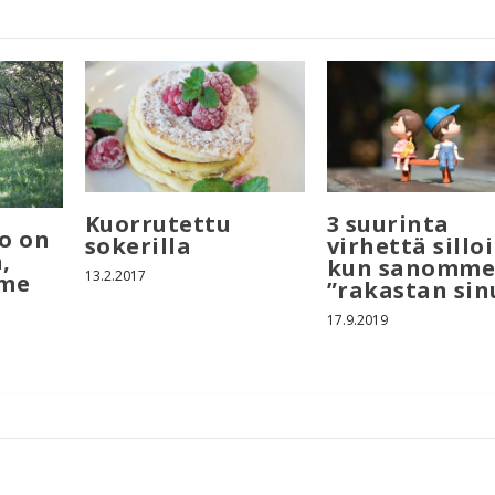
Kuorrutettu
3 suurinta
o on
sokerilla
virhettä silloi
,
kun sanomm
13.2.2017
mme
”rakastan sin
17.9.2019