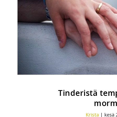
Tinderistä temp
mormo
Krista
|
kesä 