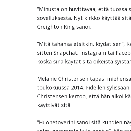
”Minusta on huvittavaa, että tuoss
sovelluksesta. Nyt kirkko käyttää sitä 
Creighton King sanoi.
”Mitä tahansa etsitkin, löydät sen”, Ka
sitten Snapchat, Instagram tai Faceboo
koska sinä käytät sitä oikeista syistä.
Melanie Christensen tapasi miehensä
toukokuussa 2014. Pidellen sylissää
Christensen kertoo, että hän alkoi k
käyttivät sitä.
”Huonetoverini sanoi sitä kundien nä
toimi paremmin kuin odotin”, hän sano