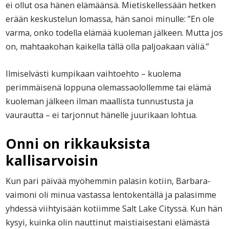
ei ollut osa hänen elämäänsä. Mietiskellessään hetken
erään keskustelun lomassa, hän sanoi minulle: ”En ole
varma, onko todella elämää kuoleman jälkeen. Mutta jos
on, mahtaakohan kaikella tällä olla paljoakaan väliä.”
Ilmiselvästi kumpikaan vaihtoehto – kuolema
perimmäisenä loppuna olemassaolollemme tai elämä
kuoleman jälkeen ilman maallista tunnustusta ja
vaurautta – ei tarjonnut hänelle juurikaan lohtua.
Onni on rikkauksista
kallisarvoisin
Kun pari päivää myöhemmin palasin kotiin, Barbara-
vaimoni oli minua vastassa lentokentällä ja palasimme
yhdessä viihtyisään kotiimme Salt Lake Cityssä. Kun hän
kysyi, kuinka olin nauttinut maistiaisestani elämästä