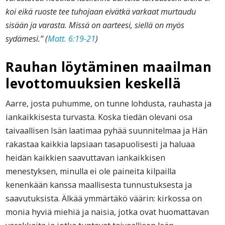
koi eikä ruoste tee tuhojaan eivätkä varkaat murtaudu
sisään ja varasta. Missä on aarteesi, siellä on myös
sydämesi.” (
Matt. 6:19-21
)
Rauhan löytäminen maailman
levottomuuksien keskellä
Aarre, josta puhumme, on tunne lohdusta, rauhasta ja
iankaikkisesta turvasta. Koska tiedän olevani osa
taivaallisen Isän laatimaa pyhää suunnitelmaa ja Hän
rakastaa kaikkia lapsiaan tasapuolisesti ja haluaa
heidän kaikkien saavuttavan iankaikkisen
menestyksen, minulla ei ole paineita kilpailla
kenenkään kanssa maallisesta tunnustuksesta ja
saavutuksista. Älkää ymmärtäkö väärin: kirkossa on
monia hyviä miehiä ja naisia, jotka ovat huomattavan