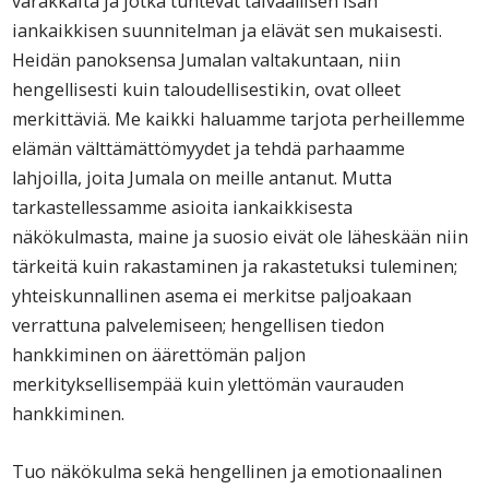
varakkaita ja jotka tuntevat taivaallisen Isän
iankaikkisen suunnitelman ja elävät sen mukaisesti.
Heidän panoksensa Jumalan valtakuntaan, niin
hengellisesti kuin taloudellisestikin, ovat olleet
merkittäviä. Me kaikki haluamme tarjota perheillemme
elämän välttämättömyydet ja tehdä parhaamme
lahjoilla, joita Jumala on meille antanut. Mutta
tarkastellessamme asioita iankaikkisesta
näkökulmasta, maine ja suosio eivät ole läheskään niin
tärkeitä kuin rakastaminen ja rakastetuksi tuleminen;
yhteiskunnallinen asema ei merkitse paljoakaan
verrattuna palvelemiseen; hengellisen tiedon
hankkiminen on äärettömän paljon
merkityksellisempää kuin ylettömän vaurauden
hankkiminen.
Tuo näkökulma sekä hengellinen ja emotionaalinen