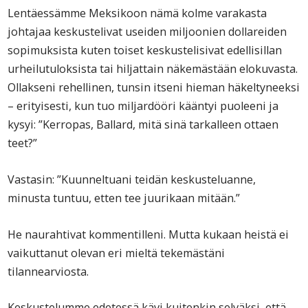
Lentäessämme Meksikoon nämä kolme varakasta
johtajaa keskustelivat useiden miljoonien dollareiden
sopimuksista kuten toiset keskustelisivat edellisillan
urheilutuloksista tai hiljattain näkemästään elokuvasta.
Ollakseni rehellinen, tunsin itseni hieman häkeltyneeksi
– erityisesti, kun tuo miljardööri kääntyi puoleeni ja
kysyi: ”Kerropas, Ballard, mitä sinä tarkalleen ottaen
teet?”
Vastasin: ”Kuunneltuani teidän keskusteluanne,
minusta tuntuu, etten tee juurikaan mitään.”
He naurahtivat kommentilleni. Mutta kukaan heistä ei
vaikuttanut olevan eri mieltä tekemästäni
tilannearviosta.
Keskustelumme edetessä kävi kuitenkin selväksi, että