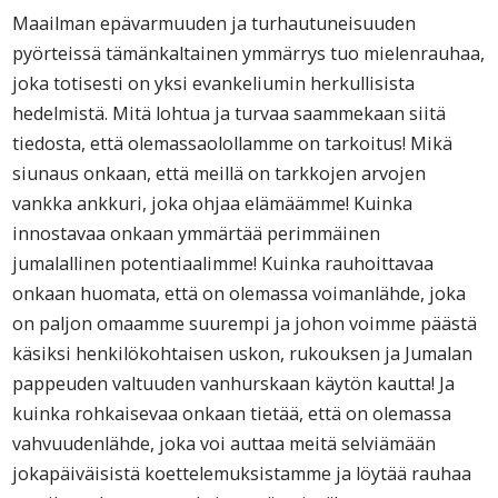
Maailman epävarmuuden ja turhautuneisuuden
pyörteissä tämänkaltainen ymmärrys tuo mielenrauhaa,
joka totisesti on yksi evankeliumin herkullisista
hedelmistä. Mitä lohtua ja turvaa saammekaan siitä
tiedosta, että olemassaolollamme on tarkoitus! Mikä
siunaus onkaan, että meillä on tarkkojen arvojen
vankka ankkuri, joka ohjaa elämäämme! Kuinka
innostavaa onkaan ymmärtää perimmäinen
jumalallinen potentiaalimme! Kuinka rauhoittavaa
onkaan huomata, että on olemassa voimanlähde, joka
on paljon omaamme suurempi ja johon voimme päästä
käsiksi henkilökohtaisen uskon, rukouksen ja Jumalan
pappeuden valtuuden vanhurskaan käytön kautta! Ja
kuinka rohkaisevaa onkaan tietää, että on olemassa
vahvuudenlähde, joka voi auttaa meitä selviämään
jokapäiväisistä koettelemuksistamme ja löytää rauhaa