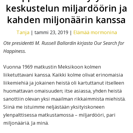
keskustelun miljardöörin ja
kahden miljonäärin kanssa
Tanja
|
tammi 23, 2019
|
Elämää mormonina
Ote presidentti M. Russell Ballard
in kirjasta Our Search for
Happiness.
Vuonna 1969 matkustin Meksikoon kolmen
liiketuttavani kanssa. Kaikki kolme olivat erinomaisia
liikemiehiä ja jokainen heistä oli kartuttanut itselleen
huomattavan omaisuuden; itse asiassa, yhden heistä
sanottiin olevan yksi maailman rikkaimmista miehistä.
Siinä me istuimme neljästään yksityiskoneen
ylenpalttisessa matkustamossa – miljardööri, pari
miljonääriä. Ja minä.