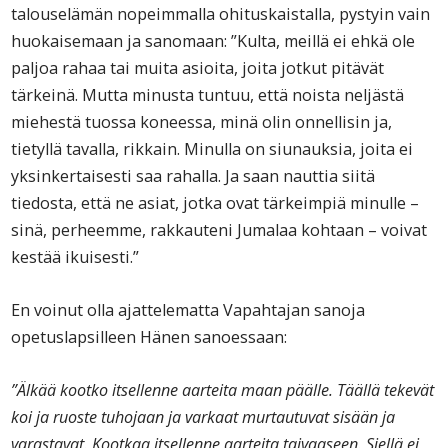
talouselämän nopeimmalla ohituskaistalla, pystyin vain
huokaisemaan ja sanomaan: ”Kulta, meillä ei ehkä ole
paljoa rahaa tai muita asioita, joita jotkut pitävät
tärkeinä. Mutta minusta tuntuu, että noista neljästä
miehestä tuossa koneessa, minä olin onnellisin ja,
tietyllä tavalla, rikkain. Minulla on siunauksia, joita ei
yksinkertaisesti saa rahalla. Ja saan nauttia siitä
tiedosta, että ne asiat, jotka ovat tärkeimpiä minulle –
sinä, perheemme, rakkauteni Jumalaa kohtaan – voivat
kestää ikuisesti.”
En voinut olla ajattelematta Vapahtajan sanoja
opetuslapsilleen Hänen sanoessaan:
”Älkää kootko itsellenne aarteita maan päälle. Täällä tekevät
koi ja ruoste tuhojaan ja varkaat murtautuvat sisään ja
varastavat. Kootkaa itsellenne aarteita taivaaseen. Siellä ei