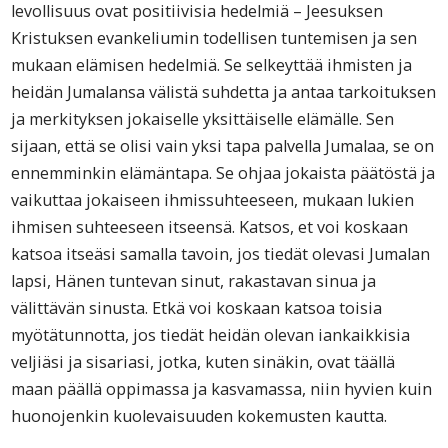
levollisuus ovat positiivisia hedelmiä – Jeesuksen
Kristuksen evankeliumin todellisen tuntemisen ja sen
mukaan elämisen hedelmiä. Se selkeyttää ihmisten ja
heidän Jumalansa välistä suhdetta ja antaa tarkoituksen
ja merkityksen jokaiselle yksittäiselle elämälle. Sen
sijaan, että se olisi vain yksi tapa palvella Jumalaa, se on
ennemminkin elämäntapa. Se ohjaa jokaista päätöstä ja
vaikuttaa jokaiseen ihmissuhteeseen, mukaan lukien
ihmisen suhteeseen itseensä. Katsos, et voi koskaan
katsoa itseäsi samalla tavoin, jos tiedät olevasi Jumalan
lapsi, Hänen tuntevan sinut, rakastavan sinua ja
välittävän sinusta. Etkä voi koskaan katsoa toisia
myötätunnotta, jos tiedät heidän olevan iankaikkisia
veljiäsi ja sisariasi, jotka, kuten sinäkin, ovat täällä
maan päällä oppimassa ja kasvamassa, niin hyvien kuin
huonojenkin kuolevaisuuden kokemusten kautta.