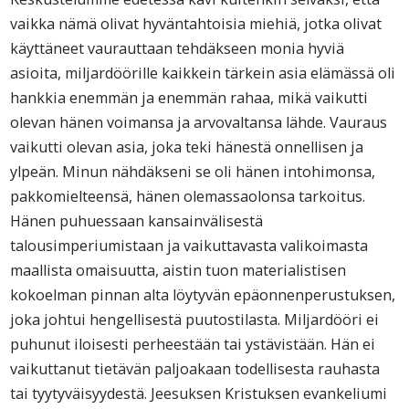
vaikka nämä olivat hyväntahtoisia miehiä, jotka olivat
käyttäneet vaurauttaan tehdäkseen monia hyviä
asioita, miljardöörille kaikkein tärkein asia elämässä oli
hankkia enemmän ja enemmän rahaa, mikä vaikutti
olevan hänen voimansa ja arvovaltansa lähde. Vauraus
vaikutti olevan asia, joka teki hänestä onnellisen ja
ylpeän. Minun nähdäkseni se oli hänen intohimonsa,
pakkomielteensä, hänen olemassaolonsa tarkoitus.
Hänen puhuessaan kansainvälisestä
talousimperiumistaan ja vaikuttavasta valikoimasta
maallista omaisuutta, aistin tuon materialistisen
kokoelman pinnan alta löytyvän epäonnenperustuksen,
joka johtui hengellisestä puutostilasta. Miljardööri ei
puhunut iloisesti perheestään tai ystävistään. Hän ei
vaikuttanut tietävän paljoakaan todellisesta rauhasta
tai tyytyväisyydestä. Jeesuksen Kristuksen evankeliumi