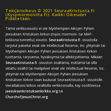
Tekijänoikeus © 2021 SeuraaKristusta.fi
(kysymormonilta.fi). Kaikki Oikeudet
Pidätetään.
Tämä verkkosivusto ei ole Myöhempien Aikojen Pyhien
Jeesuksen Kristuksen kirkon (myös mormoni- tai MAP-
kirkkona tunnettu) sivusto.
SeuraaKristusta.fi
-sivustolla
tarjotut palvelut eivät ole Intellectual Reserve, Inc. yhtymän tai
Myöhempien Aikojen Pyhien Jeesuksen Kristuksen Kirkon
tuottamia, tarjoamia, hyväksymiä tai allekirjoittamia. Mikään
SeuraaKristusta.fi
-sivuston sisältämä, esittämä tai sillä
viitattu sisältö tai mielipiteet eivät ole Intellectual Reserve, Inc.
yhtymän tai Myöhempien Aikojen Pyhien Jeesuksen
Kristuksen Kirkon vaan kuuluvat SeuraaKristusta.fi -sivustolle.
Vieraillaksesi kirkon virallisilla verkkosivuilla, käy osoitteessa
jeesuksenkristuksenkirkko.org
tai
ChurchofJesusChrist.org
.