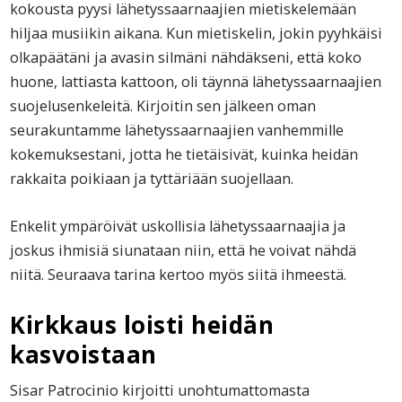
kokousta pyysi lähetyssaarnaajien mietiskelemään
hiljaa musiikin aikana. Kun mietiskelin, jokin pyyhkäisi
olkapäätäni ja avasin silmäni nähdäkseni, että koko
huone, lattiasta kattoon, oli täynnä lähetyssaarnaajien
suojelusenkeleitä. Kirjoitin sen jälkeen oman
seurakuntamme lähetyssaarnaajien vanhemmille
kokemuksestani, jotta he tietäisivät, kuinka heidän
rakkaita poikiaan ja tyttäriään suojellaan.
Enkelit ympäröivät uskollisia lähetyssaarnaajia ja
joskus ihmisiä siunataan niin, että he voivat nähdä
niitä. Seuraava tarina kertoo myös siitä ihmeestä.
Kirkkaus loisti heidän
kasvoistaan
Sisar Patrocinio kirjoitti unohtumattomasta