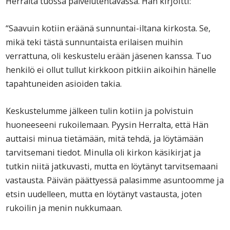
Herralta tuossa palvelutehtävässä. Hän kirjoitti:
“Saavuin kotiin eräänä sunnuntai-iltana kirkosta. Se,
mikä teki tästä sunnuntaista erilaisen muihin
verrattuna, oli keskustelu erään jäsenen kanssa. Tuo
henkilö ei ollut tullut kirkkoon pitkiin aikoihin hänelle
tapahtuneiden asioiden takia.
Keskustelumme jälkeen tulin kotiin ja polvistuin
huoneeseeni rukoilemaan. Pyysin Herralta, että Hän
auttaisi minua tietämään, mitä tehdä, ja löytämään
tarvitsemani tiedot. Minulla oli kirkon käsikirjat ja
tutkin niitä jatkuvasti, mutta en löytänyt tarvitsemaani
vastausta. Päivän päättyessä palasimme asuntoomme ja
etsin uudelleen, mutta en löytänyt vastausta, joten
rukoilin ja menin nukkumaan.