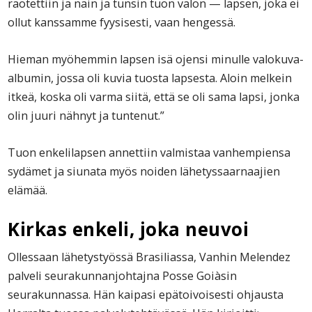
raotettiin ja näin ja tunsin tuon valon — lapsen, joka ei
ollut kanssamme fyysisesti, vaan hengessä.
Hieman myöhemmin lapsen isä ojensi minulle valokuva-
albumin, jossa oli kuvia tuosta lapsesta. Aloin melkein
itkeä, koska oli varma siitä, että se oli sama lapsi, jonka
olin juuri nähnyt ja tuntenut.”
Tuon enkelilapsen annettiin valmistaa vanhempiensa
sydämet ja siunata myös noiden lähetyssaarnaajien
elämää.
Kirkas enkeli, joka neuvoi
Ollessaan lähetystyössä Brasiliassa, Vanhin Melendez
palveli seurakunnanjohtajna Posse Goiàsin
seurakunnassa. Hän kaipasi epätoivoisesti ohjausta