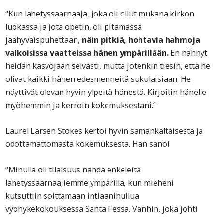
“Kun lähetyssaarnaaja, joka oli ollut mukana kirkon
luokassa ja jota opetin, oli pitämässä
jäähyväispuhettaan,
näin pitkiä, hohtavia hahmoja
valkoisissa vaatteissa hänen ympärillään.
En nähnyt
heidän kasvojaan selvästi, mutta jotenkin tiesin, että he
olivat kaikki hänen edesmenneitä sukulaisiaan. He
näyttivät olevan hyvin ylpeitä hänestä. Kirjoitin hänelle
myöhemmin ja kerroin kokemuksestani.”
Laurel Larsen Stokes kertoi hyvin samankaltaisesta ja
odottamattomasta kokemuksesta. Hän sanoi:
“Minulla oli tilaisuus nähdä enkeleitä
lähetyssaarnaajiemme ympärillä, kun mieheni
kutsuttiin soittamaan intiaanihuilua
vyöhykekokouksessa Santa Fessa. Vanhin, joka johti