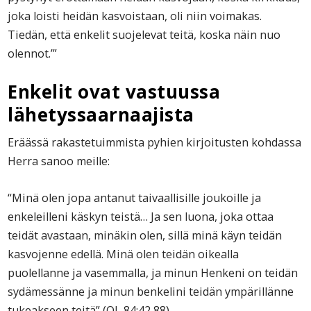
joka loisti heidän kasvoistaan, oli niin voimakas.
Tiedän, että enkelit suojelevat teitä, koska näin nuo
olennot.’”
Enkelit ovat vastuussa
lähetyssaarnaajista
Eräässä rakastetuimmista pyhien kirjoitusten kohdassa
Herra sanoo meille:
“Minä olen jopa antanut taivaallisille joukoille ja
enkeleilleni käskyn teistä… Ja sen luona, joka ottaa
teidät avastaan, minäkin olen, sillä minä käyn teidän
kasvojenne edellä. Minä olen teidän oikealla
puolellanne ja vasemmalla, ja minun Henkeni on teidän
sydämessänne ja minun benkelini teidän ympärillänne
tukeakseen teitä” (OL 84:42,88).