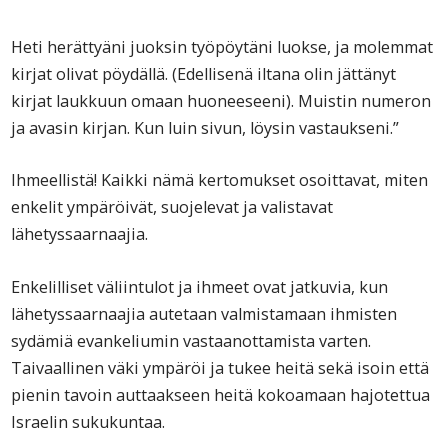
Heti herättyäni juoksin työpöytäni luokse, ja molemmat
kirjat olivat pöydällä. (Edellisenä iltana olin jättänyt
kirjat laukkuun omaan huoneeseeni). Muistin numeron
ja avasin kirjan. Kun luin sivun, löysin vastaukseni.”
Ihmeellistä! Kaikki nämä kertomukset osoittavat, miten
enkelit ympäröivät, suojelevat ja valistavat
lähetyssaarnaajia.
Enkelilliset väliintulot ja ihmeet ovat jatkuvia, kun
lähetyssaarnaajia autetaan valmistamaan ihmisten
sydämiä evankeliumin vastaanottamista varten.
Taivaallinen väki ympäröi ja tukee heitä sekä isoin että
pienin tavoin auttaakseen heitä kokoamaan hajotettua
Israelin sukukuntaa.