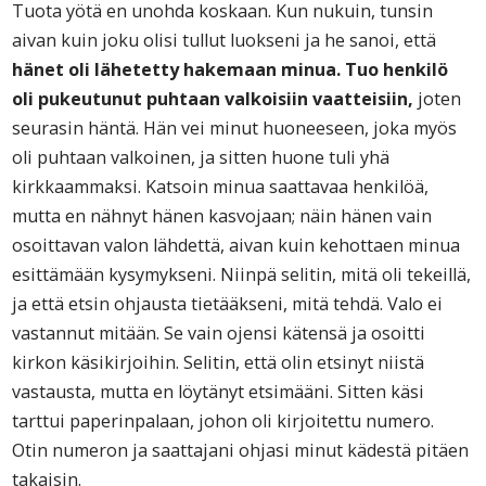
Tuota yötä en unohda koskaan. Kun nukuin, tunsin
aivan kuin joku olisi tullut luokseni ja he sanoi, että
hänet oli lähetetty hakemaan minua. Tuo henkilö
oli pukeutunut puhtaan valkoisiin vaatteisiin,
joten
seurasin häntä. Hän vei minut huoneeseen, joka myös
oli puhtaan valkoinen, ja sitten huone tuli yhä
kirkkaammaksi. Katsoin minua saattavaa henkilöä,
mutta en nähnyt hänen kasvojaan; näin hänen vain
osoittavan valon lähdettä, aivan kuin kehottaen minua
esittämään kysymykseni. Niinpä selitin, mitä oli tekeillä,
ja että etsin ohjausta tietääkseni, mitä tehdä. Valo ei
vastannut mitään. Se vain ojensi kätensä ja osoitti
kirkon käsikirjoihin. Selitin, että olin etsinyt niistä
vastausta, mutta en löytänyt etsimääni. Sitten käsi
tarttui paperinpalaan, johon oli kirjoitettu numero.
Otin numeron ja saattajani ohjasi minut kädestä pitäen
takaisin.