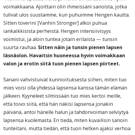
voimakkaana. Ajoittain olin ihmeissäni sanoista, jotka
tulivat ulos suustamme, kun puhuimme Hengen kautta.
Sitten toverini [Vanhin Stronger] alkoi puhua
iankaikkisista perheistä. Hengen intensiivisyys
voimistui, ja aloin tuntea jotain erilaista — tunsin
suurta rauhaa.
Sitten näin ja tunsin pienen lapsen
läsnäolon. Havaitsin huoneessa hyvin voimakkaan
valon ja erotin siitä tuon pienen lapsen piirteet.
Sanani vahvistuivat kunnioituksesta siihen, miten tuo
mies voisi olla yhdessä lapsensa kanssa tämän elämän
jälkeen. Kyyneleet silmissään tuo mies kertoi meille,
että toivo siitä, että hän näkisi lapsensa jonakin
päivänä, antoi hänelle halun ja tahdonvoiman selviytyä
lapsensa kuolemasta. En tiedä, miten kuvailisin sanoin
tunteitani, mutta tiedän, että tuon hetken ajaksi verhoa