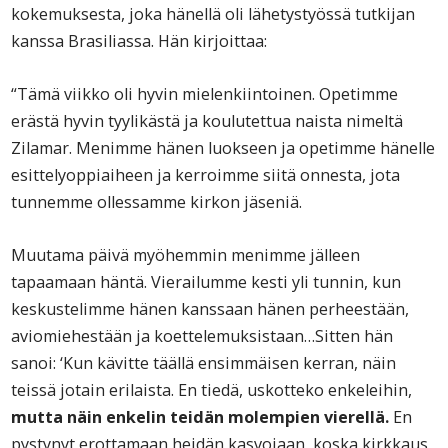
kokemuksesta, joka hänellä oli lähetystyössä tutkijan
kanssa Brasiliassa. Hän kirjoittaa:
“Tämä viikko oli hyvin mielenkiintoinen. Opetimme
erästä hyvin tyylikästä ja koulutettua naista nimeltä
Zilamar. Menimme hänen luokseen ja opetimme hänelle
esittelyoppiaiheen ja kerroimme siitä onnesta, jota
tunnemme ollessamme kirkon jäseniä.
Muutama päivä myöhemmin menimme jälleen
tapaamaan häntä. Vierailumme kesti yli tunnin, kun
keskustelimme hänen kanssaan hänen perheestään,
aviomiehestään ja koettelemuksistaan…Sitten hän
sanoi: ‘Kun kävitte täällä ensimmäisen kerran, näin
teissä jotain erilaista. En tiedä, uskotteko enkeleihin,
mutta näin enkelin teidän molempien vierellä.
En
pystynyt erottamaan heidän kasvojaan, koska kirkkaus,