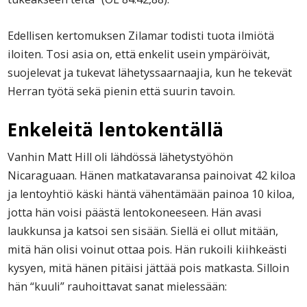
Edellisen kertomuksen Zilamar todisti tuota ilmiötä
iloiten. Tosi asia on, että enkelit usein ympäröivät,
suojelevat ja tukevat lähetyssaarnaajia, kun he tekevät
Herran työtä sekä pienin että suurin tavoin.
Enkeleitä lentokentällä
Vanhin Matt Hill oli lähdössä lähetystyöhön
Nicaraguaan. Hänen matkatavaransa painoivat 42 kiloa
ja lentoyhtiö käski häntä vähentämään painoa 10 kiloa,
jotta hän voisi päästä lentokoneeseen. Hän avasi
laukkunsa ja katsoi sen sisään. Siellä ei ollut mitään,
mitä hän olisi voinut ottaa pois. Hän rukoili kiihkeästi
kysyen, mitä hänen pitäisi jättää pois matkasta. Silloin
hän “kuuli” rauhoittavat sanat mielessään: