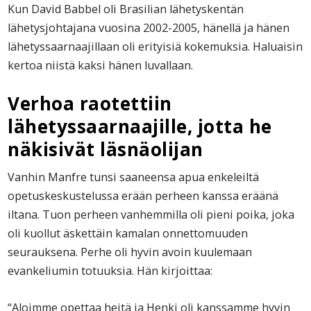
Kun David Babbel oli Brasilian lähetyskentän
lähetysjohtajana vuosina 2002-2005, hänellä ja hänen
lähetyssaarnaajillaan oli erityisiä kokemuksia. Haluaisin
kertoa niistä kaksi hänen luvallaan.
Verhoa raotettiin
lähetyssaarnaajille, jotta he
näkisivät läsnäolijan
Vanhin Manfre tunsi saaneensa apua enkeleiltä
opetuskeskustelussa erään perheen kanssa eräänä
iltana. Tuon perheen vanhemmilla oli pieni poika, joka
oli kuollut äskettäin kamalan onnettomuuden
seurauksena. Perhe oli hyvin avoin kuulemaan
evankeliumin totuuksia. Hän kirjoittaa:
“Aloimme opettaa heitä ja Henki oli kanssamme hyvin