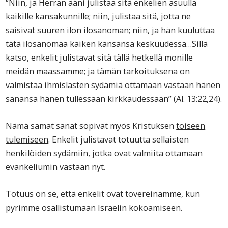
“Niin, ja Herran ääni julistaa sitä enkelien asuulla
kaikille kansakunnille; niin, julistaa sitä, jotta ne
saisivat suuren ilon ilosanoman; niin, ja hän kuuluttaa
tätä ilosanomaa kaiken kansansa keskuudessa…Sillä
katso, enkelit julistavat sitä tällä hetkellä monille
meidän maassamme; ja tämän tarkoituksena on
valmistaa ihmislasten sydämiä ottamaan vastaan hänen
sanansa hänen tullessaan kirkkaudessaan” (Al. 13:22,24).
Nämä samat sanat sopivat myös Kristuksen
toiseen
tulemiseen
. Enkelit julistavat totuutta sellaisten
henkilöiden sydämiin, jotka ovat valmiita ottamaan
evankeliumin vastaan nyt.
Totuus on se, että enkelit ovat tovereinamme, kun
pyrimme osallistumaan Israelin kokoamiseen.