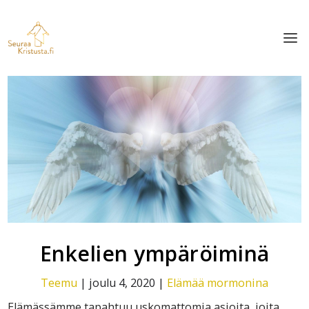
Enkelien ympäröiminä
Teemu
|
joulu 4, 2020
|
Elämää mormonina
Elämässämme tapahtuu uskomattomia asioita, joita