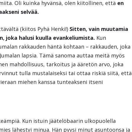
iita. Oli kuinka hyvänsä, olen kiitollinen, että
en
aakseni selvää.
ttävältä (kiitos Pyhä Henki!)
Sitten, vain muutamia
 joka halusi kuulla evankeliumista.
Kun
Jumalan rakkauden häntä kohtaan – rakkauden, joka
e Jumalan lapsia. Tämä sanoma auttaa meitä myös
nen mahdollisuus, tarkoitus ja ääretön arvo, joka
vinnut tulla mustalaiseksi tai ottaa riskiä siitä, että
vieraan miehen kanssa tunteakseni itseni
lkeämpiä. Kun istuin jäätelöbaarin ulkopuolella
 mies lähestyi minua. Hän pyysi minut asuntoonsa ja