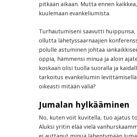
pitkään aikaan. Mutta ennen kaikkea, 
kuulemaan evankeliumista.
Turhautumiseni saavutti huippunsa,
ollutta lähetyssaarnaajien konferenssi
polulle astuminen johtaa iankaikkisee
oppia, hämmensi minua ja aloin ajatel
koskaan olisi tuolla suoralla ja kaida
tarkoitus evankeliumin levittämisellä t
oikeasti mitään väliä?
Jumalan hylkääminen
No, kuten voit kuvitella, tuo ajatus 
Aluksi yritin elää vielä vanhurskaamm
ei auttanut minua lähentymään Jumalaa