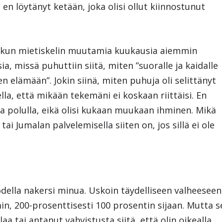
en löytänyt ketään, joka olisi ollut kiinnostunut
 kun mietiskelin muutamia kuukausia aiemmin
a, missä puhuttiin siitä, miten ”suoralle ja kaidalle
n elämään”. Jokin siinä, miten puhuja oli selittänyt
la, että mikään tekemäni ei koskaan riittäisi. En
lla polulla, eikä olisi kukaan muukaan ihminen. Mikä
ai Jumalan palvelemisella siiten on, jos sillä ei ole
todella nakersi minua. Uskoin täydelliseen valheeseen
in, 200-prosenttisesti 100 prosentin sijaan. Mutta s
 tai antanut vahvistusta siitä, että olin oikealla