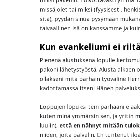
miksi pakenin. Toivottavasti ymmärrä
missä olet tai miksi (fyysisesti, henkis
sitä), pyydän sinua pysymään mukana 
taivaallinen Isä on kanssamme ja ku
Kun evankeliumi ei riit
Pienenä alustuksena lopulle kertomuk
pakoni lähetystyöstä. Alusta alkaen o
ollakseni mitä parhain työväline Herr
kadottamassa itseni Hänen palvelukse
Loppujen lopuksi tein parhaani elää
kuten minä ymmärsin sen, ja yritin 
luulin),
että en nähnyt mitään tulok
niiden, joita palvelin. En tuntenut i