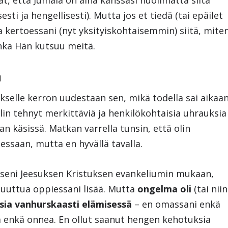
t, että Jumala on aina kanssasi huolimatta siitä
esti ja hengellisesti). Mutta jos et tiedä (tai epäilet
kertoessani (nyt yksityiskohtaisemmin) siitä, mite
inka Hän kutsuu meitä.
ä
selle kerron uudestaan sen, mikä todella sai aikaa
lin tehnyt merkittäviä ja henkilökohtaisia uhrauksia
an käsissä. Matkan varrella tunsin, että olin
ssaan, mutta en hyvällä tavalla.
kseni Jeesuksen Kristuksen evankeliumin mukaan,
muuttua oppiessani lisää. Mutta
ongelma oli
(tai niin
sia vanhurskaasti elämisessä
– en omassani enkä
loa enkä onnea. En ollut saanut hengen kehotuksia