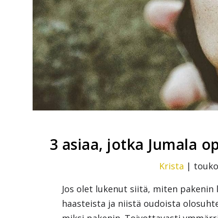
3 asiaa, jotka Jumala o
Krista
|
touko
Jos olet lukenut siitä, miten pakenin
haasteista ja niistä oudoista olosuhte