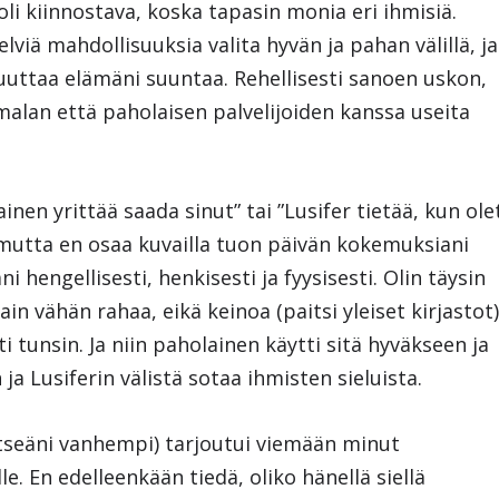
oli kiinnostava, koska tapasin monia eri ihmisiä.
elviä mahdollisuuksia valita hyvän ja pahan välillä, ja
uuttaa elämäni suuntaa. Rehellisesti sanoen uskon,
malan että paholaisen palvelijoiden kanssa useita
inen yrittää saada sinut” tai ”Lusifer tietää, kun ole
, mutta en osaa kuvailla tuon päivän kokemuksiani
i hengellisesti, henkisesti ja fyysisesti. Olin täysin
ain vähän rahaa, eikä keinoa (paitsi yleiset kirjastot
ti tunsin. Ja niin paholainen käytti sitä hyväkseen ja
 ja Lusiferin välistä sotaa ihmisten sieluista.
itseäni vanhempi) tarjoutui viemään minut
le. En edelleenkään tiedä, oliko hänellä siellä