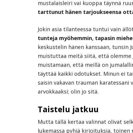
mustalaisleiri vai kuoppa täynnä ruum
tarttunut hänen tarjoukseensa ott
Jokin asia tilanteessa tuntui vain ällö
tunteja myöhemmin, tapasin miehen,
keskustelin hänen kanssaan, tunsin 
muistuttaa meitä siitä, että olemm
muistamaan, että meillä on jumalalli
täyttää kaikki odotukset. Minun ei tar
saisin vakavan trauman karatessani 
arvokkaaksi; olin jo sitä.
Taistelu jatkuu
Mutta tällä kertaa valinnat olivat se
lukemassa pyhiä kirjoituksia, toinen