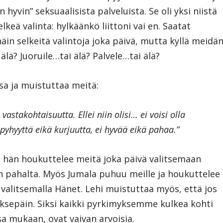
hyvin” seksuaalisista palveluista. Se oli yksi niistä
lkeä valinta: hylkäänkö liittoni vai en. Saatat
 näin selkeitä valintoja joka päivä, mutta kyllä meidä
älä? Juoruile…tai älä? Palvele…tai älä?
ssa ja muistuttaa meitä:
vastakohtaisuutta. Ellei niin olisi… ei voisi olla
yhyyttä eikä kurjuutta, ei hyvää eikä pahaa.”
a hän houkuttelee meitä joka päivä valitsemaan
in pahalta. Myös Jumala puhuu meille ja houkuttelee
litsemalla Hänet. Lehi muistuttaa myös, että jos
sepäin. Siksi kaikki pyrkimyksemme kulkea kohti
a mukaan, ovat vaivan arvoisia.