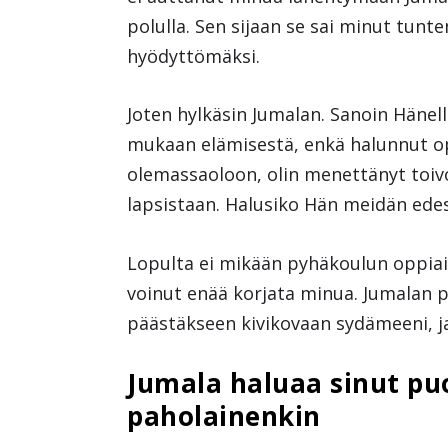
polulla. Sen sijaan se sai minut tunt
hyödyttömäksi.
Joten hylkäsin Jumalan. Sanoin Hänel
mukaan elämisestä, enkä halunnut op
olemassaoloon, olin menettänyt toivon
lapsistaan. Halusiko Hän meidän ede
Lopulta ei mikään pyhäkoulun oppiaihe
voinut enää korjata minua. Jumalan pi
päästäkseen kivikovaan sydämeeni, ja
Jumala haluaa sinut puo
paholainenkin