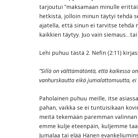
tarjoutui ”maksamaan minulle erittäin 
hetkistä, jolloin minun täytyi tehdä se
ajatella, että sinun ei tarvitse tehdä
kaikkien täytyy. Juo vain siemaus…tai 
Lehi puhuu tästä 2. Nefin (2:11) kirja
”Sillä on välttämätöntä, että kaikessa on 
vanhurskautta eikä jumalattomuutta, ei p
Paholainen puhuu meille, itse asiass
pahan, vaikka se ei tuntuisikaan kov
meitä tekemään paremman valinnan va
emme kulje eteenpäin, kuljemme taak
Jumalaa tai elää Hänen evankeliumins