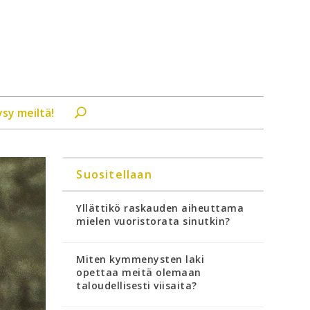
ysy meiltä!
Suositellaan
Yllättikö raskauden aiheuttama
mielen vuoristorata sinutkin?
Miten kymmenysten laki
opettaa meitä olemaan
taloudellisesti viisaita?