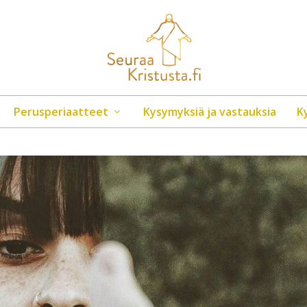
Perusperiaatteet
Kysymyksiä ja vastauksia
K