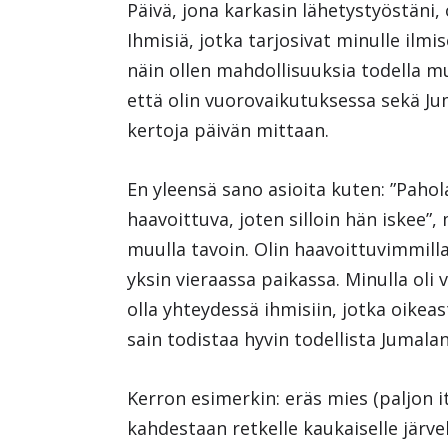
Päivä, jona karkasin lähetystyöstäni, 
Ihmisiä, jotka tarjosivat minulle ilmis
näin ollen mahdollisuuksia todella m
että olin vuorovaikutuksessa sekä Ju
kertoja päivän mittaan.
En yleensä sano asioita kuten: ”Pahola
haavoittuva, joten silloin hän iskee”
muulla tavoin. Olin haavoittuvimmillan
yksin vieraassa paikassa. Minulla oli v
olla yhteydessä ihmisiin, jotka oikeas
sain todistaa hyvin todellista Jumalan
Kerron esimerkin: eräs mies (paljon 
kahdestaan retkelle kaukaiselle järvel