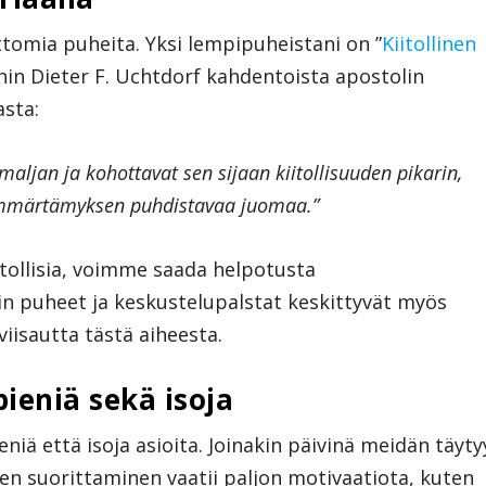
tomia puheita. Yksi lempipuheistani on ”
Kiitollinen
nhin Dieter F. Uchtdorf kahdentoista apostolin
asta:
maljan ja kohottavat sen sijaan kiitollisuuden pikarin,
 ymmärtämyksen puhdistavaa juomaa.”
itollisia, voimme saada helpotusta
 puheet ja keskustelupalstat keskittyvät myös
iisautta tästä aiheesta.
pieniä sekä isoja
niä että isoja asioita. Joinakin päivinä meidän täyty
iden suorittaminen vaatii paljon motivaatiota, kuten