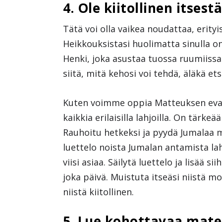
4. Ole kiitollinen itsestä
Tätä voi olla vaikea noudattaa, erit
Heikkouksistasi huolimatta sinulla 
Henki, joka asustaa tuossa ruumiissa o
siitä, mitä kehosi voi tehdä, äläkä ets
Kuten voimme oppia Matteuksen evan
kaikkia erilaisilla lahjoilla. On tärk
Rauhoitu hetkeksi ja pyydä Jumalaa m
luettelo noista Jumalan antamista lahjo
viisi asiaa. Säilytä luettelo ja lisää si
joka päivä. Muistuta itseäsi niistä mo
niistä kiitollinen.
5. Lue kohottavaa mate