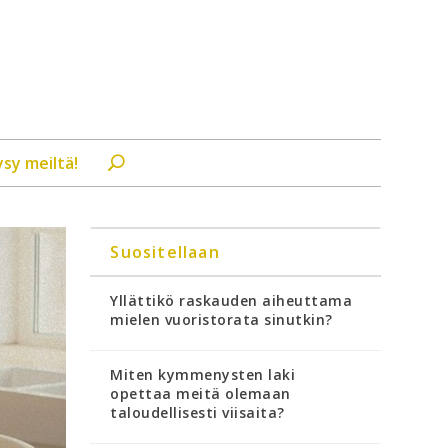
ysy meiltä!
Suositellaan
Yllättikö raskauden aiheuttama
mielen vuoristorata sinutkin?
Miten kymmenysten laki
opettaa meitä olemaan
taloudellisesti viisaita?