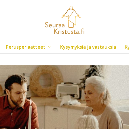
Perusperiaatteet
Kysymyksiä ja vastauksia
K