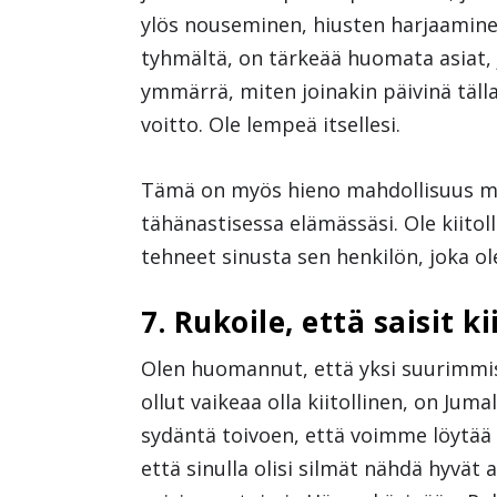
ylös nouseminen, hiusten harjaamine
tyhmältä, on tärkeää huomata asiat, j
ymmärrä, miten joinakin päivinä täll
voitto. Ole lempeä itsellesi.
Tämä on myös hieno mahdollisuus mui
tähänastisessa elämässäsi. Ole kiito
tehneet sinusta sen henkilön, joka olet
7. Rukoile, että saisit 
Olen huomannut, että yksi suurimmist
ollut vaikeaa olla kiitollinen, on Ju
sydäntä toivoen, että voimme löytää li
että sinulla olisi silmät nähdä hyvät