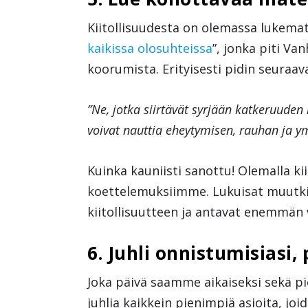
Kiitollisuudesta on olemassa lukemat
kaikissa olosuhteissa
”, jonka piti Va
koorumista. Erityisesti pidin seuraav
”Ne, jotka siirtävät syrjään katkeruuden 
voivat nauttia eheytymisen, rauhan ja
Kuinka kauniisti sanottu! Olemalla ki
koettelemuksiimme. Lukuisat muutkin
kiitollisuutteen ja antavat enemmän v
6. Juhli onnistumisiasi, 
Joka päivä saamme aikaiseksi sekä pie
juhlia kaikkein pienimpiä asioita, jo