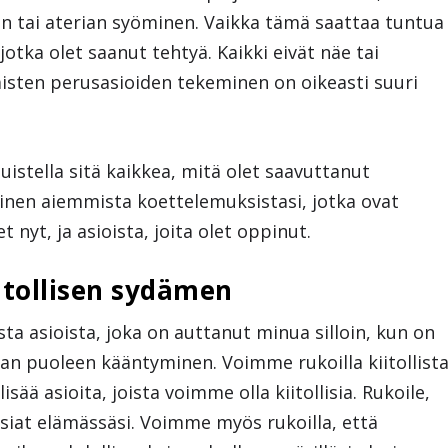
n tai aterian syöminen. Vaikka tämä saattaa tuntua
otka olet saanut tehtyä. Kaikki eivät näe tai
aisten perusasioiden tekeminen on oikeasti suuri
stella sitä kaikkea, mitä olet saavuttanut
llinen aiemmista koettelemuksistasi, jotka ovat
 nyt, ja asioista, joita olet oppinut.
kiitollisen sydämen
a asioista, joka on auttanut minua silloin, kun on
malan puoleen kääntyminen. Voimme rukoilla kiitollist
sää asioita, joista voimme olla kiitollisia. Rukoile,
 asiat elämässäsi. Voimme myös rukoilla, että