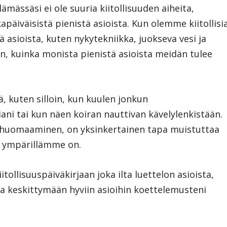
ämässäsi ei ole suuria kiitollisuuden aiheita,
apäiväisistä pienistä asioista. Kun olemme kiitollisi
 asioista, kuten nykytekniikka, juokseva vesi ja
n, kuinka monista pienistä asioista meidän tulee
ä, kuten silloin, kun kuulen jonkun
ani tai kun näen koiran nauttivan kävelylenkistään.
n huomaaminen, on yksinkertainen tapa muistuttaa
a ympärillämme on.
itollisuuspäiväkirjaan joka ilta luettelon asioista,
nua keskittymään hyviin asioihin koettelemusteni