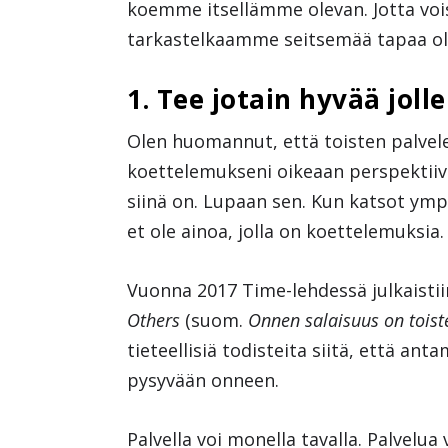
koemme itsellämme olevan. Jotta voi
tarkastelkaamme seitsemää tapaa olla
1. Tee jotain hyvää jolle
Olen huomannut, että toisten palve
koettelemukseni oikeaan perspektiivii
siinä on. Lupaan sen. Kun katsot ymp
et ole ainoa, jolla on koettelemuksia.
Vuonna 2017 Time-lehdessä julkaistii
Others
(suom.
Onnen salaisuus on tois
tieteellisiä todisteita siitä, että an
pysyvään onneen.
Palvella voi monella tavalla. Palvelua 