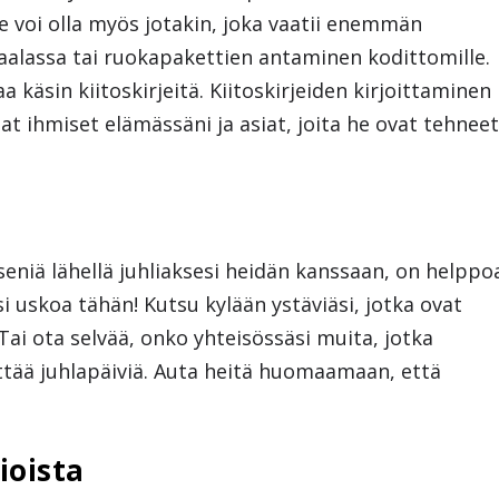
 Se voi olla myös jotakin, joka vaatii enemmän
raalassa tai ruokapakettien antaminen kodittomille.
a käsin kiitoskirjeitä. Kiitoskirjeiden kirjoittaminen
 ihmiset elämässäni ja asiat, joita he ovat tehnee
seniä lähellä juhliaksesi heidän kanssaan, on helppo
esi uskoa tähän! Kutsu kylään ystäviäsi, jotka ovat
 Tai ota selvää, onko yhteisössäsi muita, jotka
ttää juhlapäiviä. Auta heitä huomaamaan, että
ioista