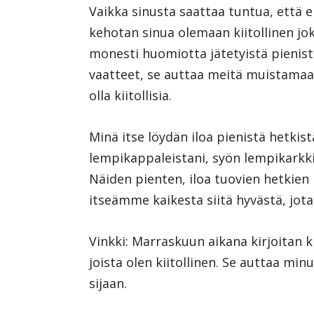
Vaikka sinusta saattaa tuntua, että el
kehotan sinua olemaan kiitollinen jok
monesti huomiotta jätetyistä pienistä
vaatteet, se auttaa meitä muistamaa
olla kiitollisia.
Minä itse löydän iloa pienistä hetkist
lempikappaleistani, syön lempikarkki
Näiden pienten, iloa tuovien hetkie
itseämme kaikesta siitä hyvästä, jot
Vinkki: Marraskuun aikana kirjoitan ki
joista olen kiitollinen. Se auttaa mi
sijaan.