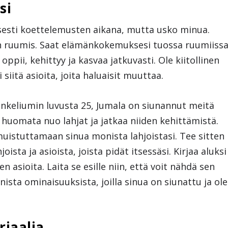
si
yisesti koettelemusten aikana, mutta usko minua.
on ruumis. Saat elämänkokemuksesi tuossa ruumiissa
ppii, kehittyy ja kasvaa jatkuvasti. Ole kiitollinen
i siitä asioita, joita haluaisit muuttaa.
keliumin luvusta 25, Jumala on siunannut meitä
eää huomata nuo lahjat ja jatkaa niiden kehittämistä.
uistuttamaan sinua monista lahjoistasi. Tee sitten
ista ja asioista, joista pidät itsessäsi. Kirjaa aluksi
ihen asioita. Laita se esille niin, että voit nähdä sen
nista ominaisuuksista, joilla sinua on siunattu ja ole
riaalia