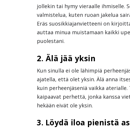
jollekin tai hymy vieraalle ihmiselle.
valmistelua, kuten ruoan jakelua sai
Eräs suosikkiajanvietteeni on kirjoitta
auttaa minua muistamaan kaikki upeat
puolestani.
2. Älä jää yksin
Kun sinulla ei ole lähimpiä perheenjä
ajatella, että olet yksin. Älä anna its
kuin perheenjäseniä vaikka aterialle.
kaipaavat perhettä, jonka kanssa vie
hekään eivät ole yksin.
3. Löydä iloa pienistä as