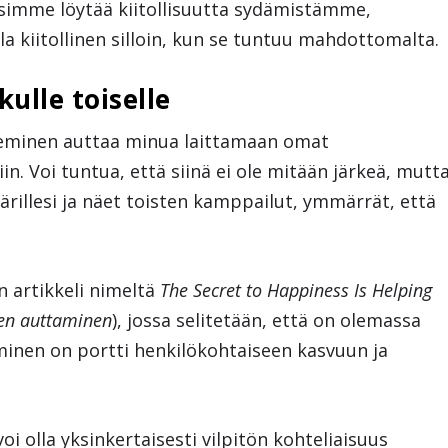
simme löytää kiitollisuutta sydämistämme,
 kiitollinen silloin, kun se tuntuu mahdottomalta.
kulle toiselle
leminen auttaa minua laittamaan omat
n. Voi tuntua, että siinä ei ole mitään järkeä, mutt
ärillesi ja näet toisten kamppailut, ymmärrät, että
n artikkeli nimeltä
The Secret to Happiness Is Helping
ten auttaminen
), jossa selitetään, että on olemassa
taminen on portti henkilökohtaiseen kasvuun ja
voi olla yksinkertaisesti vilpitön kohteliaisuus