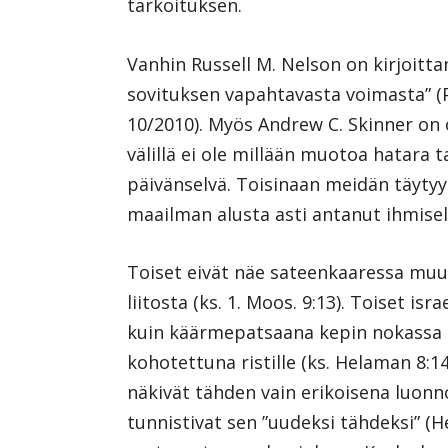
tarkoituksen.
Vanhin Russell M. Nelson on kirjoitta
sovituksen vapahtavasta voimasta” (P
10/2010). Myös Andrew C. Skinner on 
välillä ei ole millään muotoa hatara 
päivänselvä. Toisinaan meidän täytyy 
maailman alusta asti antanut ihmisel
Toiset eivät näe sateenkaaressa muut
liitosta (ks. 1. Moos. 9:13). Toiset i
kuin käärmepatsaana kepin nokassa (ks
kohotettuna ristille (ks. Helaman 8:1
näkivät tähden vain erikoisena luonno
tunnistivat sen ”uudeksi tähdeksi” (H