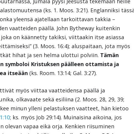
uutarhassa, Jumala pyysi Jeesusta tekemään heille
lastomuutensa (ks. 1. Moos. 3:21). Englanniksi täss
onka yleensä ajatellaan tarkoittavan takkia –
den vaatteiden päällä. John Bytheway kuitenkin
joka on käännetty takiksi, viittaakin itse asiassa
ttämiseksi” (3. Moos. 16:4); aluspaitaan, jota myös
itkät hihat ja sen helma ulottui polviin.
Tämän
n symboloi Kristuksen päälleen ottamista ja
ea itseään
(ks. Room. 13:14; Gal. 3:27).
tivät myös viittaa vaatteidensa päällä ja
ika, olkavaate sekä esiliina (2. Moos. 28, 29, 39;
 pukee minun ylleni pelastuksen vaatteet, hän kietoo
61:10
; ks. myös Job 29:14). Muinaisina aikoina, jos
nen olevan vapaa eikä orja. Kenkien riisuminen