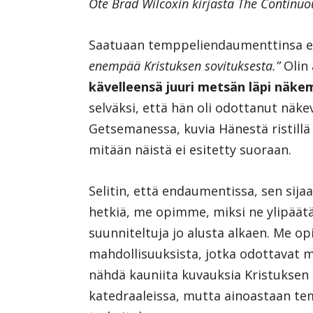
Ote Brad Wilcoxin kirjasta The Continuo
Saatuaan temppeliendaumenttinsa er
enempää Kristuksen sovituksesta.”
Olin 
kävelleensä juuri metsän läpi näke
selväksi, että hän oli odottanut näk
Getsemanessa, kuvia Hänestä ristillä 
mitään näistä ei esitetty suoraan.
Selitin, että endaumentissa, sen sij
hetkiä, me opimme, miksi ne ylipäät
suunniteltuja jo alusta alkaen. Me 
mahdollisuuksista, jotka odottavat m
nähdä kauniita kuvauksia Kristuksen k
katedraaleissa, mutta ainoastaan te