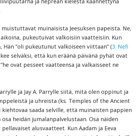
iivipuutarha ja heprean kielestä käännettynä
.
 muistuttavat muinaisista Jeesuksen papeista. Ne,
ikoina, pukeutuivat valkoisiin vaatteisiin. Kun
, Hän ”oli pukeutunut valkoiseen viittaan” (
3. Nefi
kee selväksi, että kun eräänä päivänä pyhät ovat
ä ”he ovat pesseet vaatteensa ja valkaisseet ne
rylle ja Jay A. Parrylle siitä, mitä olen oppinut ja
mppeleistä ja uhreista (ks. Temples of the Ancient
kiehtovaa saada selville, että muinaisten pappien
n osa heidän jumalanpalvelustaan. Osa näiden
t pellavaiset alusvaatteet. Kun Aadam ja Eeva