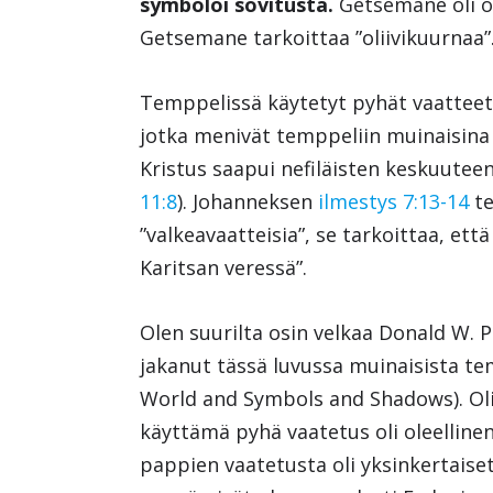
symboloi sovitusta.
Getsemane oli ol
Getsemane tarkoittaa ”oliivikuurnaa”
Temppelissä käytetyt pyhät vaatteet
jotka menivät temppeliin muinaisina a
Kristus saapui nefiläisten keskuuteen
11:8
). Johanneksen
ilmestys 7:13-14
te
”valkeavaatteisia”, se tarkoittaa, ett
Karitsan veressä”.
Olen suurilta osin velkaa Donald W. Par
jakanut tässä luvussa muinaisista te
World and Symbols and Shadows). Oli 
käyttämä pyhä vaatetus oli oleelline
pappien vaatetusta oli yksinkertaise