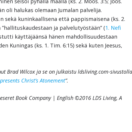
inen seisoi pyhällä maalla (ks. 2. Moos. 3:5; Joos.
hän oli halukas olemaan Jumalan palvelija.
an sekä kuninkaallisena että pappismaisena (ks. 2.
n ”hallituskaudestaan ja palvelutyöstään” (
1. Nefi
istutti käyttäjäänsä hänen mahdollisuudestaan
den Kuningas (ks. 1. Tim. 6:15) sekä kuten Jeesus,
ut Brad Wilcox ja se on julkaistu ldsliving.com-sivustoll
resents Christ’s Atonement
”.
Deseret Book Company | English ©2016 LDS Living, A