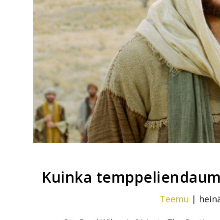
Kuinka temppeliendaume
Teemu
|
heinä