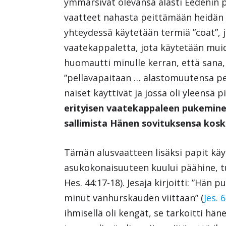
ymmärsivät olevansa alasti Eedenin p
vaatteet nahasta peittämään heidän a
yhteydessä käytetään termiä ”coat”, j
vaatekappaletta, jota käytetään mui
huomautti minulle kerran, että sana, 
”pellavapaitaan … alastomuutensa pei
naiset käyttivät ja jossa oli yleensä p
erityisen vaatekappaleen pukemine
sallimista Hänen sovituksensa kosk
Tämän alusvaatteen lisäksi papit käyt
asukokonaisuuteen kuului päähine, tun
Hes. 44:17-18). Jesaja kirjoitti: ”Hän
minut vanhurskauden viittaan” (
Jes. 
ihmisellä oli kengät, se tarkoitti hä