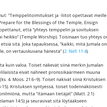
nut: ”Temppelitoimitukset ja -liitot opettavat meille
repare for the Blessings of the Temple, Ensign
opettanut, että ”yhteys temppelin ja sovituksen
tai heikko” (Temple Worship). Toisinaan tuo yhteys o
etsiä sitä. Joka tapauksessa, ”kaikki, mitä Jumala on
le, on vertauskuvana hänestä” (
2. Nefi 11:4
).
a kuin valoa. Toiset näkevät siinä merkin Jumalan
sraelilaisista eivät nähneet pronssikäärmeen muuna
. 4. Moos. 21:6–9). Toiset näkivät siinä Kristuksen
4-15). Kristuksen syntyessä, toiset todennäköisesti
nilmiönä, mutta ”itämaan tietäjät” (Matt. 2:1)
elaman 14:5) ja seurasivat sitä löytääkseen