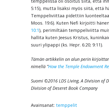
temppelissä oli osoitus siitä, että ihm
5:15), mutta lisäksi myös siitä, että 
Temppeliviittaa pidettiin luonteelta
Moos. 19:6). Kuten Nefi kirjoitti häne
10:1
), perimiltään temppeliviitta mu
hallita kuten Jeesus Kristus, kuninkai
suuri ylipappi (ks. Hepr. 6:20; 9:11).
Tämän artikkelin on alun perin kirjoittan
nimellä ”
How the Temple Endowment Rep
Suomi ©2016 LDS Living, A Division of 
Division of Deseret Book Company
Avainsanat:
temppelit