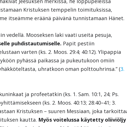
näkivät Jeesuksen merkissä, he loppupeleissä
istamaan Kristuksen temppelin toimituksissa,
mme itseämme eräänä päivänä tunnistamaan Hänet.
n vedellä. Mooseksen laki vaati useita pesuja,
elle puhdistautumiselle.
Papit pestiin
ustaan varten (ks. 2. Moos. 29:4; 40:12). Ylipappia
eytyköön pyhässä paikassa ja pukeutukoon omiin
pyhäkköteltasta, uhratkoon oman polttouhrinsa.” (
3.
 kuninkaat ja profeetatkin (ks. 1. Sam. 10:1, 24; Ps.
yhittämisekseen (ks. 2. Moos. 40:13; 28:40–41; 3.
oastaan Kristuksen – suuren Messiaan, joka tarkoitta
ovituksen kautta.
Myös voitelussa käytetty oliiviöljy