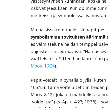
vastasyntyneen kuninkaan. Koska he 
näkivät Jeesuksen. Kun opimme tunn
merkeissä ja symboleissa, valmista
Muinaisissa temppeleissä papit pestii
symbolismina sovituksen äärimmäis
esivalmisteluna heidän temppelipalvel
ohjeistettiin seuraavasti: ”Hän pes
vaatteisiinsa. Sitten hän lähteköön 
Moos. 16:24
).
Papit voideltiin pyhällä öljyllä, kuten
105:15). Tämä voitelu tehtiin heidän p
Moos. 8:12), joka oli mahdollista ain
”voideltua” (ks. Ap. t. 4:27; 10:38) – s