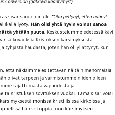
us Conversion (”Jatkuva kääntymys”).
äs sisar sanoi minulle:
”Olin pettynyt, etten nähnyt
ällikällä lyöty.
Hän olisi yhtä hyvin voinut sanoa
mättä yhtään puuta.
Keskustelumme edetessä kävi
evänsä kuvauksia Kristuksen kärsimyksestä
ja tyhjästä haudasta, joten hän oli yllättynyt, kun
aan, että näkisimme esitettävän näitä nimenomaisia
ään olivat tarpeen ja varmistumme niiden olleen
opimme rajattomasta vapaudesta ja
eitä Kristuksen sovituksen vuoksi. Tämä sisar voisi
ärsimyksestä monissa kristillisissä kirkoissa ja
mppelissä hän voi oppia tuon kärsimyksen