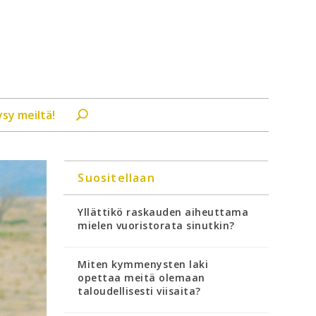
ysy meiltä!
Suositellaan
Yllättikö raskauden aiheuttama
mielen vuoristorata sinutkin?
Miten kymmenysten laki
opettaa meitä olemaan
taloudellisesti viisaita?