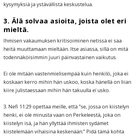
kysymyksiä ja ystävällistä keskustelua.
3. Älä solvaa asioita, joista olet eri
mieltä.
Ihmisen vakaumuksen kritisoiminen netissä ei saa
heitä muuttamaan mieltään. Itse asiassa, sillä on mitä
todennäköisimmin juuri päinvastainen vaikutus.
Ei ole mitään vastenmielisempää kuin henkilö, joka ei
koskaan kerro mihin hän uskoo, koska hänellä on liian
kiire julistaessaan mihin hän takuulla
ei
usko.
3. Nefi 11:29 opettaa meille, että ”se, jossa on kiistelyn
henki, ei ole minusta vaan on Perkeleestä, joka on
kiistelyn isä, ja hän yllyttää ihmisten sydämet
kiistelemään vihaisina keskenään.” Pidä tämä kohta