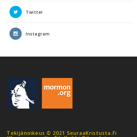
Twitter
Instagram
Tekijänoikeus © 2021 SeuraaKristusta.fi