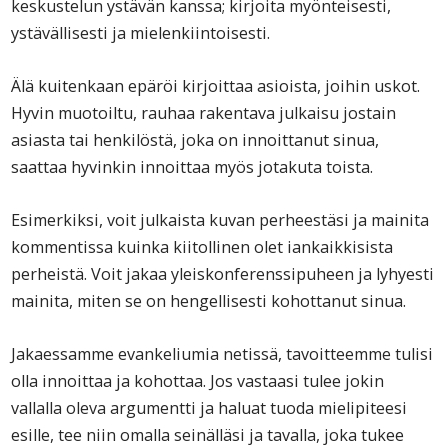
keskustelun ystävän kanssa; kirjoita myönteisesti,
ystävällisesti ja mielenkiintoisesti.
Älä kuitenkaan epäröi kirjoittaa asioista, joihin uskot.
Hyvin muotoiltu, rauhaa rakentava julkaisu jostain
asiasta tai henkilöstä, joka on innoittanut sinua,
saattaa hyvinkin innoittaa myös jotakuta toista.
Esimerkiksi, voit julkaista kuvan perheestäsi ja mainita
kommentissa kuinka kiitollinen olet iankaikkisista
perheistä. Voit jakaa yleiskonferenssipuheen ja lyhyesti
mainita, miten se on hengellisesti kohottanut sinua.
Jakaessamme evankeliumia netissä, tavoitteemme tulisi
olla innoittaa ja kohottaa. Jos vastaasi tulee jokin
vallalla oleva argumentti ja haluat tuoda mielipiteesi
esille, tee niin omalla seinälläsi ja tavalla, joka tukee