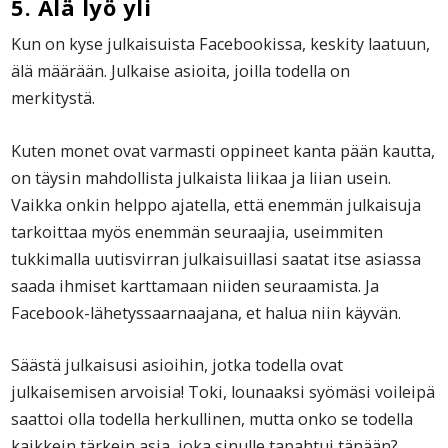
5. Älä lyö yli
Kun on kyse julkaisuista Facebookissa, keskity laatuun,
älä määrään. Julkaise asioita, joilla todella on
merkitystä.
Kuten monet ovat varmasti oppineet kanta pään kautta,
on täysin mahdollista julkaista liikaa ja liian usein.
Vaikka onkin helppo ajatella, että enemmän julkaisuja
tarkoittaa myös enemmän seuraajia, useimmiten
tukkimalla uutisvirran julkaisuillasi saatat itse asiassa
saada ihmiset karttamaan niiden seuraamista. Ja
Facebook-lähetyssaarnaajana, et halua niin käyvän.
Säästä julkaisusi asioihin, jotka todella ovat
julkaisemisen arvoisia! Toki, lounaaksi syömäsi voileipä
saattoi olla todella herkullinen, mutta onko se todella
kaikkein tärkein asia, joka sinulle tapahtui tänään?