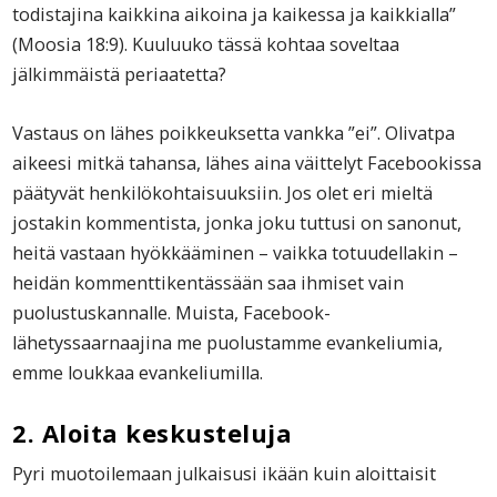
todistajina kaikkina aikoina ja kaikessa ja kaikkialla”
(Moosia 18:9). Kuuluuko tässä kohtaa soveltaa
jälkimmäistä periaatetta?
Vastaus on lähes poikkeuksetta vankka ”ei”. Olivatpa
aikeesi mitkä tahansa, lähes aina väittelyt Facebookissa
päätyvät henkilökohtaisuuksiin. Jos olet eri mieltä
jostakin kommentista, jonka joku tuttusi on sanonut,
heitä vastaan hyökkääminen – vaikka totuudellakin –
heidän kommenttikentässään saa ihmiset vain
puolustuskannalle. Muista, Facebook-
lähetyssaarnaajina me puolustamme evankeliumia,
emme loukkaa evankeliumilla.
2. Aloita keskusteluja
Pyri muotoilemaan julkaisusi ikään kuin aloittaisit