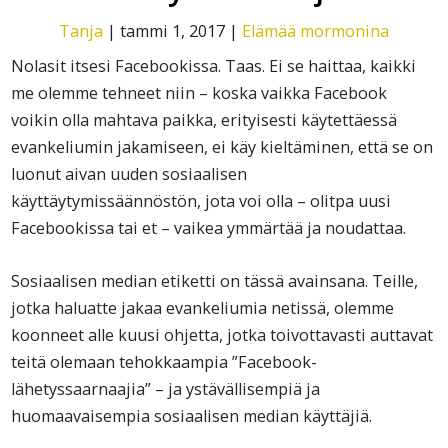
Tanja
|
tammi 1, 2017
|
Elämää mormonina
Nolasit itsesi Facebookissa. Taas. Ei se haittaa, kaikki
me olemme tehneet niin – koska vaikka Facebook
voikin olla mahtava paikka, erityisesti käytettäessä
evankeliumin jakamiseen, ei käy kieltäminen, että se on
luonut aivan uuden sosiaalisen
käyttäytymissäännöstön, jota voi olla – olitpa uusi
Facebookissa tai et – vaikea ymmärtää ja noudattaa.
Sosiaalisen median etiketti on tässä avainsana. Teille,
jotka haluatte jakaa evankeliumia netissä, olemme
koonneet alle kuusi ohjetta, jotka toivottavasti auttavat
teitä olemaan tehokkaampia ”Facebook-
lähetyssaarnaajia” – ja ystävällisempiä ja
huomaavaisempia sosiaalisen median käyttäjiä.