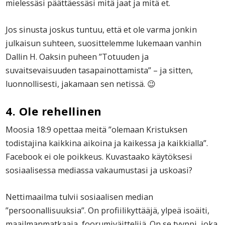
mielessäsi päättäessäsi mitä jaat ja mitä et.
Jos sinusta joskus tuntuu, että et ole varma jonkin
julkaisun suhteen, suosittelemme lukemaan vanhin
Dallin H. Oaksin puheen ”Totuuden ja
suvaitsevaisuuden tasapainottamista” – ja sitten,
luonnollisesti, jakamaan sen netissä. 😉
4. Ole rehellinen
Moosia 18:9 opettaa meitä ”olemaan Kristuksen
todistajina kaikkina aikoina ja kaikessa ja kaikkialla”.
Facebook ei ole poikkeus. Kuvastaako käytöksesi
sosiaalisessa mediassa vakaumustasi ja uskoasi?
Nettimaailma tulvii sosiaalisen median
”persoonallisuuksia”. On profiilikyttääjä, ylpeä isoäiti,
maailmanmatkaaja, foorumiväittelijä. On se tyyppi, joka