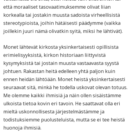
että moraaliset tasovaatimuksemme olivat liian
korkealla tai jostakin muusta sadoista virheellisistä
stereotypioista, joihin hätäisesti päädymme (vaikka
joillekin juuri nämä olivatkin syitä, miksi he lähtivät).
Monet lähtevät kirkosta yksinkertaisesti opillisista
erimielisyyksistä, kirkon historiaan liittyvistä
kysymyksistä tai jostain muusta vastaavasta syystä
johtuen. Rakastan heitä edelleen yhtä paljon kuin
ennen heidän lähtöään. Monet heistä yksinkertaisesti
seuraavat sitä, minkä he todella uskovat olevan totuus.
Me olemme kaikki ihmisiä ja näin ollen sisäistämme
ulkoista tietoa kovin eri tavoin. He saattavat olla eri
mieltä uskonnollisesta järjestelmästämme ja
todistuksiemme puolusteluista, mutta se ei tee heistä
huonoja ihmisiä.