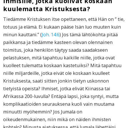
ihmisille, jotka kuolivat koskaan
kuulematta Kristuksesta?
Tiedämme Kristuksen itse opettaneen, että Hän on ” tie,
totuus ja elämä. Ei kukaan pääse Isän luo muuten kuin
minun kauttani.” (
Joh. 14:6
) Jos tämä lähtökohta pitää
paikkansa ja tiedämme kasteen olevan olennainen
toimitus, joka henkilön täytyy saada saadakseen
pelastuksen, mitä tapahtuu kaikille niille, jotka ovat
kuolleet tulematta koskaan kastetuiksi? Mitä tapahtuu
niille miljardeille, jotka eivät ole koskaan kuulleet
Kristuksesta, saati sitten jonkin tietyn uskonnon
tietyistä opeista? Ihmiset, jotka elivät Kiinassa tai
Afrikassa 200-luvulla? Entäpä lapsi, joka syntyi, mutta
komplikaatioiden seurauksena kuoli vain muutama
minuutti myöhemmin? Jos Jumala on
oikeudenmukainen, niin mikä on näiden ihmisten
kohtalo? Minusta ajatuksessa, että Jumala lähettäisi