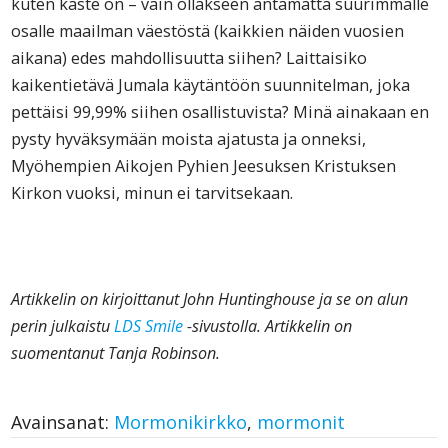
kuten kaste on – vain ollakseen antamatta suurimmalle
osalle maailman väestöstä (kaikkien näiden vuosien
aikana) edes mahdollisuutta siihen? Laittaisiko
kaikentietävä Jumala käytäntöön suunnitelman, joka
pettäisi 99,99% siihen osallistuvista? Minä ainakaan en
pysty hyväksymään moista ajatusta ja onneksi,
Myöhempien Aikojen Pyhien Jeesuksen Kristuksen
Kirkon vuoksi, minun ei tarvitsekaan.
Artikkelin on kirjoittanut John Huntinghouse ja se on alun
perin julkaistu
LDS Smile
-sivustolla. Artikkelin on
suomentanut Tanja Robinson.
Avainsanat:
Mormonikirkko
,
mormonit