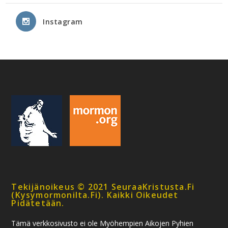
Instagram
Tekijänoikeus © 2021 SeuraaKristusta.fi
(kysymormonilta.fi). Kaikki Oikeudet
Pidätetään.
Tämä verkkosivusto ei ole Myöhempien Aikojen Pyhien