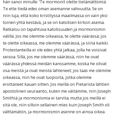
hän sanoi minulle: ’Te mormonit olette tietämättömiä.
Te ette tiedä edes oman asemanne vahvuutta. Se on
niin luja, että koko kristityssä maailmassa on vain yksi
toinen yhtä kestävä, ja se on katolisen kirkon asema.
Ratkaisu on tapahtuva katolisuuden ja mormonismin
välillä. Jos me olemme oikeassa, te olette väärässä; jos
te olette oikeassa, me olemme väärässä, ja siinä kaikki.
Protestanteilla ei ole edes yhtä jalkaa, jolla he voisivat
seisoa. Sillä, jos me olemme väärässä, niin he ovat
väärässä yhdessä meidän kanssamme, koska he olivat
osa meistä ja ovat meistä lähteneet; jos taas me olemme
oikeassa, niin he ovat luopioita, jotka olemme
erottaneet kauan sitten. Jos meillä on Pietarista lähtien
apostolinen seuraanto, kuten me väitämme, niin Joseph
Smithiä ja mormonismia ei tarvita; mutta jos meillä ei
sitä ole, niin silloin sellainen mies kuin Joseph Smith oli
välttämätön, ja mormonismin asenne on ainoa oikea.