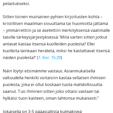
pelastukseksi.
Sitten toinen muinainen pyhien kirjoitusten kohta –
kristillisen maailman sivuuttama tai huomiotta jättämä
– ymmärrettiin ja se asetettiin merkityksensä vaatimalle
tasolle tärkeysjärjestyksessä: ’Mitä varten sitten jotkut
antavat kastaa itsensä kuolleiden puolesta? Ellei
kuolleita lainkaan herätetä, miksi he kastattavat itsensä
näiden puolesta?’ (
1. Kor. 15:29
)
Näin löytyi etsimämme vastaus. Asianmukaisella
valtuudella henkilö voitaisiin kastaa sellaisen ihmisen
puolesta, joka ei ollut koskaan tuota mahdollisuutta
saanut. Tuo ihminen sitten joko ottaisi vastaan tai
hylkäisi tuon kasteen, oman tahtonsa mukaisesti.”
Jokaisella on 3-5 pääasiallista kulmakiveä