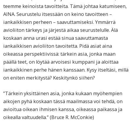
teemme keinoista tavoitteita. Tämä johtaa katumiseen,
AINA. Seurustelu itsessään on keino tavoitteen –
iankaikkisen perheen – saavuttamiseksi. Ymmärrä
avioliiton tärkeys ja järjestä aikaa seurustelulle. Älä
koskaan anna urasi estää sinua saavuttamasta
iankaikkisen avioliiton tavoitetta. Pidä asiat aina
oikeassa perspektiivissä: tärkein asia, jonka maan
päällä teet, on löytää arvoisesi kumppani ja aloittaa
iankaikkinen perhe hänen kanssaan. Kysy itseltäsi, millä
on eniten merkitystä? Keskitynkö siihen?
”Tärkein yksittäinen asia, jonka kukaan myöhempien
aikojen pyhä koskaan tässä maailmassa voi tehdä, on
avioitua oikean ihmisen kanssa, oikeassa paikassa ja
oikealla valtuudella.” (Bruce R. McConkie)