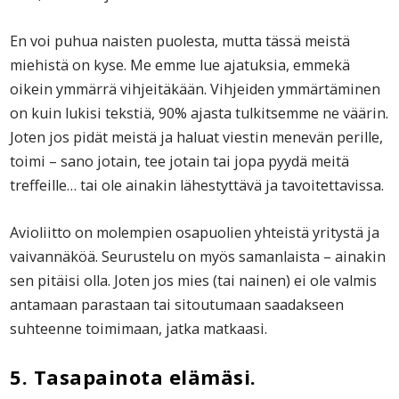
En voi puhua naisten puolesta, mutta tässä meistä
miehistä on kyse. Me emme lue ajatuksia, emmekä
oikein ymmärrä vihjeitäkään. Vihjeiden ymmärtäminen
on kuin lukisi tekstiä, 90% ajasta tulkitsemme ne väärin.
Joten jos pidät meistä ja haluat viestin menevän perille,
toimi – sano jotain, tee jotain tai jopa pyydä meitä
treffeille… tai ole ainakin lähestyttävä ja tavoitettavissa.
Avioliitto on molempien osapuolien yhteistä yritystä ja
vaivannäköä. Seurustelu on myös samanlaista – ainakin
sen pitäisi olla. Joten jos mies (tai nainen) ei ole valmis
antamaan parastaan tai sitoutumaan saadakseen
suhteenne toimimaan, jatka matkaasi.
5. Tasapainota elämäsi.