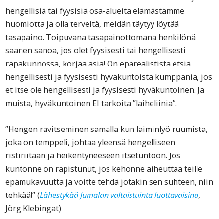
hengellisiä tai fyysisiä osa-alueita elämästämme
huomiotta ja olla terveitä, meidän täytyy löytää
tasapaino. Toipuvana tasapainottomana henkilönä
saanen sanoa, jos olet fyysisesti tai hengellisesti
rapakunnossa, korjaa asia! On epärealistista etsiä
hengellisesti ja fyysisesti hyväkuntoista kumppania, jos
et itse ole hengellisesti ja fyysisesti hyväkuntoinen. Ja
muista, hyväkuntoinen EI tarkoita ”laiheliinia”.
”Hengen ravitseminen samalla kun laiminlyö ruumista,
joka on temppeli, johtaa yleensä hengelliseen
ristiriitaan ja heikentyneeseen itsetuntoon. Jos
kuntonne on rapistunut, jos kehonne aiheuttaa teille
epämukavuutta ja voitte tehdä jotakin sen suhteen, niin
tehkää!” (
Lähestykää Jumalan valtaistuinta luottavaisina
,
Jörg Klebingat)