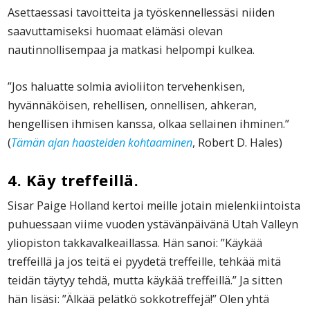
Asettaessasi tavoitteita ja työskennellessäsi niiden
saavuttamiseksi huomaat elämäsi olevan
nautinnollisempaa ja matkasi helpompi kulkea.
”Jos haluatte solmia avioliiton tervehenkisen,
hyvännäköisen, rehellisen, onnellisen, ahkeran,
hengellisen ihmisen kanssa, olkaa sellainen ihminen.”
(
Tämän ajan haasteiden kohtaaminen
, Robert D. Hales)
4. Käy treffeillä.
Sisar Paige Holland kertoi meille jotain mielenkiintoista
puhuessaan viime vuoden ystävänpäivänä Utah Valleyn
yliopiston takkavalkeaillassa. Hän sanoi: ”Käykää
treffeillä ja jos teitä ei pyydetä treffeille, tehkää mitä
teidän täytyy tehdä, mutta käykää treffeillä.” Ja sitten
hän lisäsi: ”Älkää pelätkö sokkotreffejä!” Olen yhtä