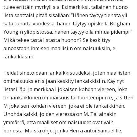
tulee erittäin myrkyllisiä. Esimerkiksi, tällainen huono
lista saattaisi pitää sisällään: ”Hänen täytyy tienata yli
sata tuhatta vuodessa, hänen täytyy opiskella Brigham
Youngin yliopistossa, hänen täytyy olla minua pidempi.”
Mikä tekee tästä listasta huonon? Se keskittyy
ainoastaan ihmisen maallisiin ominaisuuksiin, ei
iankaikkisiin.
Teidät sinetöidään iankaikkisuudeksi, joten maallisten
ominaisuuksien sijaan keskity iankaikkisiin. Käy nyt
listasi läpi ja merkkaa I jokaisen kohdan viereen, joka
on iankaikkinen ominaisuus tai luonteenpiirre, ja sitten
M jokaisen kohdan viereen, joka ei ole iankaikkinen.
Unohda kaikki, joiden vieressä on M. Tai ainakin
ymmärrä, että maalliset ominaisuudet ovat vain
bonusta. Muista ohje, jonka Herra antoi Samuelille: