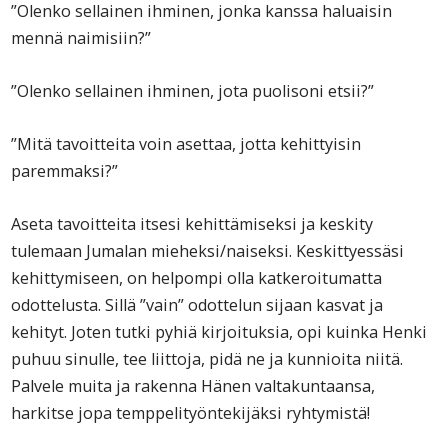
”Olenko sellainen ihminen, jonka kanssa haluaisin
mennä naimisiin?”
”Olenko sellainen ihminen, jota puolisoni etsii?”
”Mitä tavoitteita voin asettaa, jotta kehittyisin
paremmaksi?”
Aseta tavoitteita itsesi kehittämiseksi ja keskity
tulemaan Jumalan mieheksi/naiseksi. Keskittyessäsi
kehittymiseen, on helpompi olla katkeroitumatta
odottelusta. Sillä ”vain” odottelun sijaan kasvat ja
kehityt. Joten tutki pyhiä kirjoituksia, opi kuinka Henki
puhuu sinulle, tee liittoja, pidä ne ja kunnioita niitä.
Palvele muita ja rakenna Hänen valtakuntaansa,
harkitse jopa temppelityöntekijäksi ryhtymistä!