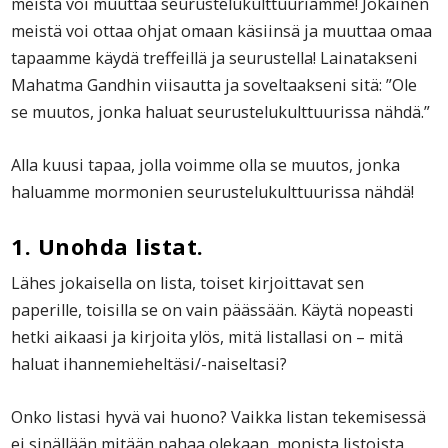
meistä voi muuttaa seurustelukulttuuriamme! Jokainen
meistä voi ottaa ohjat omaan käsiinsä ja muuttaa omaa
tapaamme käydä treffeillä ja seurustella! Lainatakseni
Mahatma Gandhin viisautta ja soveltaakseni sitä: ”Ole
se muutos, jonka haluat seurustelukulttuurissa nähdä.”
Alla kuusi tapaa, jolla voimme olla se muutos, jonka
haluamme mormonien seurustelukulttuurissa nähdä!
1. Unohda listat.
Lähes jokaisella on lista, toiset kirjoittavat sen
paperille, toisilla se on vain päässään. Käytä nopeasti
hetki aikaasi ja kirjoita ylös, mitä listallasi on – mitä
haluat ihannemieheltäsi/-naiseltasi?
Onko listasi hyvä vai huono? Vaikka listan tekemisessä
ei sinällään mitään pahaa olekaan, monista listoista