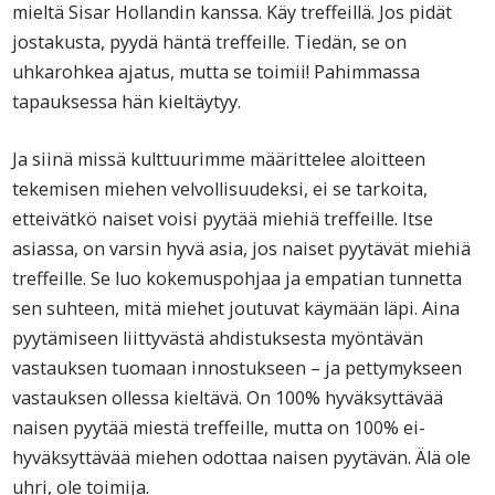
mieltä Sisar Hollandin kanssa. Käy treffeillä. Jos pidät
jostakusta, pyydä häntä treffeille. Tiedän, se on
uhkarohkea ajatus, mutta se toimii! Pahimmassa
tapauksessa hän kieltäytyy.
Ja siinä missä kulttuurimme määrittelee aloitteen
tekemisen miehen velvollisuudeksi, ei se tarkoita,
etteivätkö naiset voisi pyytää miehiä treffeille. Itse
asiassa, on varsin hyvä asia, jos naiset pyytävät miehiä
treffeille. Se luo kokemuspohjaa ja empatian tunnetta
sen suhteen, mitä miehet joutuvat käymään läpi. Aina
pyytämiseen liittyvästä ahdistuksesta myöntävän
vastauksen tuomaan innostukseen – ja pettymykseen
vastauksen ollessa kieltävä. On 100% hyväksyttävää
naisen pyytää miestä treffeille, mutta on 100% ei-
hyväksyttävää miehen odottaa naisen pyytävän. Älä ole
uhri, ole toimija.