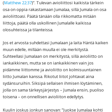
(
Matthew 22:37
)”. Tulevan avioliittosi kaikista tärkein
osa on oppia rakastamaan Jumalaa, sillä Jumala on osa
avioliittoasi. Päätä tänään olla rikkomatta mitään
liittoja, päätä olla uskollinen Jumalalle kaikissa
olosuhteissa ja tilanteissa.
Jos et arvosta suhdettasi Jumalaan ja laita Häntä kaiken
muun edelle, millään muulla ei ole merkitystä.
Suhteellasi Jumalaan on merkitystä, sillä avioliitto on
iankaikkinen, mutta se on iankaikkinen vain jos
pidämme liittomme ja avioliitto on kolmisuuntainen
liitto Jumalan kanssa. Rikotut liitot johtavat aina
sydänsuruihin. Siksipä sellaisen ihmisen löytäminen,
jolla on sama tärkeysjärjestys – Jumala ensin, puoliso
toisena – on onnellisen avioliiton edellytys.
Kuulin joskus jonkun sanovan: ”Juokse Jumalaa kohti