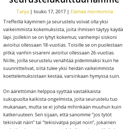
Tanja
|
touko 17, 2017
|
Elämää mormonina
Treffeillä käyminen ja seurustelu voivat olla yksi
vaikeimmista kokemuksista, joita ihmisen täytyy käydä
läpi. Joillekin se on lyhyt kokemus; vanhempi siskoni
avioitui ollessaan 18-vuotias. Toisille se on puolestaan
pitkä; vanhin sisareni avioitui ollessaan 26-vuotias.
Niille, joilla seurustelu venähtää pidemmäksi kuin he
suunnittelivat, siitä tulee yksi heidän vaikeimmista
koettelemuksistaan kestää, varsinkaan hymyssä suin.
On äärettömän helppoa syyttää vastakkaista
sukupuolta kaikista ongelmista, joita seurustelu tuo
mukanaan, mutta se ei johda mihinkään muuhun kuin
katkeruuteen. Sen sijaan, että sanomme ”jos tytöt
tekisivät näin” tai ”tekisivätpä pojat noin”, jokainen