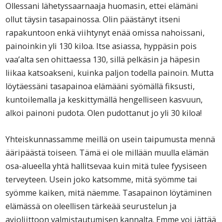
Ollessani lähetyssaarnaaja huomasin, ettei elämäni
ollut täysin tasapainossa. Olin päästänyt itseni
rapakuntoon enkä viihtynyt enää omissa nahoissani,
painoinkin yli 130 kiloa. Itse asiassa, hyppäsin pois
vaa’alta sen ohittaessa 130, sillä pelkäsin ja häpesin
liikaa katsoakseni, kuinka paljon todella painoin. Mutta
löytäessäni tasapainoa elämääni syömällä fiksusti,
kuntoilemalla ja keskittymällä hengelliseen kasvuun,
alkoi painoni pudota. Olen pudottanut jo yli 30 kiloa!
Yhteiskunnassamme meillä on usein taipumusta mennä
ääripäästä toiseen. Tämä ei ole millään muulla elämän
osa-alueella yhtä hallitsevaa kuin mitä tulee fyysiseen
terveyteen. Usein joko katsomme, mitä syömme tai
syömme kaiken, mitä näemme. Tasapainon löytäminen
elämässä on oleellisen tärkeää seurustelun ja
avioliittoon valmistautumisen kannalta. Emme voi jättää