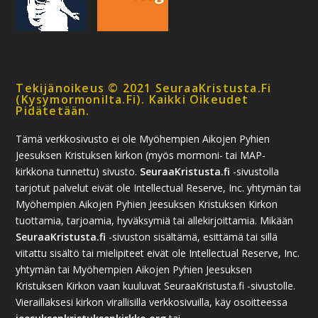
Tekijänoikeus © 2021 SeuraaKristusta.fi
(kysymormonilta.fi). Kaikki Oikeudet
Pidätetään.
Tämä verkkosivusto ei ole Myöhempien Aikojen Pyhien
Jeesuksen Kristuksen kirkon (myös mormoni- tai MAP-
kirkkona tunnettu) sivusto.
SeuraaKristusta.fi
-sivustolla
tarjotut palvelut eivät ole Intellectual Reserve, Inc. yhtymän tai
Myöhempien Aikojen Pyhien Jeesuksen Kristuksen Kirkon
tuottamia, tarjoamia, hyväksymiä tai allekirjoittamia. Mikään
SeuraaKristusta.fi
-sivuston sisältämä, esittämä tai sillä
viitattu sisältö tai mielipiteet eivät ole Intellectual Reserve, Inc.
yhtymän tai Myöhempien Aikojen Pyhien Jeesuksen
Kristuksen Kirkon vaan kuuluvat SeuraaKristusta.fi -sivustolle.
Vieraillaksesi kirkon virallisilla verkkosivuilla, käy osoitteessa