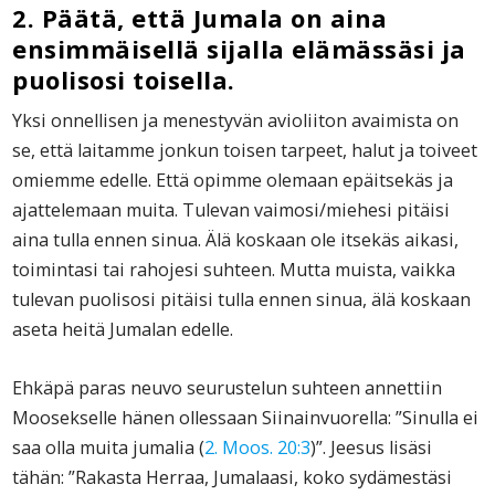
2. Päätä, että Jumala on aina
ensimmäisellä sijalla elämässäsi ja
puolisosi toisella.
Yksi onnellisen ja menestyvän avioliiton avaimista on
se, että laitamme jonkun toisen tarpeet, halut ja toiveet
omiemme edelle. Että opimme olemaan epäitsekäs ja
ajattelemaan muita. Tulevan vaimosi/miehesi pitäisi
aina tulla ennen sinua. Älä koskaan ole itsekäs aikasi,
toimintasi tai rahojesi suhteen. Mutta muista, vaikka
tulevan puolisosi pitäisi tulla ennen sinua, älä koskaan
aseta heitä Jumalan edelle.
Ehkäpä paras neuvo seurustelun suhteen annettiin
Moosekselle hänen ollessaan Siinainvuorella: ”Sinulla ei
saa olla muita jumalia (
2. Moos. 20:3
)”. Jeesus lisäsi
tähän: ”Rakasta Herraa, Jumalaasi, koko sydämestäsi