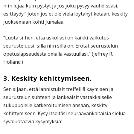
niin lujaa kuin pystyt ja jos joku pysyy vauhdissasi,
esittäydy!” Joten jos et ole vielä löytänyt ketään, keskity
juoksemaan kohti Jumalaa.
”Luota siihen, että uskollasi on kaikki vaikutus
seurusteluusi, sillä niin sillä on. Erotat seurustelun
opetuslapseudesta omalla vastuullasi.” (Jeffrey R.
Holland.)
3. Keskity kehittymiseen.
Sen sijaan, että lannistuisit treffeillä käymisen ja
seurustelun suhteen ja lankeaisit vastakkaiselle
sukupuolelle katkeroitumisen ansaan, keskity
kehittymiseen. Kysy itseltäsi seuraavankaltaisia sielua
syväluotaavia kysymyksiä: