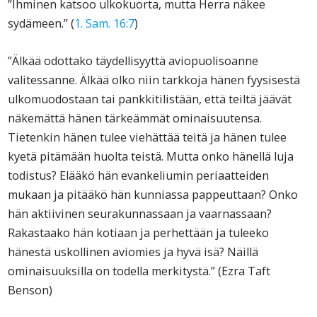
”Ihminen katsoo ulkokuorta, mutta Herra näkee
sydämeen.” (
1. Sam. 16:7
)
”Älkää odottako täydellisyyttä aviopuolisoanne
valitessanne. Älkää olko niin tarkkoja hänen fyysisestä
ulkomuodostaan tai pankkitilistään, että teiltä jäävät
näkemättä hänen tärkeämmät ominaisuutensa.
Tietenkin hänen tulee viehättää teitä ja hänen tulee
kyetä pitämään huolta teistä. Mutta onko hänellä luja
todistus? Elääkö hän evankeliumin periaatteiden
mukaan ja pitääkö hän kunniassa pappeuttaan? Onko
hän aktiivinen seurakunnassaan ja vaarnassaan?
Rakastaako hän kotiaan ja perhettään ja tuleeko
hänestä uskollinen aviomies ja hyvä isä? Näillä
ominaisuuksilla on todella merkitystä.” (Ezra Taft
Benson)