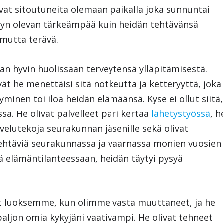
 ovat sitoutuneita olemaan paikalla joka sunnuntai
eilyn olevan tärkeämpää kuin heidän tehtävänsä
 mutta terävä.
an hyvin huolissaan terveytensä ylläpitämisestä.
vät he menettäisi sitä notkeutta ja ketteryyttä, joka
ysyminen toi iloa heidän elämäänsä. Kyse ei ollut siitä,
ssa. He olivat palvelleet pari kertaa
lähetystyössä
, h
velutekoja seurakunnan jäsenille sekä olivat
tehtäviä seurakunnassa ja vaarnassa monien vuosien
sä elämäntilanteessaan, heidän täytyi pysyä
llut luoksemme, kun olimme vasta muuttaneet, ja he
 paljon omia kykyjäni vaativampi. He olivat tehneet