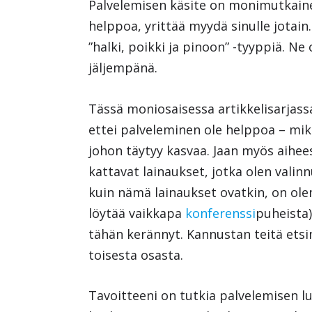
Palvelemisen käsite on monimutkainen
helppoa, yrittää myydä sinulle jotai
”halki, poikki ja pinoon” -tyyppiä. Ne
jäljempänä.
Tässä moniosaisessa artikkelisarjassa
ettei palveleminen ole helppoa – miksi
johon täytyy kasvaa. Jaan myös aih
kattavat lainaukset, jotka olen valin
kuin nämä lainaukset ovatkin, on olem
löytää vaikkapa
konferenssi
puheista)
tähän kerännyt. Kannustan teitä etsi
toisesta osasta.
Tavoitteeni on tutkia palvelemisen l