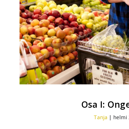
Osa I: Ong
Tanja
|
helmi 