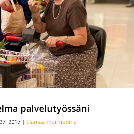
elma palvelutyössäni
27, 2017
|
Elämää mormonina