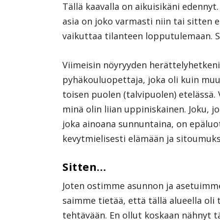
Tällä kaavalla on aikuisikäni edennyt.
asia on joko varmasti niin tai sitten 
vaikuttaa tilanteen lopputulemaan. 
Viimeisin nöyryyden herättelyhetkeni
pyhäkouluopettaja, joka oli kuin muu
toisen puolen (talvipuolen) etelässä. 
minä olin liian uppiniskainen. Joku, 
joka ainoana sunnuntaina, on epäluot
kevytmielisesti elämään ja sitoumuk
Sitten…
Joten ostimme asunnon ja asetuimme
saimme tietää, että tällä alueella ol
tehtävään. En ollut koskaan nähnyt tä