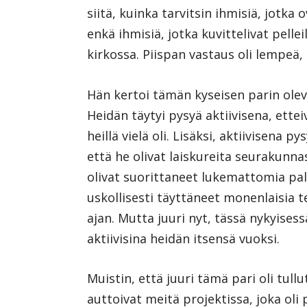
siitä, kuinka tarvitsin ihmisiä, jotka
enkä ihmisiä, jotka kuvittelivat pell
kirkossa. Piispan vastaus oli lempeä,
Hän kertoi tämän kyseisen parin olev
Heidän täytyi pysyä aktiivisena, ettei
heillä vielä oli. Lisäksi, aktiivisena p
että he olivat laiskureita seurakunna
olivat suorittaneet lukemattomia pal
uskollisesti täyttäneet monenlaisia 
ajan. Mutta juuri nyt, tässä nykyises
aktiivisina heidän itsensä vuoksi.
Muistin, että juuri tämä pari oli tu
auttoivat meitä projektissa, joka oli