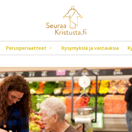
Perusperiaatteet
Kysymyksiä ja vastauksia
K