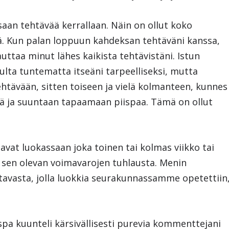
saan tehtävää kerrallaan. Näin on ollut koko
ssä. Kun palan loppuun kahdeksan tehtäväni kanssa,
uttaa minut lähes kaikista tehtävistäni. Istun
pulta tuntematta itseäni tarpeelliseksi, mutta
htävään, sitten toiseen ja vielä kolmanteen, kunnes
ää ja suuntaan tapaamaan piispaa. Tämä on ollut
avat luokassaan joka toinen tai kolmas viikko tai
in sen olevan voimavarojen tuhlausta. Menin
tavasta, jolla luokkia seurakunnassamme opetettiin
pa kuunteli kärsivällisesti purevia kommenttejani