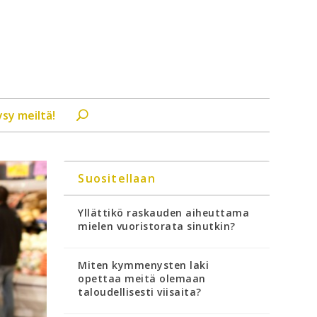
ysy meiltä!
Suositellaan
Yllättikö raskauden aiheuttama
mielen vuoristorata sinutkin?
Miten kymmenysten laki
opettaa meitä olemaan
taloudellisesti viisaita?