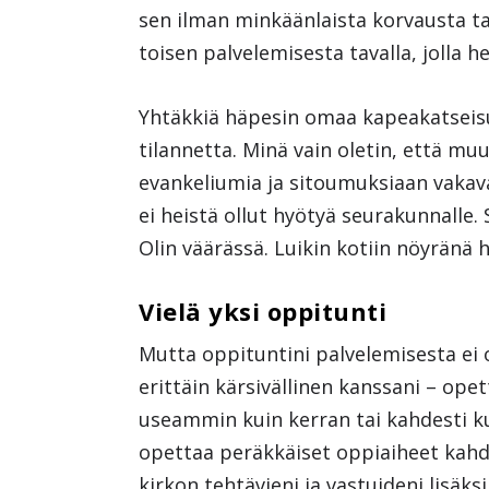
sen ilman minkäänlaista korvausta ta
toisen palvelemisesta tavalla, jolla 
Yhtäkkiä häpesin omaa kapeakatseisuu
tilannetta. Minä vain oletin, että mu
evankeliumia ja sitoumuksiaan vakava
ei heistä ollut hyötyä seurakunnalle. S
Olin väärässä. Luikin kotiin nöyränä h
Vielä yksi oppitunti
Mutta oppituntini palvelemisesta ei ol
erittäin kärsivällinen kanssani – opet
useammin kuin kerran tai kahdesti kuu
opettaa peräkkäiset oppiaiheet kahd
kirkon tehtävieni ja vastuideni lisäks