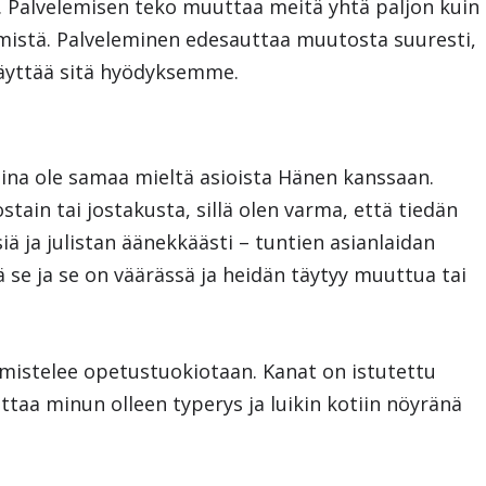
 Palvelemisen teko muuttaa meitä yhtä paljon kuin
mistä. Palveleminen edesauttaa muutosta suuresti,
käyttää sitä hyödyksemme.
ina ole samaa mieltä asioista Hänen kanssaan.
tain tai jostakusta, sillä olen varma, että tiedän
iä ja julistan äänekkäästi – tuntien asianlaidan
 se ja se on väärässä ja heidän täytyy muuttua tai
lmistelee opetustuokiotaan. Kanat on istutettu
ittaa minun olleen typerys ja luikin kotiin nöyränä