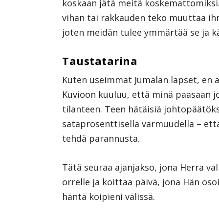
koskaan jätä meitä koskemattomiksi.
vihan tai rakkauden teko muuttaa ih
joten meidän tulee ymmärtää se ja 
Taustatarina
Kuten useimmat Jumalan lapset, en a
Kuvioon kuuluu, että minä paasaan jos
tilanteen. Teen hätäisiä johtopäätöks
sataprosenttisella varmuudella – että
tehdä parannusta.
Tätä seuraa ajanjakso, jona Herra va
orrelle ja koittaa päivä, jona Hän oso
häntä koipieni välissä.