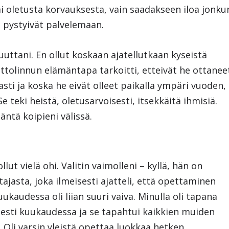
i oletusta korvauksesta, vain saadakseen iloa jonku
he pystyivät palvelemaan.
ttani. En ollut koskaan ajatellutkaan kyseistä
uttolinnun elämäntapa tarkoitti, etteivät he ottanee
sti ja koska he eivät olleet paikalla ympäri vuoden,
e teki heistä, oletusarvoisesti, itsekkäitä ihmisiä.
äntä koipieni välissä.
lut vielä ohi. Valitin vaimolleni – kyllä, hän on
tajasta, joka ilmeisesti ajatteli, että opettaminen
kaudessa oli liian suuri vaiva. Minulla oli tapana
esti kuukaudessa ja se tapahtui kaikkien muiden
i. Oli varsin yleistä opettaa luokkaa hetken