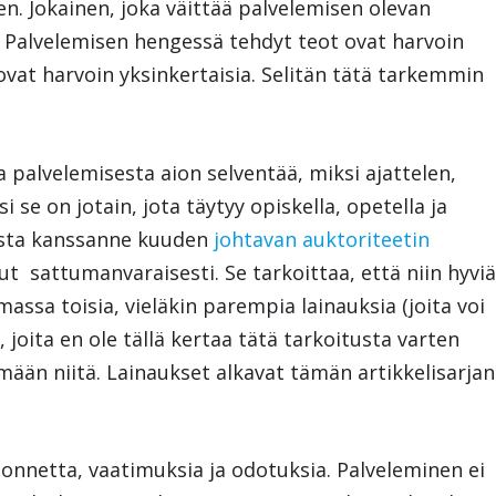
. Jokainen, joka väittää palvelemisen olevan
n. Palvelemisen hengessä tehdyt teot ovat harvoin
 ovat harvoin yksinkertaisia. Selitän tätä tarkemmin
 palvelemisesta aion selventää, miksi ajattelen,
 se on jotain, jota täytyy opiskella, opetella ja
eesta kanssanne kuuden
johtavan auktoriteetin
nut sattumanvaraisesti. Se tarkoittaa, että niin hyvi
assa toisia, vieläkin parempia lainauksia (joita voi
, joita en ole tällä kertaa tätä tarkoitusta varten
mään niitä. Lainaukset alkavat tämän artikkelisarjan
uonnetta, vaatimuksia ja odotuksia. Palveleminen ei