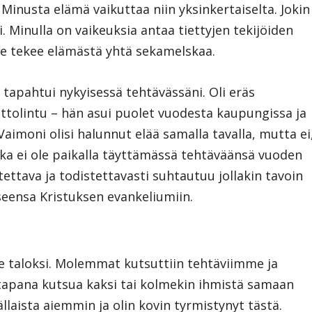
 Minusta elämä vaikuttaa niin yksinkertaiselta. Jokin
ei. Minulla on vaikeuksia antaa tiettyjen tekijöiden
Se tekee elämästä yhtä sekamelskaa.
 tapahtui nykyisessä tehtävässäni. Oli eräs
ttolintu – hän asui puolet vuodesta kaupungissa ja
Vaimoni olisi halunnut elää samalla tavalla, mutta ei
joka ei ole paikalla täyttämässä tehtäväänsä vuoden
ettava ja todistettavasti suhtautuu jollakin tavoin
seensa Kristuksen evankeliumiin.
 taloksi. Molemmat kutsuttiin tehtäviimme ja
i tapana kutsua kaksi tai kolmekin ihmistä samaan
llaista aiemmin ja olin kovin tyrmistynyt tästä.