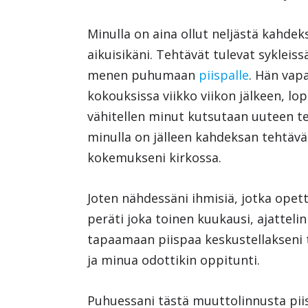
Minulla on aina ollut neljästä kahdek
aikuisikäni. Tehtävät tulevat syklei
menen puhumaan
piispalle
. Hän vapa
kokouksissa viikko viikon jälkeen, lo
vähitellen minut kutsutaan uuteen te
minulla on jälleen kahdeksan tehtäv
kokemukseni kirkossa.
Joten nähdessäni ihmisiä, jotka opett
peräti joka toinen kuukausi, ajattel
tapaamaan piispaa keskustellakseni 
ja minua odottikin oppitunti.
Puhuessani tästä muuttolinnusta piis