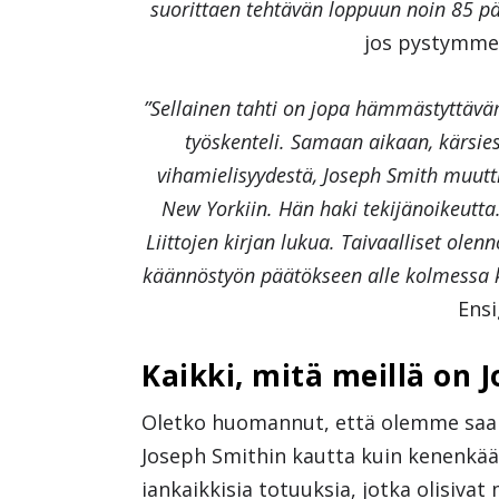
suorittaen tehtävän loppuun noin 85 pä
jos pystymme 
”Sellainen tahti on jopa hämmästyttävä
työskenteli. Samaan aikaan, kärsie
vihamielisyydestä, Joseph Smith muutt
New Yorkiin. Hän haki tekijänoikeutta.
Liittojen kirjan lukua. Taivaalliset ole
käännöstyön päätökseen alle kolmessa 
Ens
Kaikki, mitä meillä on 
Oletko huomannut, että olemme saan
Joseph Smithin kautta kuin kenenk
iankaikkisia totuuksia, jotka olisiv