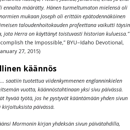
i ennalta määrätty. Hänen turmeltumaton mielensä oli
 normien mukaan Joseph oli erittäin epätodennäköinen
imeisen taloudenhoitokauden profeettana vaikutti täysin
ta Herra on käyttänyt toistuvasti historian kuluessa.”
Accomplish the Impossible,” BYU–Idaho Devotional,
January 27, 2015)
llinen käännös
 saatiin tuotettua viidenkymmenen englanninkielen
eitsemän vuotta, käännöstahtinaan yksi sivu päivässä.
ät hyvää työtä, jos he pystyvät kääntämään yhden sivun
 kirjoituksista päivässä.
äänsi Mormonin kirjan yhdeksän sivun päivätahdilla,