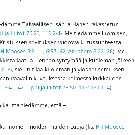
iedämme Taivaallisen Isän ja Hänen rakastetun
i ja Liitot 76:23
;
110:2-4
). Me tiedämme luomisen,
Kristuksen sovituksen vuorovaikutussuhteesta
H Mooses 5:8–11
;
6:57–62
;
Abraham 3:22–26
). Me
ista laatua – ennen syntymää ja kuoleman jälkeen
3:18
), sielun tilaa kuoleman ja ylösnousemuksen
mmän Paavalin kuvauksesta kolmesta kirkkauden
e 15:40–42
;
Oppi ja Liitot 76:50–112
;
131:1–4
).
n kautta tiedämme, että –
ekä monien muiden maiden Luoja (ks.
KH Mooses