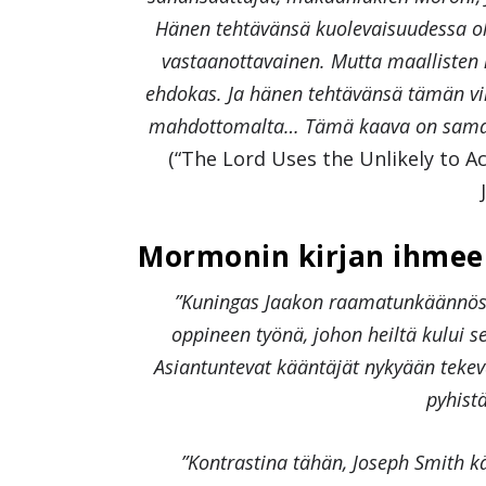
Hänen tehtävänsä kuolevaisuudessa ol
vastaanottavainen. Mutta maallisten
ehdokas. Ja hänen tehtävänsä tämän vi
mahdottomalta… Tämä kaava on sama, jo
(“The Lord Uses the Unlikely to 
Mormonin kirjan ihmee
”Kuningas Jaakon raamatunkäännös…
oppineen työnä, johon heiltä kului s
Asiantuntevat kääntäjät nykyään tekev
pyhistä
”Kontrastina tähän, Joseph Smith k