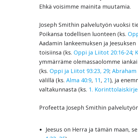
Ehkä voisimme mainita muutamia.
Joseph Smithin palvelutyön vuoksi t
Poikansa todellisen luonteen (ks.
Opp
Aadamin lankeemuksen ja Jeesuksen 
toisiinsa (ks.
Oppi ja Liitot 20:16-24
;
K
ymmärräme olemassaolomme iankaikk
(ks.
Oppi ja Liitot 93:23, 29
;
Abraham 
välillä (ks.
Alma 40:9
,
11
,
21
), ja ene
valtakunnasta (ks.
1. Korinttolaiskirj
Profeetta Joseph Smithin palvelutyö
Jeesus on Herra ja tämän maan, s