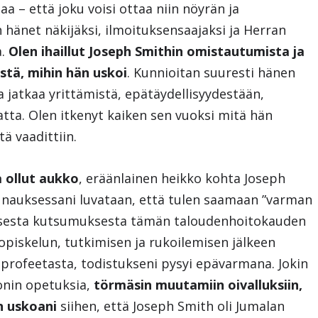
a – että joku voisi ottaa niin nöyrän ja
hänet näkijäksi, ilmoituksensaajaksi ja Herran
a.
Olen ihaillut Joseph Smithin omistautumista ja
tä, mihin hän uskoi
. Kunnioitan suuresti hänen
 jatkaa yrittämistä, epätäydellisyydestään,
atta. Olen itkenyt kaiken sen vuoksi mitä hän
ä vaadittiin.
 ollut aukko
, eräänlainen heikko kohta Joseph
iunauksessani luvataan, että tulen saamaan ”varman
lisesta kutsumuksesta tämän taloudenhoitokauden
opiskelun, tutkimisen ja rukoilemisen jälkeen
rofeetasta, todistukseni pysyi epävarmana. Jokin
sonin opetuksia,
törmäsin muutamiin oivalluksiin,
n uskoani
siihen, että Joseph Smith oli Jumalan