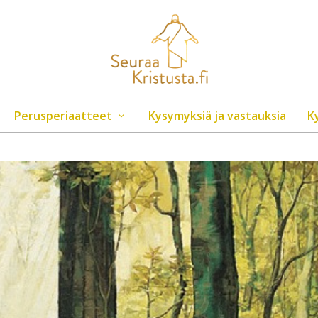
Perusperiaatteet
Kysymyksiä ja vastauksia
K