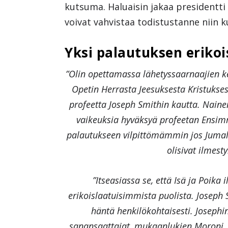
kutsuma. Haluaisin jakaa presidentti
voivat vahvistaa todistustanne niin k
Yksi palautuksen erikoi
”Olin opettamassa lähetyssaarnaajien kes
Opetin Herrasta Jeesuksesta Kristukse
profeetta Joseph Smithin kautta. Nainen
vaikeuksia hyväksyä profeetan Ensim
palautukseen vilpittömämmin jos Jumal
olisivat ilmest
”Itseasiassa se, että Isä ja Poika 
erikoislaatuisimmista puolista. Joseph 
häntä henkilökohtaisesti. Josephin
sanansaattajat, mukaanlukien Moroni, Jo