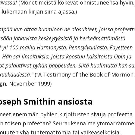
ivässä!
(Monet meistä kokevat onnistuneensa hyvin,
lukemaan kirjan siinä ajassa.)
mpää kun ottaa huomioon ne olosuhteet, joissa profeett
ssään jatkuvista keskeytyksistä ja herkeämättömästä
i yli 100 mailia Harmonysta, Pennsylvaniasta, Fayetteen
 Hän sai ilmoituksia, joista koostuu kaksitoista Opin ja
nnot palauttivat pyhän pappeuden. Siitä huolimatta hän sa
kuukaudessa.”
(“A Testimony of the Book of Mormon,
ign, November 1999)
Joseph Smithin ansiosta
eet enemmän pyhien kirjoitusten sivuja profeetta
ään toisen profeetan? Seurauksena me ymmärrämme
at muuten yhä tuntemattomia tai vaikeaselkoisia…