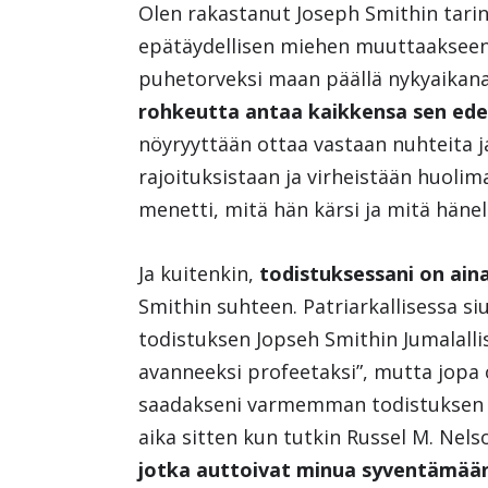
Olen rakastanut Joseph Smithin tarina
epätäydellisen miehen muuttaakseen 
puhetorveksi maan päällä nykyaikan
rohkeutta antaa kaikkensa sen edes
nöyryyttään ottaa vastaan nuhteita ja
rajoituksistaan ja virheistään huolim
menetti, mitä hän kärsi ja mitä hänelt
Ja kuitenkin,
todistuksessani on aina
Smithin suhteen. Patriarkallisessa s
todistuksen Jopseh Smithin Jumalal
avanneeksi profeetaksi”, mutta jopa 
saadakseni varmemman todistuksen p
aika sitten kun tutkin Russel M. Nel
jotka auttoivat minua syventämää