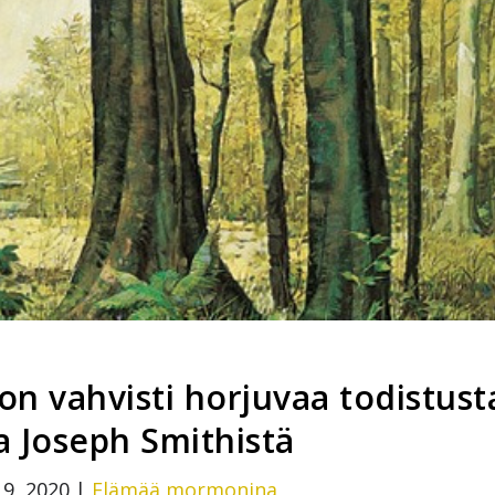
on vahvisti horjuvaa todistust
a Joseph Smithistä
19, 2020
|
Elämää mormonina