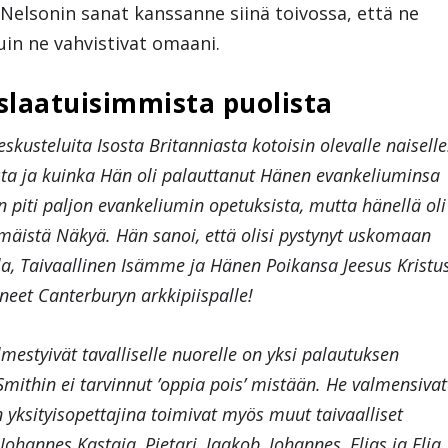
 Nelsonin sanat kanssanne siinä toivossa, että ne
uin ne vahvistivat omaani.
slaatuisimmista puolista
kusteluita Isosta Britanniasta kotoisin olevalle naiselle
sta ja kuinka Hän oli palauttanut Hänen evankeliuminsa
 piti paljon evankeliumin opetuksista, mutta hänellä oli
mäistä Näkyä. Hän sanoi, että olisi pystynyt uskomaan
a, Taivaallinen Isämme ja Hänen Poikansa Jeesus Kristu
yneet Canterburyn arkkipiispalle!
ilmestyivät tavalliselle nuorelle on yksi palautuksen
Smithin ei tarvinnut ’oppia pois’ mistään. He valmensivat
 yksityisopettajina toimivat myös muut taivaalliset
hannes Kastaja, Pietari, Jaakob, Johannes, Elias ja Elia.