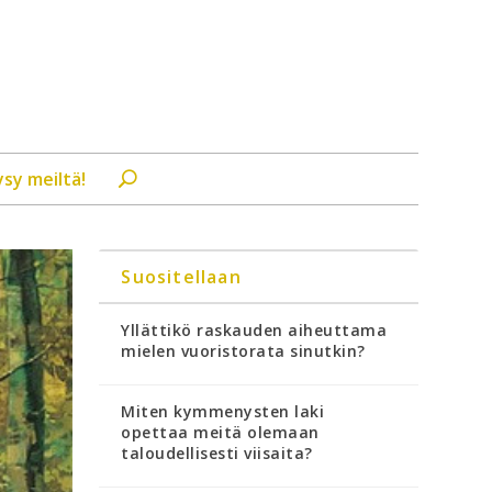
ysy meiltä!
Suositellaan
Yllättikö raskauden aiheuttama
mielen vuoristorata sinutkin?
Miten kymmenysten laki
opettaa meitä olemaan
taloudellisesti viisaita?