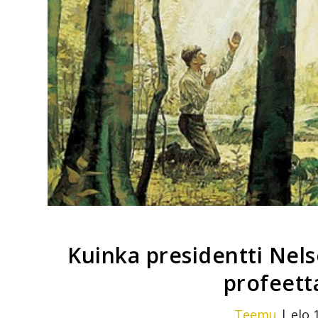
Kuinka presidentti Nels
profeett
Teemu
|
elo 