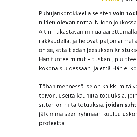
Puhujankorokkeella seisten
voin tod
niiden olevan totta
. Niiden joukossa
Äitini rakastavan minua äärettömällä,
rakkaudella, ja he ovat paljon armel
on se, että tiedän Jeesuksen Kristukse
Hän tuntee minut – tuskani, puutteeni
kokonaisuudessaan, ja että Hän ei ko
Tähän mennessä, se on kaikki mitä vo
toivon, useita kauniita totuuksia, joi
sitten on niitä totuuksia,
joiden suht
jälkimmäiseen ryhmään kuuluu uskoni
profeetta.