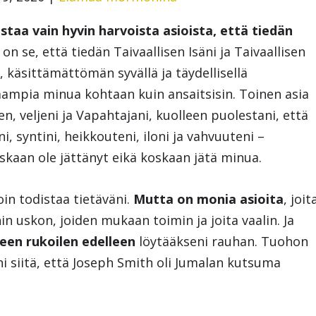
istaa vain hyvin harvoista asioista, että tiedän
 on se, että tiedän Taivaallisen Isäni ja Taivaallisen
 käsittämättömän syvällä ja täydellisellä
iaampia minua kohtaan kuin ansaitsisin. Toinen asia
n, veljeni ja Vapahtajani, kuolleen puolestani, että
, syntini, heikkouteni, iloni ja vahvuuteni –
skaan ole jättänyt eikä koskaan jätä minua.
in todistaa tietäväni.
Mutta on monia asioita
, joit
hin uskon, joiden mukaan toimin ja joita vaalin. Ja
een rukoilen edelleen
löytääkseni rauhan. Tuohon
 siitä, että Joseph Smith oli Jumalan kutsuma