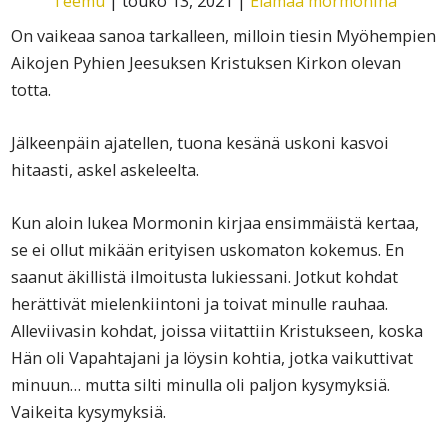
Teemu
|
touko 13, 2021
|
Elämää mormonina
On vaikeaa sanoa tarkalleen, milloin tiesin Myöhempien
Aikojen Pyhien Jeesuksen Kristuksen Kirkon olevan
totta.
Jälkeenpäin ajatellen, tuona kesänä uskoni kasvoi
hitaasti, askel askeleelta.
Kun aloin lukea Mormonin kirjaa ensimmäistä kertaa,
se ei ollut mikään erityisen uskomaton kokemus. En
saanut äkillistä ilmoitusta lukiessani. Jotkut kohdat
herättivät mielenkiintoni ja toivat minulle rauhaa.
Alleviivasin kohdat, joissa viitattiin Kristukseen, koska
Hän oli Vapahtajani ja löysin kohtia, jotka vaikuttivat
minuun… mutta silti minulla oli paljon kysymyksiä.
Vaikeita kysymyksiä.