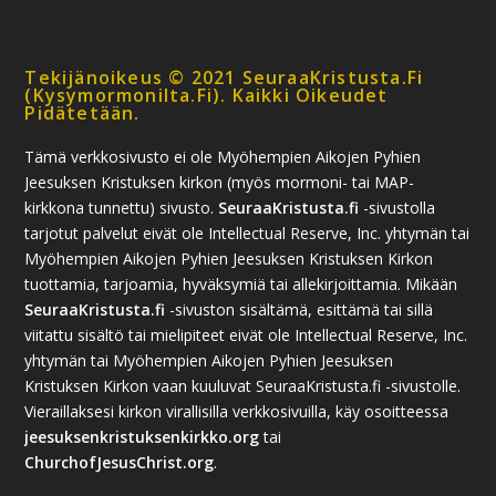
Tekijänoikeus © 2021 SeuraaKristusta.fi
(kysymormonilta.fi). Kaikki Oikeudet
Pidätetään.
Tämä verkkosivusto ei ole Myöhempien Aikojen Pyhien
Jeesuksen Kristuksen kirkon (myös mormoni- tai MAP-
kirkkona tunnettu) sivusto.
SeuraaKristusta.fi
-sivustolla
tarjotut palvelut eivät ole Intellectual Reserve, Inc. yhtymän tai
Myöhempien Aikojen Pyhien Jeesuksen Kristuksen Kirkon
tuottamia, tarjoamia, hyväksymiä tai allekirjoittamia. Mikään
SeuraaKristusta.fi
-sivuston sisältämä, esittämä tai sillä
viitattu sisältö tai mielipiteet eivät ole Intellectual Reserve, Inc.
yhtymän tai Myöhempien Aikojen Pyhien Jeesuksen
Kristuksen Kirkon vaan kuuluvat SeuraaKristusta.fi -sivustolle.
Vieraillaksesi kirkon virallisilla verkkosivuilla, käy osoitteessa
jeesuksenkristuksenkirkko.org
tai
ChurchofJesusChrist.org
.