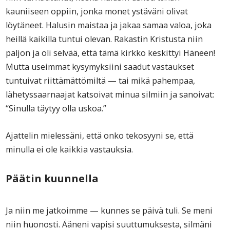
kauniiseen oppiin, jonka monet ystäväni olivat
löytäneet. Halusin maistaa ja jakaa samaa valoa, joka
heillä kaikilla tuntui olevan. Rakastin Kristusta niin
paljon ja oli selvää, että tämä kirkko keskittyi Häneen!
Mutta useimmat kysymyksiini saadut vastaukset
tuntuivat riittämättömiltä — tai mikä pahempaa,
lähetyssaarnaajat katsoivat minua silmiin ja sanoivat:
“Sinulla täytyy olla uskoa.”
Ajattelin mielessäni, että onko tekosyyni se, että
minulla ei ole kaikkia vastauksia.
Päätin kuunnella
Ja niin me jatkoimme — kunnes se päivä tuli. Se meni
niin huonosti. Ääneni vapisi suuttumuksesta, silmäni