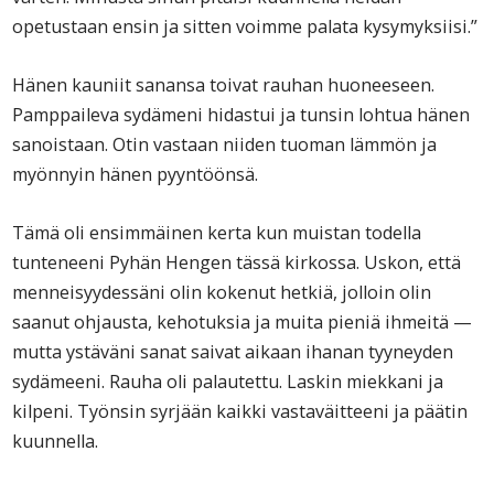
opetustaan ensin ja sitten voimme palata kysymyksiisi.”
Hänen kauniit sanansa toivat rauhan huoneeseen.
Pamppaileva sydämeni hidastui ja tunsin lohtua hänen
sanoistaan. Otin vastaan niiden tuoman lämmön ja
myönnyin hänen pyyntöönsä.
Tämä oli ensimmäinen kerta kun muistan todella
tunteneeni Pyhän Hengen tässä kirkossa. Uskon, että
menneisyydessäni olin kokenut hetkiä, jolloin olin
saanut ohjausta, kehotuksia ja muita pieniä ihmeitä —
mutta ystäväni sanat saivat aikaan ihanan tyyneyden
sydämeeni. Rauha oli palautettu. Laskin miekkani ja
kilpeni. Työnsin syrjään kaikki vastaväitteeni ja päätin
kuunnella.