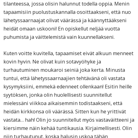
tilanteessa, jossa olisin halunnut todella oppia. Menin
tapaamisiin puolustuskannalla osoittaakseni, että nuo
lähetyssaarnaajat olivat väärässä ja käännyttääkseni
heidät omaan uskooni! En opiskellut neljää vuotta
puhumista ja väittelemistä vain kuunnellakseni.
Kuten voitte kuvitella, tapaamiset eivät alkuun menneet
kovin hyvin. Ne olivat kuin sotavyöhyke ja
turhautuminen moukaroi seiniä joka kerta. Minusta
tuntui, että lähetyssaarnaajien tehtävänä oli vastata
kysymyksiini, emmekä edenneet ollenkaan! Esitin heille
syytöksen, jonka olin huolellisesti suunnitellut
mielessäni viikkoa aikaisemmin todistaakseni, että
heidän kirkkonsa oli väärässä. Sitten kun he yrittivät
vastata… hah! Olin jo suunnitellut myös vastaväitteeni ja
kiersimme näin kehää tuntikausia. Kirjaimellisesti. Olin
niin turhautunut, koska halusin uskoa tähän