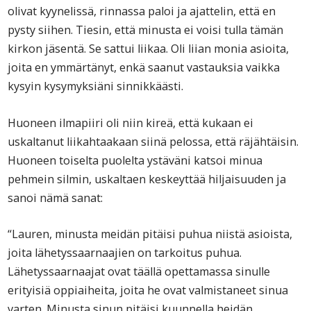
olivat kyynelissä, rinnassa paloi ja ajattelin, että en
pysty siihen. Tiesin, että minusta ei voisi tulla tämän
kirkon jäsentä. Se sattui liikaa. Oli liian monia asioita,
joita en ymmärtänyt, enkä saanut vastauksia vaikka
kysyin kysymyksiäni sinnikkäästi.
Huoneen ilmapiiri oli niin kireä, että kukaan ei
uskaltanut liikahtaakaan siinä pelossa, että räjähtäisin.
Huoneen toiselta puolelta ystäväni katsoi minua
pehmein silmin, uskaltaen keskeyttää hiljaisuuden ja
sanoi nämä sanat:
“Lauren, minusta meidän pitäisi puhua niistä asioista,
joita lähetyssaarnaajien on tarkoitus puhua.
Lähetyssaarnaajat ovat täällä opettamassa sinulle
erityisiä oppiaiheita, joita he ovat valmistaneet sinua
varten. Minusta sinun pitäisi kuunnella heidän