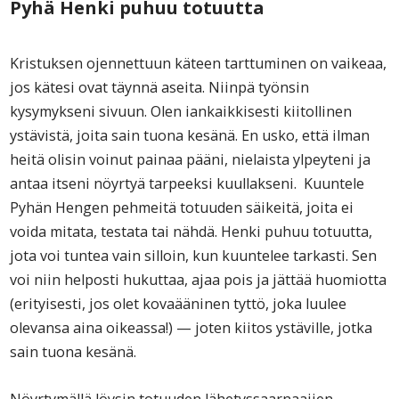
Pyhä Henki puhuu totuutta
Kristuksen ojennettuun käteen tarttuminen on vaikeaa,
jos kätesi ovat täynnä aseita. Niinpä työnsin
kysymykseni sivuun. Olen iankaikkisesti kiitollinen
ystävistä, joita sain tuona kesänä. En usko, että ilman
heitä olisin voinut painaa pääni, nielaista ylpeyteni ja
antaa itseni nöyrtyä tarpeeksi kuullakseni. Kuuntele
Pyhän Hengen pehmeitä totuuden säikeitä, joita ei
voida mitata, testata tai nähdä. Henki puhuu totuutta,
jota voi tuntea vain silloin, kun kuuntelee tarkasti. Sen
voi niin helposti hukuttaa, ajaa pois ja jättää huomiotta
(erityisesti, jos olet kovaääninen tyttö, joka luulee
olevansa aina oikeassa!) — joten kiitos ystäville, jotka
sain tuona kesänä.