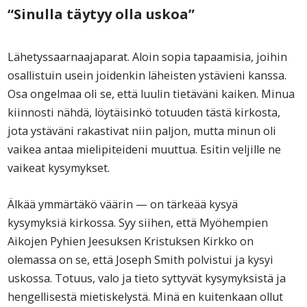
“Sinulla täytyy olla uskoa”
Lähetyssaarnaajaparat. Aloin sopia tapaamisia, joihin
osallistuin usein joidenkin läheisten ystävieni kanssa.
Osa ongelmaa oli se, että luulin tietäväni kaiken. Minua
kiinnosti nähdä, löytäisinkö totuuden tästä kirkosta,
jota ystäväni rakastivat niin paljon, mutta minun oli
vaikea antaa mielipiteideni muuttua. Esitin veljille ne
vaikeat kysymykset.
Älkää ymmärtäkö väärin — on tärkeää kysyä
kysymyksiä kirkossa. Syy siihen, että Myöhempien
Aikojen Pyhien Jeesuksen Kristuksen Kirkko on
olemassa on se, että Joseph Smith polvistui ja kysyi
uskossa. Totuus, valo ja tieto syttyvät kysymyksistä ja
hengellisestä mietiskelystä. Minä en kuitenkaan ollut