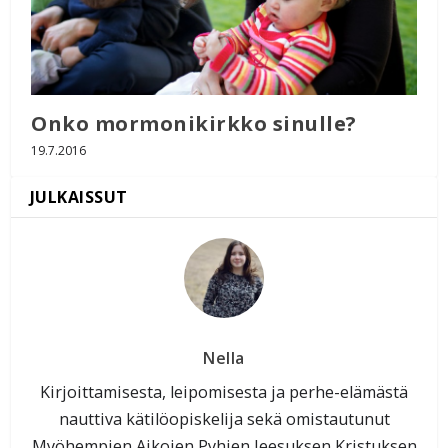
Onko mormonikirkko sinulle?
19.7.2016
Nella
Kirjoittamisesta, leipomisesta ja perhe-elämästä
nauttiva kätilöopiskelija sekä omistautunut
Myöhempien Aikojen Pyhien Jeesuksen Kristuksen