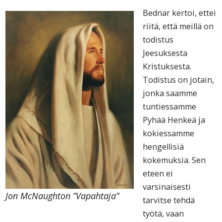
Bednar kertoi, ettei
riitä, että meillä on
todistus
Jeesuksesta
Kristuksesta.
Todistus on jotain,
jonka saamme
tuntiessamme
Pyhää Henkeä ja
kokiessamme
hengellisiä
kokemuksia. Sen
eteen ei
varsinaisesti
Jon McNaughton ”Vapahtaja”
tarvitse tehdä
työtä, vaan