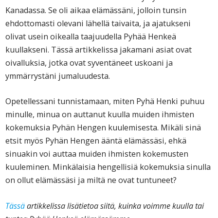
Kanadassa. Se oli aikaa elämässäni, jolloin tunsin
ehdottomasti olevani lähellä taivaita, ja ajatukseni
olivat usein oikealla taajuudella Pyhää Henkeä
kuullakseni. Tässä artikkelissa jakamani asiat ovat
oivalluksia, jotka ovat syventäneet uskoani ja
ymmärrystäni jumaluudesta.
Opetellessani tunnistamaan, miten Pyhä Henki puhuu
minulle, minua on auttanut kuulla muiden ihmisten
kokemuksia Pyhän Hengen kuulemisesta. Mikäli sinä
etsit myös Pyhän Hengen ääntä elämässäsi, ehkä
sinuakin voi auttaa muiden ihmisten kokemusten
kuuleminen. Minkälaisia hengellisiä kokemuksia sinulla
on ollut elämässäsi ja miltä ne ovat tuntuneet?
Tässä
artikkelissa lisätietoa siitä, kuinka voimme kuulla tai