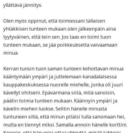
yllättävä jännitys.
Olen myös oppinut, että toimiessani tällaisen
yhtäkkisen tunteen mukaan olen jälkeenpäin aina
tyytyväinen, että tein sen. Jos taas en toimi tuon
tunteen mukaan, se jää poikkeuksetta vaivaamaan
minua.
Kerran tunsin tuon saman tunteen kehottavan minua
kääntymään ympäri ja juttelemaan kanadalaisessa
kauppakeskuksessa nuorelle miehelle, jonka oli juuri
kävellyt ohitseni. Epävarmana siitä, mitä sanoisin,
päätin toimia tunteen mukaan. Käännyin ympäri ja
kävelin miehen luokse. Selitin hänelle minusta
tuntuneen siltä, että minun pitäisi tulla sanomaan hei,
mutta en tiennyt miksi. Samalla annoin hänelle korttini.
Kerroin, että hän voisi ottaa yhteyttä, mikäli tahtoisi