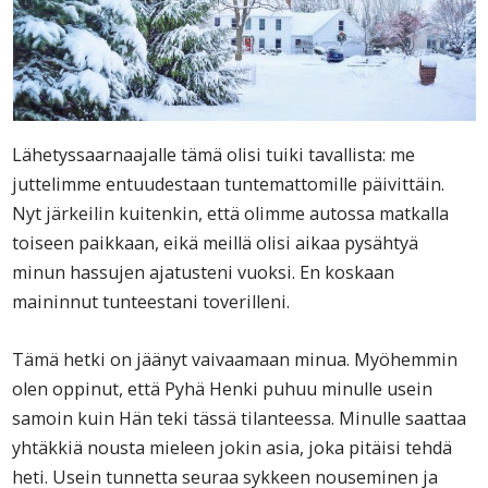
Lähetyssaarnaajalle tämä olisi tuiki tavallista: me
juttelimme entuudestaan tuntemattomille päivittäin.
Nyt järkeilin kuitenkin, että olimme autossa matkalla
toiseen paikkaan, eikä meillä olisi aikaa pysähtyä
minun hassujen ajatusteni vuoksi. En koskaan
maininnut tunteestani toverilleni.
Tämä hetki on jäänyt vaivaamaan minua. Myöhemmin
olen oppinut, että Pyhä Henki puhuu minulle usein
samoin kuin Hän teki tässä tilanteessa. Minulle saattaa
yhtäkkiä nousta mieleen jokin asia, joka pitäisi tehdä
heti. Usein tunnetta seuraa sykkeen nouseminen ja