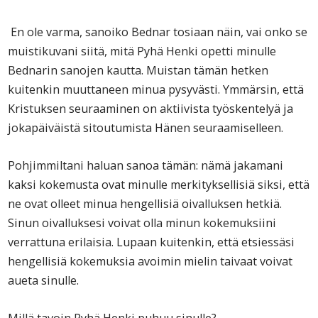
En ole varma, sanoiko Bednar tosiaan näin, vai onko se
muistikuvani siitä, mitä Pyhä Henki opetti minulle
Bednarin sanojen kautta. Muistan tämän hetken
kuitenkin muuttaneen minua pysyvästi. Ymmärsin, että
Kristuksen seuraaminen on aktiivista työskentelyä ja
jokapäiväistä sitoutumista Hänen seuraamiselleen.
Pohjimmiltani haluan sanoa tämän: nämä jakamani
kaksi kokemusta ovat minulle merkityksellisiä siksi, että
ne ovat olleet minua hengellisiä oivalluksen hetkiä.
Sinun oivalluksesi voivat olla minun kokemuksiini
verrattuna erilaisia. Lupaan kuitenkin, että etsiessäsi
hengellisiä kokemuksia avoimin mielin taivaat voivat
aueta sinulle.
Millä tavoin Pyhä Henki puhuu sinulle?