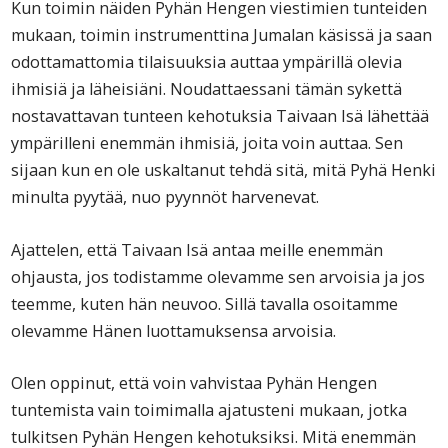
Kun toimin näiden Pyhän Hengen viestimien tunteiden
mukaan, toimin instrumenttina Jumalan käsissä ja saan
odottamattomia tilaisuuksia auttaa ympärillä olevia
ihmisiä ja läheisiäni. Noudattaessani tämän sykettä
nostavattavan tunteen kehotuksia Taivaan Isä lähettää
ympärilleni enemmän ihmisiä, joita voin auttaa. Sen
sijaan kun en ole uskaltanut tehdä sitä, mitä Pyhä Henki
minulta pyytää, nuo pyynnöt harvenevat.
Ajattelen, että Taivaan Isä antaa meille enemmän
ohjausta, jos todistamme olevamme sen arvoisia ja jos
teemme, kuten hän neuvoo. Sillä tavalla osoitamme
olevamme Hänen luottamuksensa arvoisia.
Olen oppinut, että voin vahvistaa Pyhän Hengen
tuntemista vain toimimalla ajatusteni mukaan, jotka
tulkitsen Pyhän Hengen kehotuksiksi. Mitä enemmän