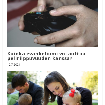
Kuinka evankeliumi voi auttaa
peliriippuvuuden kanssa?
12.7.2021