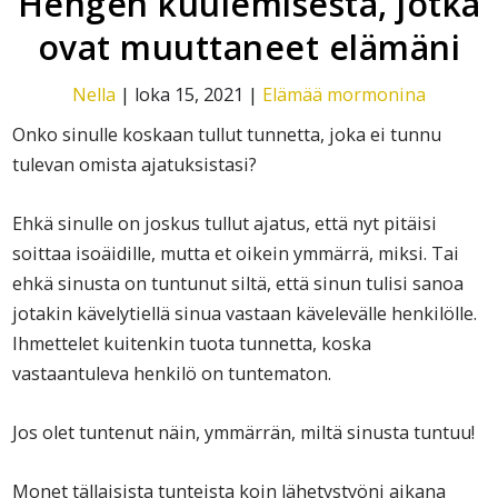
Hengen kuulemisesta, jotka
ovat muuttaneet elämäni
Nella
|
loka 15, 2021
|
Elämää mormonina
Onko sinulle koskaan tullut tunnetta, joka ei tunnu
tulevan omista ajatuksistasi?
Ehkä sinulle on joskus tullut ajatus, että nyt pitäisi
soittaa isoäidille, mutta et oikein ymmärrä, miksi. Tai
ehkä sinusta on tuntunut siltä, että sinun tulisi sanoa
jotakin kävelytiellä sinua vastaan kävelevälle henkilölle.
Ihmettelet kuitenkin tuota tunnetta, koska
vastaantuleva henkilö on tuntematon.
Jos olet tuntenut näin, ymmärrän, miltä sinusta tuntuu!
Monet tällaisista tunteista koin lähetystyöni aikana