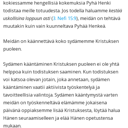
kokiessamme hengellisiä kokemuksia Pyhä Henki
todistaa meille totuudesta. Jos todella haluamme
kestää
uskollisina loppuun asti
(
3. Nefi 15:9
), meidän on tehtävä
muutakin kuin vain kuunneltava Pyhää Henkeä.
Meidän on käännettävä koko sydämemme Kristuksen
puoleen.
Sydämen kääntäminen Kristuksen puoleen ei ole yhtä
helppoa kuin todistuksen saaminen. Kun todistuksen
voi katsoa olevan jotain, joka annetaan, sydämen
kääntäminen vaatii aktiivista työskentelyä ja
tavoitteellisia valintoja. Sydämen kääntymystä varten
meidän on työskenneltävä elämämme jokaisena
päivänä oppiaksemme lisää Kristuksesta, löytää halua
Hänen seuraamiselleen ja elää Hänen opetustensa
mukaan.