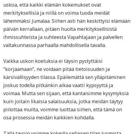
uskoa, että kaikki elämän kokemukset ovat
merkityksellisiä ja niillä on voima tuoda meidät
lähemmäksi Jumalaa. Siihen asti hän keskittyisi elämään
päivän kerrallaan, pitäen huolta merkityksellisistä
ihmissuhteista ja suhteesta Vapahtajaan ja palvellen
valtakunnassa parhaalla mahdollisella tavalla.
Vaikka uskon koetuksia ei täysin pystyttäisi
“korjaamaan”, ne voidaan pitää tietoisuuden ja
kärsivällisyyden tilassa. Epäilemättä sen ylläpitäminen
joskus todella pitkänkin aikaa vaatii kypsyyttä ja
voimaa. Mutta sen sijaan, että kantaisimme kysymyksiä
kuin joitain likaisia salaisuuksia, jotka meidän täytyy
piilottaa muilta, voimme luottaa siihen, että tämä on
osa prosessia meidän kaikkien kohdalla.
Tällä tavoin voimme kokeilla sellaisen tilan luomista,