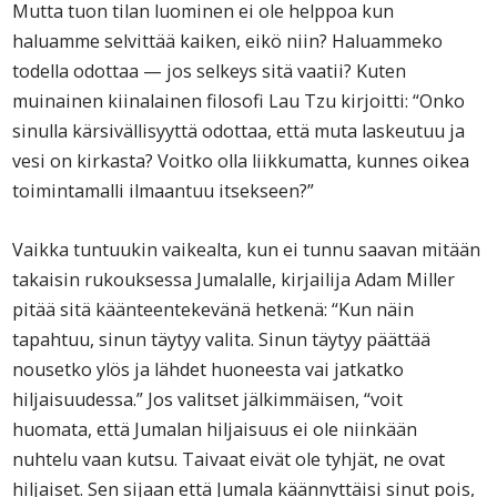
Mutta tuon tilan luominen ei ole helppoa kun
haluamme selvittää kaiken, eikö niin? Haluammeko
todella odottaa — jos selkeys sitä vaatii? Kuten
muinainen kiinalainen filosofi Lau Tzu kirjoitti: “Onko
sinulla kärsivällisyyttä odottaa, että muta laskeutuu ja
vesi on kirkasta? Voitko olla liikkumatta, kunnes oikea
toimintamalli ilmaantuu itsekseen?”
Vaikka tuntuukin vaikealta, kun ei tunnu saavan mitään
takaisin rukouksessa Jumalalle, kirjailija Adam Miller
pitää sitä käänteentekevänä hetkenä: “Kun näin
tapahtuu, sinun täytyy valita. Sinun täytyy päättää
nousetko ylös ja lähdet huoneesta vai jatkatko
hiljaisuudessa.” Jos valitset jälkimmäisen, “voit
huomata, että Jumalan hiljaisuus ei ole niinkään
nuhtelu vaan kutsu. Taivaat eivät ole tyhjät, ne ovat
hiljaiset. Sen sijaan että Jumala käännyttäisi sinut pois,