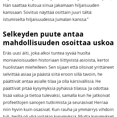
Hän saattaa kutsua sinua jakamaan hiljaisuuden
kanssaan. Sovitus näyttää osittain juuri tältä:
istumiselta hiljaisuudessa Jumalan kanssa.”
Selkeyden puute antaa
mahdollisuuden osoittaa uskoa
Eräs uusi äiti, joka alkoi tuntea syvää huolta
moniavioisuuden historiaan liittyvistä asioista, kertoi
huolistaan miehelleen. Sen sijaan että olisivat yrittäneet
selvittää asiaa ja päästä siitä eroon sillä tavoin, he
päättivät antaa asialle tilaa ja olla kärsivällisiä. He
päättivät pitää kysymyksiä pyhässä tilassa. Ja odottaa
lisää valoa ja tietoa tulevaksi, samalla kun he jatkoivat
profeettojen sanojen tutkimista ja seurasivat Herraa
niin hyvin kuin osasivat. Kun rauha ja ymmärrys vihdoin
tuli, heillä oli yhä joitakin kysymyksiä. Mutta kysymykset