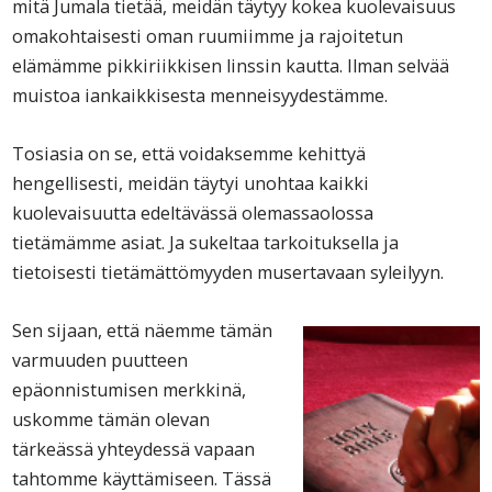
mitä Jumala tietää, meidän täytyy kokea kuolevaisuus
omakohtaisesti oman ruumiimme ja rajoitetun
elämämme pikkiriikkisen linssin kautta. Ilman selvää
muistoa iankaikkisesta menneisyydestämme.
Tosiasia on se, että voidaksemme kehittyä
hengellisesti, meidän täytyi unohtaa kaikki
kuolevaisuutta edeltävässä olemassaolossa
tietämämme asiat. Ja sukeltaa tarkoituksella ja
tietoisesti tietämättömyyden musertavaan syleilyyn.
Sen sijaan, että näemme tämän
varmuuden puutteen
epäonnistumisen merkkinä,
uskomme tämän olevan
tärkeässä yhteydessä vapaan
tahtomme käyttämiseen. Tässä