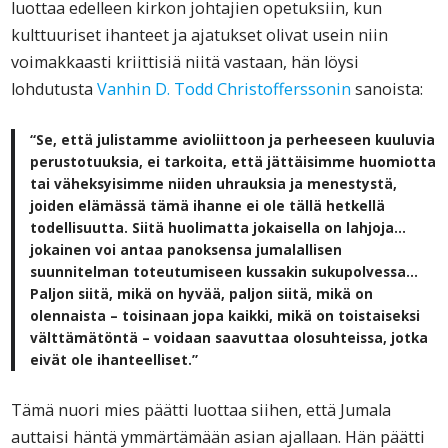
luottaa edelleen kirkon johtajien opetuksiin, kun
kulttuuriset ihanteet ja ajatukset olivat usein niin
voimakkaasti kriittisiä niitä vastaan, hän löysi
lohdutusta
Vanhin D. Todd Christofferssonin
sanoista:
“Se, että julistamme avioliittoon ja perheeseen kuuluvia
perustotuuksia, ei tarkoita, että jättäisimme huomiotta
tai väheksyisimme niiden uhrauksia ja menestystä,
joiden elämässä tämä ihanne ei ole tällä hetkellä
todellisuutta. Siitä huolimatta jokaisella on lahjoja…
jokainen voi antaa panoksensa jumalallisen
suunnitelman toteutumiseen kussakin sukupolvessa…
Paljon siitä, mikä on hyvää, paljon siitä, mikä on
olennaista – toisinaan jopa kaikki, mikä on toistaiseksi
välttämätöntä – voidaan saavuttaa olosuhteissa, jotka
eivät ole ihanteelliset.”
Tämä nuori mies päätti luottaa siihen, että Jumala
auttaisi häntä ymmärtämään asian ajallaan. Hän päätti