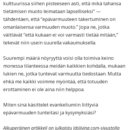
kulttuurissa siihen pisteeseen asti, että mikä tahansa
tietämisen muoto leimataan lapselliseksi” —
tähdentäen, että “epävarmuuteen takertuminen on
omanlaisensa varmuuden muoto.” Jopa ne, jotka
väittävät “että kukaan ei voi varmasti tietää mitään,”
tekevät niin usein suurella vakaumuksella.
Suurempi määrä nöyryyttä voisi olla toimiva keino
monessa tilanteessa meidän kaikkien kohdalla, mukaan
lukien ne, jotka tuntevat varmuutta tiedostaan. Mutta
ehkä me kaikki voimme myöntää, että totuuden
erottaminen ei ole aina niin helppoa.
Miten sinä käsittelet evankeliumiin liittyviä
epävarmuuden tunteitasi ja kysymyksiäsi?
Alkuperäinen artikkeli on julkaistu ldsliving.com-sivustolla