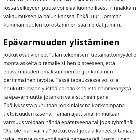
jossa selkeyden puute voi elää luonnollisesti rinnakkain
vakaumuksen ja halun kanssa. Ehkä juuri jomman
kumman puolen korostaminen saa meidät jumiin.
Epävarmuuden ylistäminen
Jotkut ovat vieneet “tilan tekemisen” tietämättömyydelle
monta askelta pitemälle siihen pisteeseen, että
epävarmuuden omaksuminen on jonkinlainen
perimmäinen tavoite. Tässä tapauksessa voi olla
houkuttelevaan ylistää paradoksaalista hämmennystä
ja epävarmuutta jotenkin valaistuneempana.
Epäilyksestä puhutaan jonkinlaisena korkeampana
tietoisuuden tasona. Tämän ajatusmallin mukaan
varmuus voidaan nähdä epäterveenä tai jopa tyhmänä:
“Älä ole liian varma.” Jotkut ovat jopa alkaneet pitämään
vakaumusta synnynnäisenä paheena (eli “varmuuden