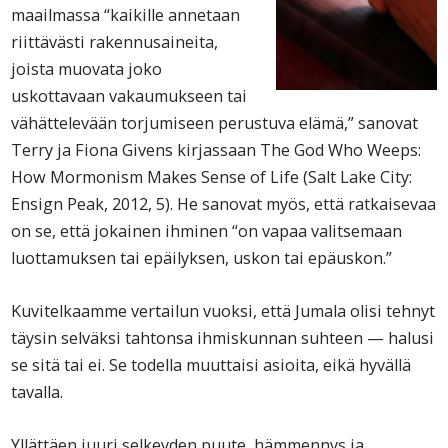
maailmassa “kaikille annetaan
riittävästi rakennusaineita,
joista muovata joko
uskottavaan vakaumukseen tai
vähättelevään torjumiseen perustuva elämä,” sanovat
Terry ja Fiona Givens kirjassaan The God Who Weeps:
How Mormonism Makes Sense of Life (Salt Lake City:
Ensign Peak, 2012, 5). He sanovat myös, että ratkaisevaa
on se, että jokainen ihminen “on vapaa valitsemaan
luottamuksen tai epäilyksen, uskon tai epäuskon.”
Kuvitelkaamme vertailun vuoksi, että Jumala olisi tehnyt
täysin selväksi tahtonsa ihmiskunnan suhteen — halusi
se sitä tai ei. Se todella muuttaisi asioita, eikä hyvällä
tavalla.
Yllättäen juuri selkeyden puute, hämmennys ja