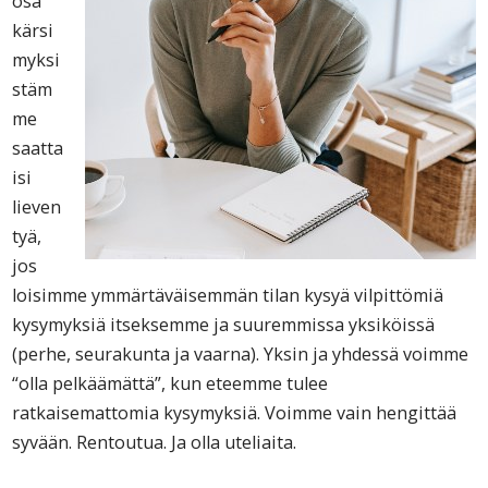
osa
kärsi
myksi
stäm
me
saatta
isi
lieven
tyä,
jos
loisimme ymmärtäväisemmän tilan kysyä vilpittömiä
kysymyksiä itseksemme ja suuremmissa yksiköissä
(perhe, seurakunta ja vaarna). Yksin ja yhdessä voimme
“olla pelkäämättä”, kun eteemme tulee
ratkaisemattomia kysymyksiä. Voimme vain hengittää
syvään. Rentoutua. Ja olla uteliaita.