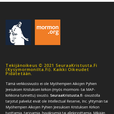
Tekijänoikeus © 2021 SeuraaKristusta.fi
(kysymormonilta.fi). Kaikki Oikeudet
Pidätetään.
Tämä verkkosivusto ei ole Myöhempien Aikojen Pyhien
Jeesuksen Kristuksen kirkon (myös mormoni- tai MAP-
kirkkona tunnettu) sivusto.
SeuraaKristusta.fi
-sivustolla
tarjotut palvelut eivät ole Intellectual Reserve, Inc. yhtymän tai
Myöhempien Aikojen Pyhien Jeesuksen Kristuksen Kirkon
tuottamia, tarjoamia, hyväksymiä tai allekirjoittamia. Mikään