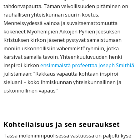
tahdonvapautta. Tämän velvollisuuden pitäminen on
rauhallisen yhteiskunnan suurin koetus.
Menneisyydessä vainoa ja suvaitsemattomuutta
kokeneet Myöhempien Aikojen Pyhien Jeesuksen
Kristuksen kirkon jäsenet pystyvät samaistumaan
moniin uskonnollisiin vähemmistöryhmiin, jotka
kärsivät samalla tavoin. Yhteenkuuluvuuden henki
inspiroi kirkon
ensimmäistä profeettaa Joseph Smithiä
julistamaan: ”Rakkaus vapautta kohtaan inspiroi
sieluani – koko ihmiskunnan yhteiskunnallinen ja
uskonnollinen vapaus.”
Kohteliaisuus ja sen seuraukset
Tässä molemminpuolisessa vastuussa on paljolti kyse