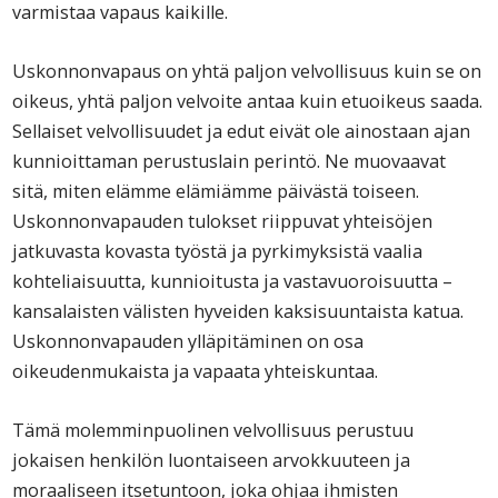
varmistaa vapaus kaikille.
Uskonnonvapaus on yhtä paljon velvollisuus kuin se on
oikeus, yhtä paljon velvoite antaa kuin etuoikeus saada.
Sellaiset velvollisuudet ja edut eivät ole ainostaan ajan
kunnioittaman perustuslain perintö. Ne muovaavat
sitä, miten elämme elämiämme päivästä toiseen.
Uskonnonvapauden tulokset riippuvat yhteisöjen
jatkuvasta kovasta työstä ja pyrkimyksistä vaalia
kohteliaisuutta, kunnioitusta ja vastavuoroisuutta –
kansalaisten välisten hyveiden kaksisuuntaista katua.
Uskonnonvapauden ylläpitäminen on osa
oikeudenmukaista ja vapaata yhteiskuntaa.
Tämä molemminpuolinen velvollisuus perustuu
jokaisen henkilön luontaiseen arvokkuuteen ja
moraaliseen itsetuntoon, joka ohjaa ihmisten