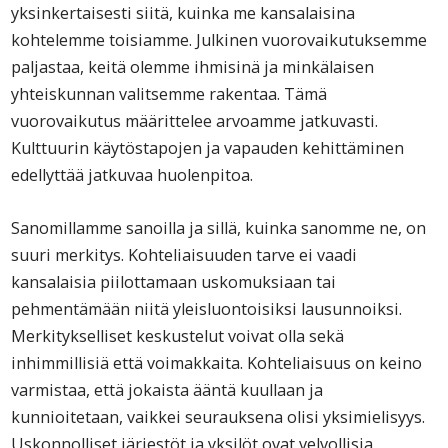
yksinkertaisesti siitä, kuinka me kansalaisina
kohtelemme toisiamme. Julkinen vuorovaikutuksemme
paljastaa, keitä olemme ihmisinä ja minkälaisen
yhteiskunnan valitsemme rakentaa. Tämä
vuorovaikutus määrittelee arvoamme jatkuvasti.
Kulttuurin käytöstapojen ja vapauden kehittäminen
edellyttää jatkuvaa huolenpitoa.
Sanomillamme sanoilla ja sillä, kuinka sanomme ne, on
suuri merkitys. Kohteliaisuuden tarve ei vaadi
kansalaisia piilottamaan uskomuksiaan tai
pehmentämään niitä yleisluontoisiksi lausunnoiksi.
Merkitykselliset keskustelut voivat olla sekä
inhimmillisiä että voimakkaita. Kohteliaisuus on keino
varmistaa, että jokaista ääntä kuullaan ja
kunnioitetaan, vaikkei seurauksena olisi yksimielisyys.
Uskonnolliset järjestöt ja yksilöt ovat velvollisia