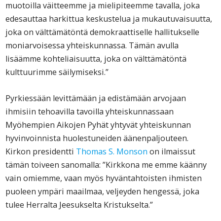
muotoilla väitteemme ja mielipiteemme tavalla, joka
edesauttaa harkittua keskustelua ja mukautuvaisuutta,
joka on välttämätöntä demokraattiselle hallitukselle
moniarvoisessa yhteiskunnassa. Tämän avulla
lisäämme kohteliaisuutta, joka on välttämätöntä
kulttuurimme säilymiseksi.”
Pyrkiessään levittämään ja edistämään arvojaan
ihmisiin tehoavilla tavoilla yhteiskunnassaan
Myöhempien Aikojen Pyhät yhtyvät yhteiskunnan
hyvinvoinnista huolestuneiden äänenpaljouteen.
Kirkon presidentti
Thomas S. Monson
on ilmaissut
tämän toiveen sanomalla: ”Kirkkona me emme käänny
vain omiemme, vaan myös hyväntahtoisten ihmisten
puoleen ympäri maailmaa, veljeyden hengessä, joka
tulee Herralta Jeesukselta Kristukselta.”