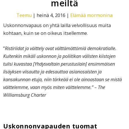
meiltä
Teemu
|
heinä 4, 2016
|
Elämää mormonina
Uskonnonvapaus on yhtä lailla velvollisuus muita
kohtaan, kuin se on oikeus itsellemme.
”
Ristiriidat ja väittely ovat välttämättömiä demokratialle.
Kuitenkin mikäli uskonnon ja poliitikan välisten kiistojen
tulisi kuvastaa [Yhdysvaltain perustuslain] ensimmäisen
lisäyksen viisautta ja edesauttaa asianosaisten ja
kansakunnan etuja, niin tärkeää ei ole ainoastaan se mistä
väittelemme, vaan myös miten väittelemme.” – The
Williamsburg Charter
Uskonnonvapauden tuomat