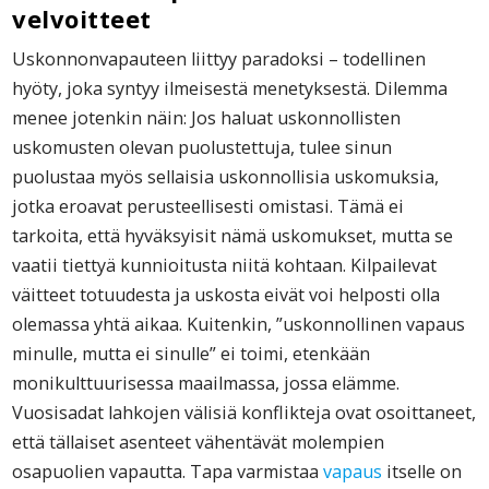
velvoitteet
Uskonnonvapauteen liittyy paradoksi – todellinen
hyöty, joka syntyy ilmeisestä menetyksestä. Dilemma
menee jotenkin näin: Jos haluat uskonnollisten
uskomusten olevan puolustettuja, tulee sinun
puolustaa myös sellaisia uskonnollisia uskomuksia,
jotka eroavat perusteellisesti omistasi. Tämä ei
tarkoita, että hyväksyisit nämä uskomukset, mutta se
vaatii tiettyä kunnioitusta niitä kohtaan. Kilpailevat
väitteet totuudesta ja uskosta eivät voi helposti olla
olemassa yhtä aikaa. Kuitenkin, ”uskonnollinen vapaus
minulle, mutta ei sinulle” ei toimi, etenkään
monikulttuurisessa maailmassa, jossa elämme.
Vuosisadat lahkojen välisiä konflikteja ovat osoittaneet,
että tällaiset asenteet vähentävät molempien
osapuolien vapautta. Tapa varmistaa
vapaus
itselle on