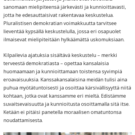
sanomaan mielipiteensä järkevästi ja kunnioittavasti,
jotta he edesauttaisivat rakentavaa keskustelua.
Pluralistisen demokratian voimakkuutta tarvitsee
lieventää kypsällä keskustelulla, jossa eri osapuolet
ilmaisevat mielipiteitään hylkäämättä uskomuksiaan.
Kilpailevia ajatuksia sisältävä keskustelu – merkki
terveestä demokratiasta – opettaa kansalaisia
huomaamaan ja kunnioittamaan toistensa syvimpiä
eroavaisuuksia. Kanssakansalaisina meidän tulisi aina
puhua myötätuntoisesti ja osoittaa kärsivällisyyttä niitä
kohtaan, jotka ovat kanssamme eri mieltä. Edistämme
suvaitsevaisuutta ja kunnioitusta osoittamalla sitä itse.
Ketään ei pitäisi panetella moraalisen omatuntonsa
noudattamisesta.