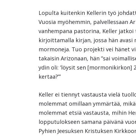
Lopulta kuitenkin Kellerin työ johda
Vuosia myöhemmin, palvellessaan Ar
vanhempana pastorina, Keller jatkoi
kirjoittamalla kirjan, jossa hän avasi
mormoneja. Tuo projekti vei hänet vi
takaisin Arizonaan, hän ”sai voimalli
ydin oli: ’löysit sen [mormonikirkon] 
kertaa?’”
Keller ei tiennyt vastausta vielä tuol
molemmat omillaan ymmärtää, mikä o
molemmat etsiä vastausta, mihin He
lopputulokseen samana päivänä vuon
Pyhien Jeesuksen Kristuksen Kirkkoon