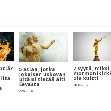
ntiä?
7 syytä, miksi
5 asiaa, jotka
mormonikirkk
jokaisen uskovan
ilta
ole kultti
pitäisi tietää äiti
Eevasta
20.10.2017
a
20.5.2016