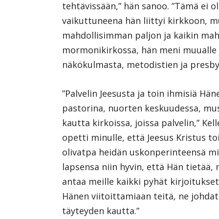
tehtävissään,” hän sanoo. ”Tämä ei ol
vaikuttuneena hän liittyi kirkkoon, 
mahdollisimman paljon ja kaikin mahd
mormonikirkossa, hän meni muualle j
näkökulmasta, metodistien ja presby
”Palvelin Jeesusta ja toin ihmisiä H
pastorina, nuorten keskuudessa, mus
kautta kirkoissa, joissa palvelin,” K
opetti minulle, että Jeesus Kristus to
olivatpa heidän uskonperinteensä mi
lapsensa niin hyvin, että Hän tietää,
antaa meille kaikki pyhät kirjoitukset,
Hänen viitoittamiaan teitä, ne johda
täyteyden kautta.”