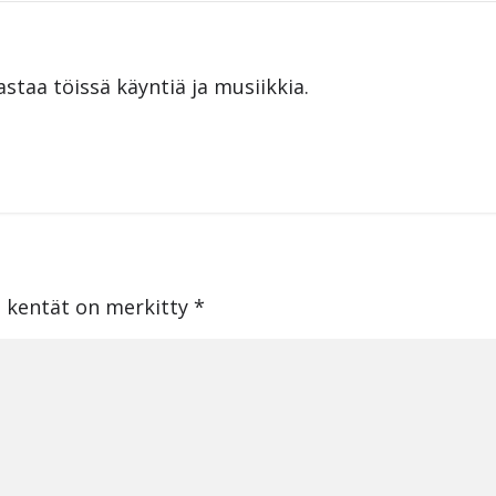
astaa töissä käyntiä ja musiikkia.
t kentät on merkitty
*