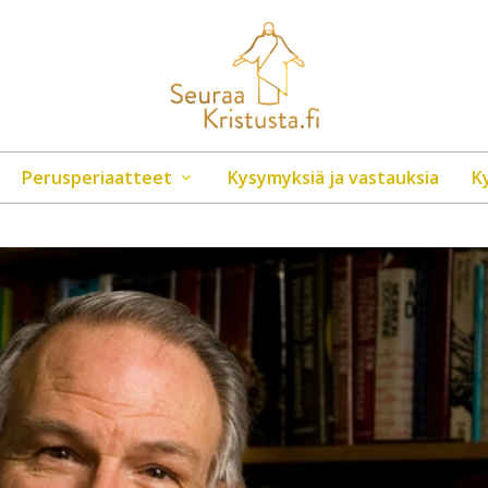
Perusperiaatteet
Kysymyksiä ja vastauksia
K