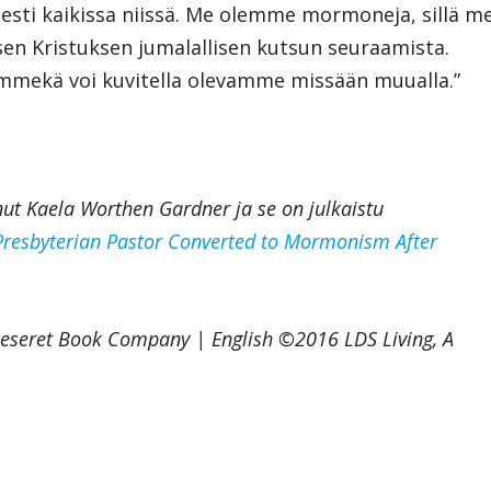
visesti kaikissa niissä. Me olemme mormoneja, sillä m
n Kristuksen jumalallisen kutsun seuraamista.
mmekä voi kuvitella olevamme missään muualla.”
nut Kaela Worthen Gardner ja se on julkaistu
resbyterian Pastor Converted to Mormonism After
Deseret Book Company | English ©2016 LDS Living, A