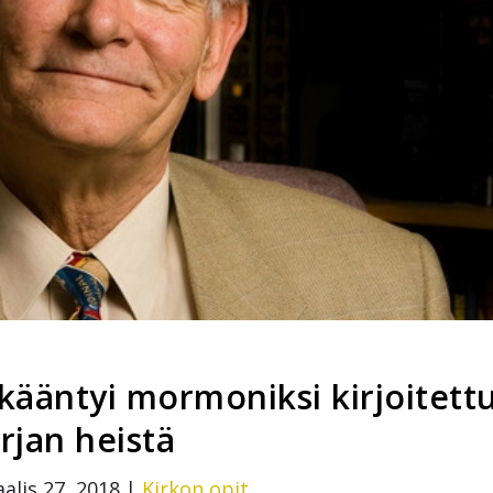
 kääntyi mormoniksi kirjoitett
irjan heistä
alis 27, 2018
|
Kirkon opit