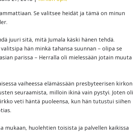
e ammattiaan. Se valitsee heidät ja tämä on minun
er.
dä juuri sitä, mitä Jumala käski hänen tehdä.
ä valitsipa hän minkä tahansa suunnan – olipa se
asian parissa – Herralla oli mielessään jotain muuta
aisessa vaiheessa elämässään presbyteerisen kirkon
sten seuraamista, milloin ikinä vain pystyi. Joten ol
rkko veti häntä puoleensa, kun hän tutustui siihen
tias.
nsa mukaan, huolehtien toisista ja palvellen kaikissa