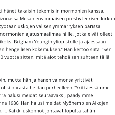
tti hänet takaisin tekemisiin mormonien kanssa.
izonassa Mesan ensimmäisen presbyteerisen kirko
 työtään uskojen välisen ymmärryksen parissa
 mormonien ajatusmaailmaa niille, jotka eivät olleet
ikoksi Brigham Youngin yliopistolle ja ajaessaan
sen hengellisen kokemuksen.” Hän kertoo siitä: ”Sen
20 vuotta sitten; mitä aiot tehdä sen suhteen tällä
loin, mutta hän ja hänen vaimonsa yrittivät
lisi parasta heidän perheelleen. ”Yrittäessämme
rra halusi meidät seuraavaksi, päädyimme
na 1986; Hän halusi meidät Myöhempien Aikojen
. … Kaikki uskonnot johtavat lopulta tähän