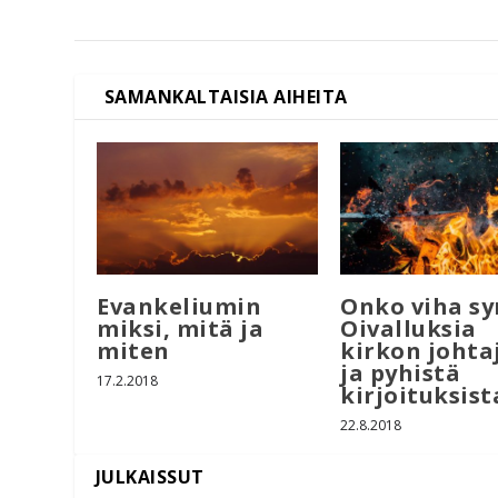
Evankeliumin
Onko viha sy
miksi, mitä ja
Oivalluksia
miten
kirkon johtaj
ja pyhistä
17.2.2018
kirjoituksist
22.8.2018