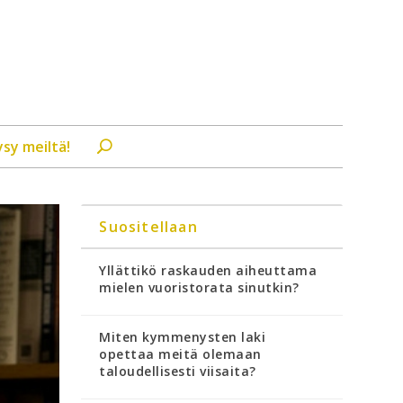
ysy meiltä!
Suositellaan
Yllättikö raskauden aiheuttama
mielen vuoristorata sinutkin?
Miten kymmenysten laki
opettaa meitä olemaan
taloudellisesti viisaita?