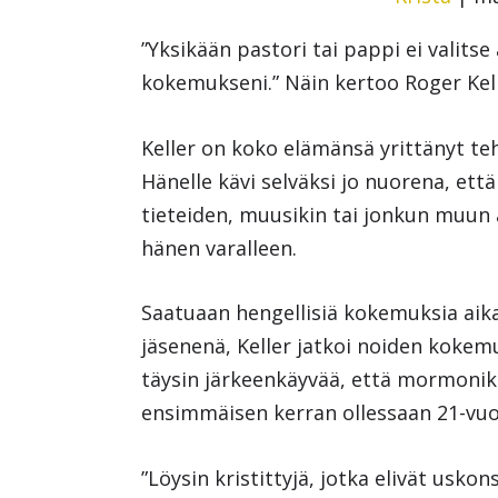
”Yksikään pastori tai pappi ei valits
kokemukseni.” Näin kertoo Roger Kell
Keller on koko elämänsä yrittänyt teh
Hänelle kävi selväksi jo nuorena, ett
tieteiden, muusikin tai jonkun muun 
hänen varalleen.
Saatuaan hengellisiä kokemuksia aik
jäsenenä, Keller jatkoi noiden kokemu
täysin järkeenkäyvää, että mormoniki
ensimmäisen kerran ollessaan 21-vuo
”Löysin kristittyjä, jotka elivät usko