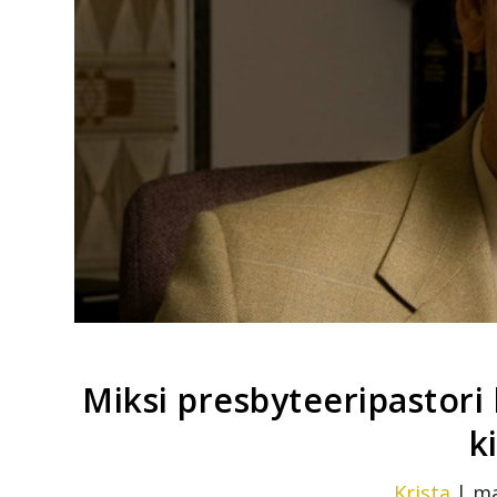
Miksi presbyteeripastori
k
Krista
|
ma