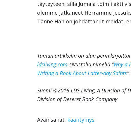
täyteyteen, sillä Jumala toimii aktii
olemme jatkaneet Herramme Jeesukse
Tänne Hän on johdattanut meidät, e
Tämän artikkelin on alun perin kirjoitta
ldsliving.com
-sivustolla nimellä ”
Why a P
Writing a Book About Latter-day Saints
”.
Suomi ©2016 LDS Living, A Division of 
Division of Deseret Book Company
Avainsanat:
kääntymys