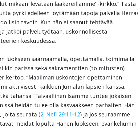
lut mikään ’levätään laakereillamme’ -kirkko.” Tästä
mutta pyrki edelleen löytämään tapoja palvella Herra
ollisin tavoin. Kun hän ei saanut tehtävää
a jatkoi palvelutyötään, uskonnollisesta
teerien keskuudessa.
änen luokseen saarnaamalla, opettamalla, toimimalla
iikin parissa sekä sakramenttien (toimitusten)
eller kertoo. ”Maailman uskontojen opettaminen
imi aktiivisesti kaikkien Jumalan lapsien kanssa,
tkä tahansa. Taivaallinen Isämme tuntee jokaisen
 missä heidän tulee olla kasvaakseen parhaiten. Hän
 joita seurata (
2. Nefi 29:11-12
) ja jos seuraamme
ttavat meidät lopulta Hänen luokseen, evankeliumin