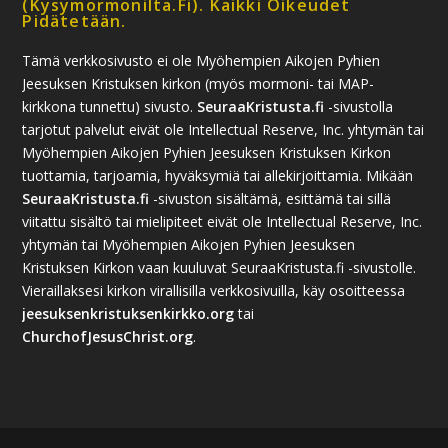
(kysymormonilta.fi). Kaikki Oikeudet
Pidätetään.
Tämä verkkosivusto ei ole Myöhempien Aikojen Pyhien
Jeesuksen Kristuksen kirkon (myös mormoni- tai MAP-
kirkkona tunnettu) sivusto.
SeuraaKristusta.fi
-sivustolla
tarjotut palvelut eivät ole Intellectual Reserve, Inc. yhtymän tai
Myöhempien Aikojen Pyhien Jeesuksen Kristuksen Kirkon
tuottamia, tarjoamia, hyväksymiä tai allekirjoittamia. Mikään
SeuraaKristusta.fi
-sivuston sisältämä, esittämä tai sillä
viitattu sisältö tai mielipiteet eivät ole Intellectual Reserve, Inc.
yhtymän tai Myöhempien Aikojen Pyhien Jeesuksen
Kristuksen Kirkon vaan kuuluvat SeuraaKristusta.fi -sivustolle.
Vieraillaksesi kirkon virallisilla verkkosivuilla, käy osoitteessa
jeesuksenkristuksenkirkko.org
tai
ChurchofJesusChrist.org
.