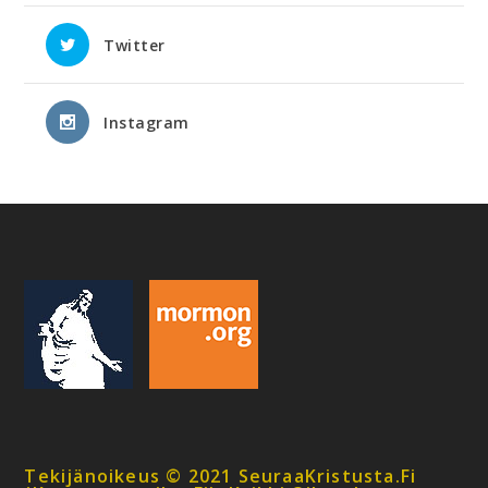
Twitter
Instagram
Tekijänoikeus © 2021 SeuraaKristusta.fi