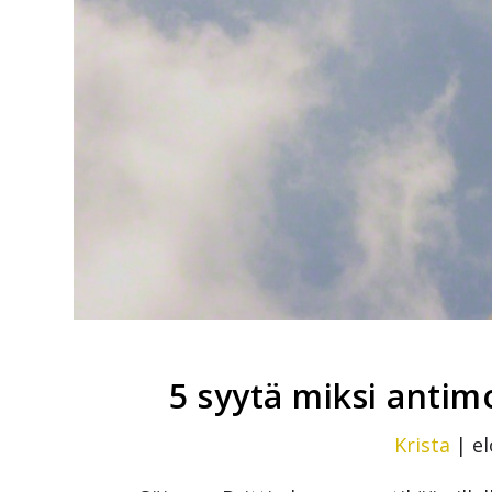
5 syytä miksi antim
Krista
|
el