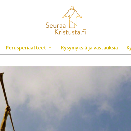
Perusperiaatteet
Kysymyksiä ja vastauksia
K