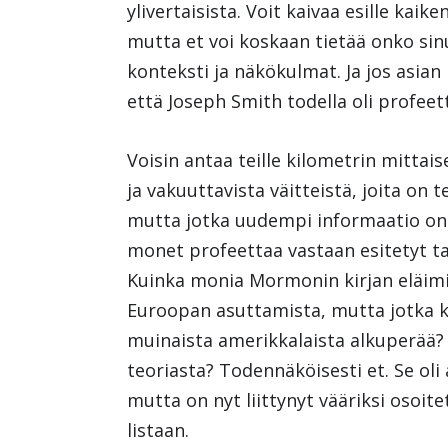
ylivertaisista. Voit kaivaa esille kaike
mutta et voi koskaan tietää onko sinu
konteksti ja näkökulmat. Ja jos asian 
että Joseph Smith todella oli profee
Voisin antaa teille kilometrin mitta
ja vakuuttavista väitteistä, joita on
mutta jotka uudempi informaatio on
monet profeettaa vastaan esitetyt t
Kuinka monia Mormonin kirjan eläimiä
Euroopan asuttamista, mutta jotka k
muinaista amerikkalaista alkuperää?
teoriasta? Todennäköisesti et. Se ol
mutta on nyt liittynyt vääriksi osoit
listaan.