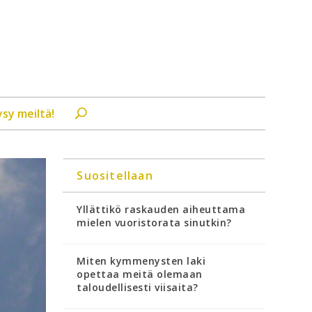
ysy meiltä!
Suositellaan
Yllättikö raskauden aiheuttama
mielen vuoristorata sinutkin?
Miten kymmenysten laki
opettaa meitä olemaan
taloudellisesti viisaita?