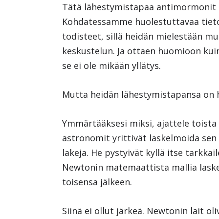
Tätä lähestymistapaa antimormonit 
Kohdatessamme huolestuttavaa tietoa,
todisteet, sillä heidän mielestään m
keskustelun. Ja ottaen huomioon kuin
se ei ole mikään yllätys.
Mutta heidän lähestymistapansa on h
Ymmärtääksesi miksi, ajattele toista
astronomit yrittivät laskelmoida sen
lakeja. He pystyivät kyllä itse tark
Newtonin matemaattista mallia laske
toisensa jälkeen.
Siinä ei ollut järkeä. Newtonin lait o