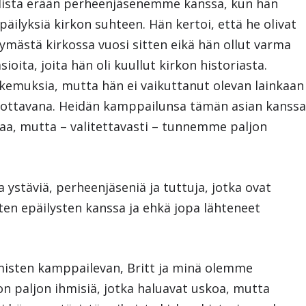
allista erään perheenjäsenemme kanssa, kun hän
päilyksiä kirkon suhteen. Hän kertoi, että he olivat
mästä kirkossa vuosi sitten eikä hän ollut varma
ioita, joita hän oli kuullut kirkon historiasta.
kokemuksia, mutta hän ei vaikuttanut olevan lainkaan
sanottavana. Heidän kamppailunsa tämän asian kanss
vaa, mutta – valitettavasti – tunnemme paljon
a ystäviä, perheenjäseniä ja tuttuja, jotka ovat
en epäilysten kanssa ja ehkä jopa lähteneet
misten kamppailevan, Britt ja minä olemme
 on paljon ihmisiä, jotka haluavat uskoa, mutta