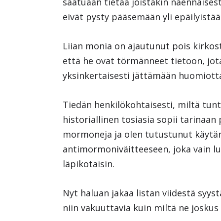
saatuaan tietää joistakin näennäises
eivät pysty pääsemään yli epäilyistää
Liian monia on ajautunut pois kirkosta,
että he ovat törmänneet tietoon, jot
yksinkertaisesti jättämään huomiott
Tiedän henkilökohtaisesti, miltä tun
historiallinen tosiasia sopii tarinaan
mormoneja ja olen tutustunut käytän
antimormoniväitteeseen, joka vain lu
läpikotaisin.
Nyt haluan jakaa listan viidestä syys
niin vakuuttavia kuin miltä ne joskus