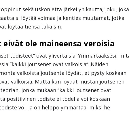
 oppinut sekä uskon että järkeilyn kautta, joku, jok
aattaisi löytää voimaa ja kenties muutamat, jotka
at löytää tiensä takaisin.
t eivät ole maineensa veroisia
viset todisteet” ovat ylivertaisia. Ymmärtääksesi, mit
esia ”kaikki joutsenet ovat valkoisia”. Näiden
 monta valkoista joutsenta löydät, et pysty koskaan
 ovat valkoisia. Mutta kun löydät mustan joutsenen,
 teorian, jonka mukaan ”kaikki joutsenet ovat
tä positiivinen todiste ei todella voi koskaan
todiste voi. Ja on helppo ymmärtää, miksi he