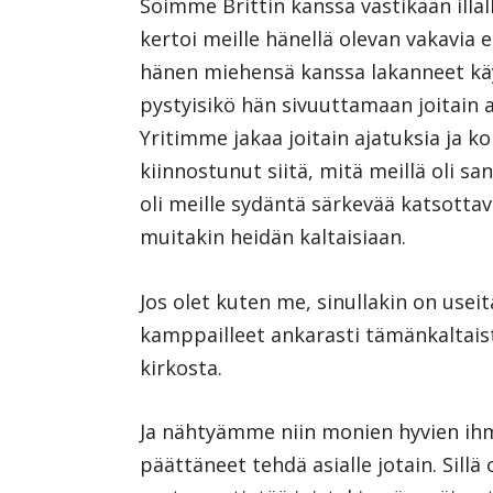
Söimme Brittin kanssa vastikään ill
kertoi meille hänellä olevan vakavia e
hänen miehensä kanssa lakanneet käy
pystyisikö hän sivuuttamaan joitain as
Yritimme jakaa joitain ajatuksia ja 
kiinnostunut siitä, mitä meillä oli 
oli meille sydäntä särkevää katsotta
muitakin heidän kaltaisiaan.
Jos olet kuten me, sinullakin on useit
kamppailleet ankarasti tämänkaltaist
kirkosta.
Ja nähtyämme niin monien hyvien ih
päättäneet tehdä asialle jotain. Sillä