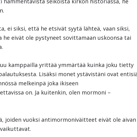
ti hämmentävistä seikoista kirkon historiassa, he
n.
 ei siksi, että he etsivät syytä lähteä, vaan siksi,
a he eivät ole pystyneet sovittamaan uskoonsa tai
a.
tuu kamppailla yrittää ymmärtää kuinka joku tietty
 palautuksesta. Lisäksi monet ystävistäni ovat entisi
nössä melkeinpä joka ikiseen
ettavissa on. Ja kuitenkin, olen mormoni –
tä, joiden vuoksi antimormoniväitteet eivät ole aivan
 vaikuttavat.