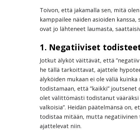
Toivon, että jakamalla sen, mitä olen
kamppailee näiden asioiden kanssa, s
ovat jo lähteneet laumasta, saattaisiv
1. Negatiiviset todistee
Jotkut älyköt väittävät, että ”negatii
he tällä tarkoittavat, ajattele hypote
älyköiden mukaan ei ole väliä kuinka
todistamaan, että ”kaikki” joutsenet
olet välittömästi todistanut vääräksi
valkoisia”. Heidän päätelmänsä on, et
todistaa mitään, mutta negatiivinen 
ajattelevat niin.