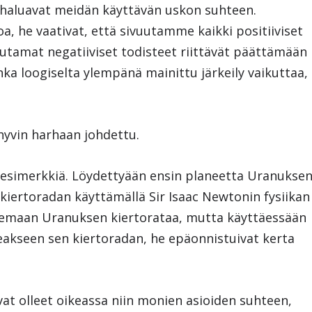
haluavat meidän käyttävän uskon suhteen.
 he vaativat, että sivuutamme kaikki positiiviset
uutamat negatiiviset todisteet riittävät päättämään
ka loogiselta ylempänä mainittu järkeily vaikuttaa,
yvin harhaan johdettu.
 esimerkkiä. Löydettyään ensin planeetta Uranuksen
 kiertoradan käyttämällä Sir Isaac Newtonin fysiikan
kailemaan Uranuksen kiertorataa, mutta käyttäessään
akseen sen kiertoradan, he epäonnistuivat kerta
livat olleet oikeassa niin monien asioiden suhteen,