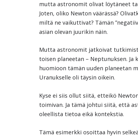
mutta astronomit olivat löytäneet ta
Joten, oliko Newton väärässä? Olivat
miltä ne vaikuttivat? Tämän ”negatiiv
asian olevan juurikin näin.
Mutta astronomit jatkoivat tutkimis
toisen planeetan – Neptunuksen. Ja k
huomioon tämän uuden planeetan ma
Uranukselle oli täysin oikein.
Kyse ei siis ollut siitä, etteikö Newto
toimivan. Ja tämä johtui siitä, että a
oleellista tietoa eikä kontekstia.
Tämä esimerkki osoittaa hyvin selkeä