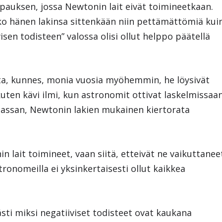
pauksen, jossa Newtonin lait eivät toimineetkaan.
ko hänen lakinsa sittenkään niin pettämättömiä kui
isen todisteen” valossa olisi ollut helppo päätellä
ta, kunnes, monia vuosia myöhemmin, he löysivät
uten kävi ilmi, kun astronomit ottivat laskelmissaa
ssan, Newtonin lakien mukainen kiertorata
nin lait toimineet, vaan siitä, etteivät ne vaikuttanee
stronomeilla ei yksinkertaisesti ollut kaikkea
sti miksi negatiiviset todisteet ovat kaukana